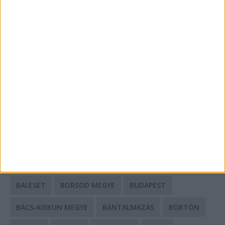
Energiát függetlenül: szigetüzemű megoldások
A csőbúvár szivattyúk: mit kell tudni róluk?
Mit tudnak a keleti e-bike-ok?
HIRDETÉS
CÍMKÉK
BALESET
BORSOD MEGYE
BUDAPEST
BÁCS-KISKUN MEGYE
BÁNTALMAZÁS
BÖRTÖN