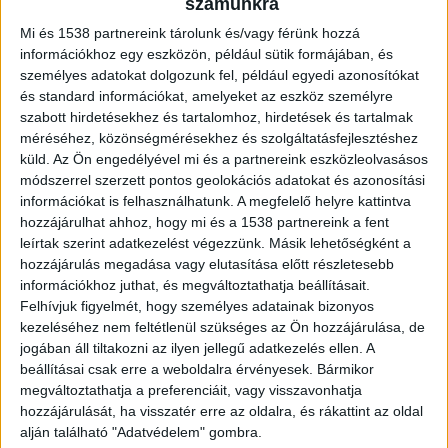
számunkra
és meghalt a szomszéd kertjéből
Mi és 1538 partnereink tárolunk és/vagy férünk hozzá
átszaladó 3 éves kisfiú 2021-ben, a Hatvan
információkhoz egy eszközön, például sütik formájában, és
közelében. A gyerekek játék közben
személyes adatokat dolgozunk fel, például egyedi azonosítókat
szaladtak át a szomszéd telekre, ott
és standard információkat, amelyeket az eszköz személyre
történt a tragédia. Mint kiderült, a férfi
szabott hirdetésekhez és tartalomhoz, hirdetések és tartalmak
engedély nélkül ásott kutat a telkén.
méréséhez, közönségmérésekhez és szolgáltatásfejlesztéshez
küld.
Az Ön engedélyével mi és a partnereink eszközleolvasásos
módszerrel szerzett pontos geolokációs adatokat és azonosítási
információkat is felhasználhatunk. A megfelelő helyre kattintva
hozzájárulhat ahhoz, hogy mi és a 1538 partnereink a fent
leírtak szerint adatkezelést végezzünk. Másik lehetőségként a
Átmentek a szomszéd kertbe
hozzájárulás megadása vagy elutasítása előtt részletesebb
információkhoz juthat, és megváltoztathatja beállításait.
A 3 éves kisfiú a 6 éves nővérével játszott a
Felhívjuk figyelmét, hogy személyes adatainak bizonyos
kertjükben 2021 márciusában, miközben anyjuk a
kezeléséhez nem feltétlenül szükséges az Ön hozzájárulása, de
szomszéddal kezdett beszélgetni. A gyerekek
jogában áll tiltakozni az ilyen jellegű adatkezelés ellen. A
beállításai csak erre a weboldalra érvényesek. Bármikor
eközben átmentek a szomszédos kertbe. A nő
megváltoztathatja a preferenciáit, vagy visszavonhatja
szólt nekik, hogy menjenek vissza. Futni kezdtek,
hozzájárulását, ha visszatér erre az oldalra, és rákattint az oldal
alján található "Adatvédelem" gombra.
ekkor esett bele a gyerek a szűk járatba. Az anya