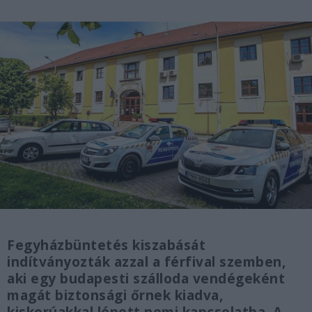
Fegyházbüntetés kiszabását
indítványozták azzal a férfival szemben,
aki egy budapesti szálloda vendégeként
magát biztonsági őrnek kiadva,