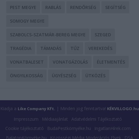
PEST MEGYE
RABLÁS
RENDŐRSÉG
SEGÍTSÉG
SOMOGY MEGYE
SZABOLCS-SZATMÁR-BEREG MEGYE
SZEGED
TRAGÉDIA
TÁMADÁS
TŰZ
VEREKEDÉS
VONATBALESET
VONATGÁZOLÁS
ÉLETMENTÉS
ÖNGYILKOSSÁG
ÜGYÉSZSÉG
ÜTKÖZÉS
Kiadja a
| Minden jog fenntartva!
Like Company Kft.
KÉKVILLOGO.hu
Impresszum
Médiaajánlat
Adatvédelmi Tájékoztató
Cookie tájékoztató
BudaPestkörnyéke.hu
IngatlanHírek.com
BalatonKörnyéke.hu
Közösségi Média Moderációs Elvek
DSA