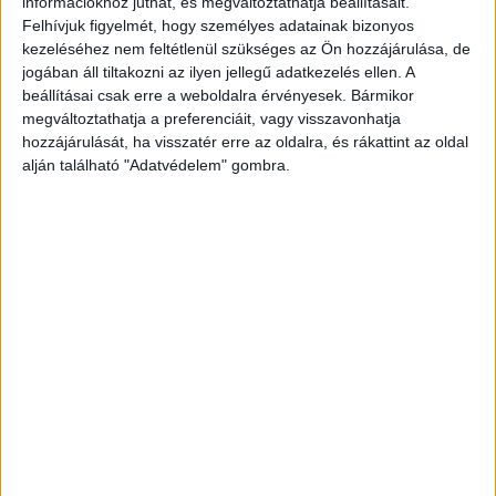
információkhoz juthat, és megváltoztathatja beállításait.
Felhívjuk figyelmét, hogy személyes adatainak bizonyos
kiskorú személy sérelmére, aljas indokból
kezeléséhez nem feltétlenül szükséges az Ön hozzájárulása, de
elkövetett személyi szabadság megsértésének
jogában áll tiltakozni az ilyen jellegű adatkezelés ellen. A
bűntette miatt, azzal, hogy feltételesen se
beállításai csak erre a weboldalra érvényesek. Bármikor
megváltoztathatja a preferenciáit, vagy visszavonhatja
bocsáthassák szabadlábra.
A Kékvillogó
hozzájárulását, ha visszatér erre az oldalra, és rákattint az oldal
legfrissebb híreit ide kattintva éred el! A
alján található "Adatvédelem" gombra.
Facebookon már 341 ezernél is többen követnek
minket.