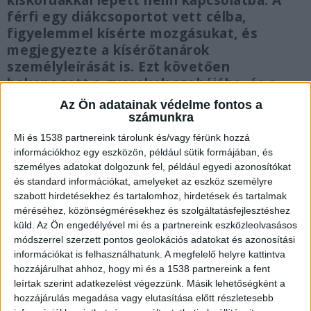
kiskorúakkal lépett nemi kapcsolatba. A
férfi egy diákcsoportot vett célba,
figyelemmel kísérte mozgásukat, és
megjegyezte a kísérőtanárok
személyleírását is. Ezt követően
bekopogott a gyerekek szobájába, és a
hotel biztonsági őrének adta ki magát.
Az Ön adatainak védelme fontos a
számunkra
Mi és 1538 partnereink tárolunk és/vagy férünk hozzá
információkhoz egy eszközön, például sütik formájában, és
személyes adatokat dolgozunk fel, például egyedi azonosítókat
Fegyházat kértek rá
és standard információkat, amelyeket az eszköz személyre
szabott hirdetésekhez és tartalomhoz, hirdetések és tartalmak
Megfigyelte az osztálykirándulásra érkező
méréséhez, közönségmérésekhez és szolgáltatásfejlesztéshez
diákokat egy férfi, majd biztonsági őrnek adta ki
küld.
Az Ön engedélyével mi és a partnereink eszközleolvasásos
módszerrel szerzett pontos geolokációs adatokat és azonosítási
magát és erőszakoskodott velük. A Fővárosi
információkat is felhasználhatunk. A megfelelő helyre kattintva
Főügyészség fegyházbüntetést kért az
hozzájárulhat ahhoz, hogy mi és a 1538 partnereink a fent
leírtak szerint adatkezelést végezzünk. Másik lehetőségként a
elkövetőre befolyása alatt álló személy sérelmére
hozzájárulás megadása vagy elutasítása előtt részletesebb
elkövetett nemi erőszak bűntette, valamint