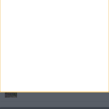
Miért fáj gyakrabban a nők csípője? – A válasz a
medencében rejlik
B-vitamin komplex és folsav: szükséged van rá?
Energiát függetlenül: szigetüzemű megoldások
A csőbúvár szivattyúk: mit kell tudni róluk?
Mit tudnak a keleti e-bike-ok?