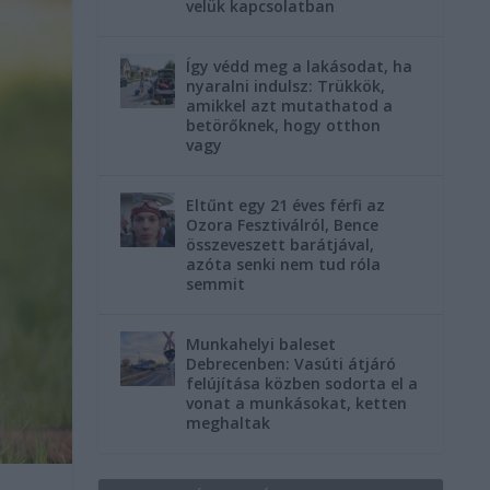
velük kapcsolatban
Így védd meg a lakásodat, ha
nyaralni indulsz: Trükkök,
amikkel azt mutathatod a
betörőknek, hogy otthon
vagy
Eltűnt egy 21 éves férfi az
Ozora Fesztiválról, Bence
összeveszett barátjával,
azóta senki nem tud róla
semmit
Munkahelyi baleset
Debrecenben: Vasúti átjáró
felújítása közben sodorta el a
vonat a munkásokat, ketten
meghaltak