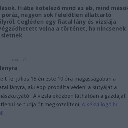
ások. Hiába kötelező mind az eb, mind máso
póráz, nagyon sok felelőtlen állattartó
yról. Cegléden egy fiatal lány és vizslája
s végződhetett volna a történet, ha nincsenek
 sietnek.
lányra
elt fel július 15-én este 10 óra magasságában a
atal lányra, aki épp próbálta védeni a kutyáját a
ászkutyától. A vizsla eközben láthatóan a gazdáját
tlenül se tudja őt megközelíteni.
A Kékvillogó.hu
l!