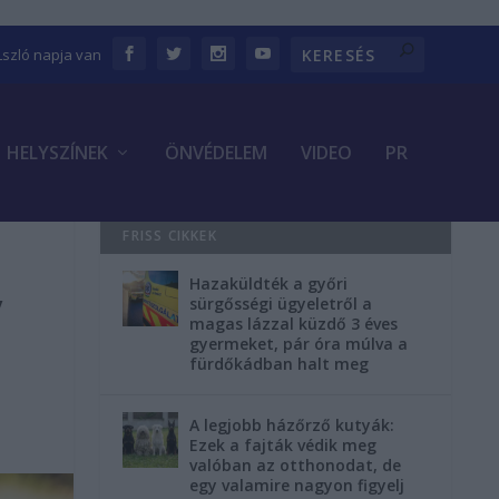
Lszló napja van
HELYSZÍNEK
ÖNVÉDELEM
VIDEO
PR
FRISS CIKKEK
Hazaküldték a győri
y
sürgősségi ügyeletről a
magas lázzal küzdő 3 éves
gyermeket, pár óra múlva a
fürdőkádban halt meg
A legjobb házőrző kutyák:
Ezek a fajták védik meg
valóban az otthonodat, de
egy valamire nagyon figyelj