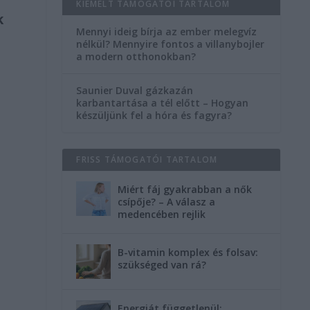
KIEMELT TÁMOGATÓI TARTALOM
k
Mennyi ideig bírja az ember melegvíz
nélkül? Mennyire fontos a villanybojler
a modern otthonokban?
Saunier Duval gázkazán
karbantartása a tél előtt – Hogyan
készüljünk fel a hóra és fagyra?
FRISS TÁMOGATÓI TARTALOM
Miért fáj gyakrabban a nők
csípője? – A válasz a
medencében rejlik
B-vitamin komplex és folsav:
szükséged van rá?
Energiát függetlenül: