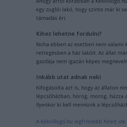
Ahogy arról korábban a Kékvillogó.hu
egy zuglói lakó, hogy szinte már ki s
támadás éri.
Kihez lehetne fordulni?
Noha ebben az esetben nem valami ké
rettegésben a ház lakóit. Az állat má
gazdája nem igazán képes megnevelni 
Inkább utat adnak neki
Kifogásolta azt is, hogy az állaton n
lépcsőházban, hörög, morog, húzza a
Ilyenkor ki kell mennünk a lépcsőház
A Kékvillogó.hu legfrissebb híreit ide 