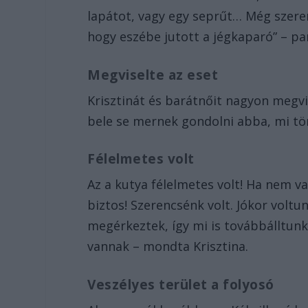
lapátot, vagy egy seprűt… Még szeren
hogy eszébe jutott a jégkaparó” – p
Megviselte az eset
Krisztinát és barátnőit nagyon megvi
bele se mernek gondolni abba, mi tör
Félelmetes volt
Az a kutya félelmetes volt! Ha nem va
biztos! Szerencsénk volt. Jókor voltun
megérkeztek, így mi is továbbálltun
vannak – mondta Krisztina.
Veszélyes terület a folyosó