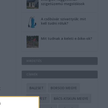
szigetüzemű megoldások
A csőbúvár szivattyúk: mit
kell tudni róluk?
Mit tudnak a keleti e-bike-ok?
HIRDETÉS
CÍMKÉK
t
BALESET
BORSOD MEGYE
BUDAPEST
BÁCS-KISKUN MEGYE
.
a