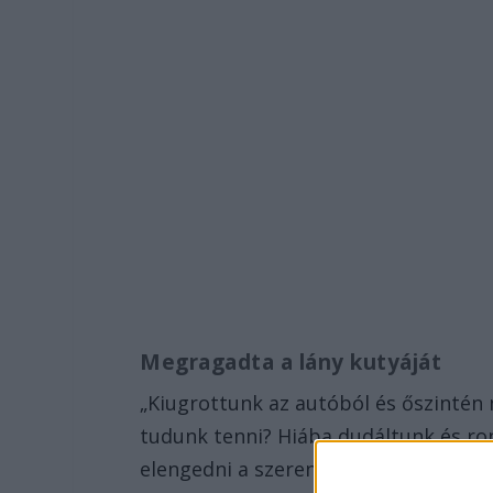
Megragadta a lány kutyáját
„Kiugrottunk az autóból és őszinté
tudunk tenni? Hiába dudáltunk és ro
elengedni a szerencsétlen vizslát.” –