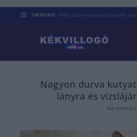
TRENDING:
Óriási razzia a budapesti piacokon, a kofá
Nagyon durva kutyat
lányra és vizsláj
Írta:
Kékvillogó
|