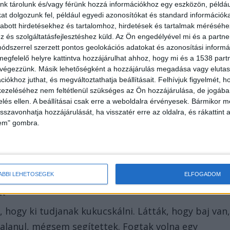
nk tárolunk és/vagy férünk hozzá információkhoz egy eszközön, példáu
t dolgozunk fel, például egyedi azonosítókat és standard információk
abott hirdetésekhez és tartalomhoz, hirdetések és tartalmak méréséhe
és szolgáltatásfejlesztéshez küld.
Az Ön engedélyével mi és a partne
dszerrel szerzett pontos geolokációs adatokat és azonosítási informác
megfelelő helyre kattintva hozzájárulhat ahhoz, hogy mi és a 1538 partne
őket az utcán és hallották a dudálást és kiabálást,
 végezzünk. Másik lehetőségként a hozzájárulás megadása vagy elutasí
iókhoz juthat, és megváltoztathatja beállításait.
Felhívjuk figyelmét, 
ezeléséhez nem feltétlenül szükséges az Ön hozzájárulása, de jogában 
zelés ellen. A beállításai csak erre a weboldalra érvényesek. Bármikor m
isszavonhatja hozzájárulását, ha visszatér erre az oldalra, és rákattint a
lem" gombra.
tójából egy hosszú jégkaparót és azzal csapott oda 
kergetni, de ekkor már elég látványos sérülései
ezte a háromgyerekes anyuka.
ÁBBI LEHETŐSÉGEK
ELFOGADOM
ek
 hogy ki tudjanak kukucskálni. Látták, hogy baj van
talanul, mégsem segítettek. Fogtak volna egy