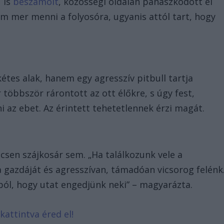
 is
beszámolt
, közösségi oldalán panaszkodott el
em mer menni a folyosóra, ugyanis attól tart, hogy
tes alak, hanem egy agresszív pitbull tartja
r többször rárontott az ott élőkre, s úgy fest,
az ebet. Az érintett tehetetlennek érzi magát.
incsen szájkosár sem. „Ha találkozunk vele a
 gazdáját és agresszívan, támadóan vicsorog felénk
ból, hogy utat engedjünk neki” – magyarázta.
kattintva éred el!