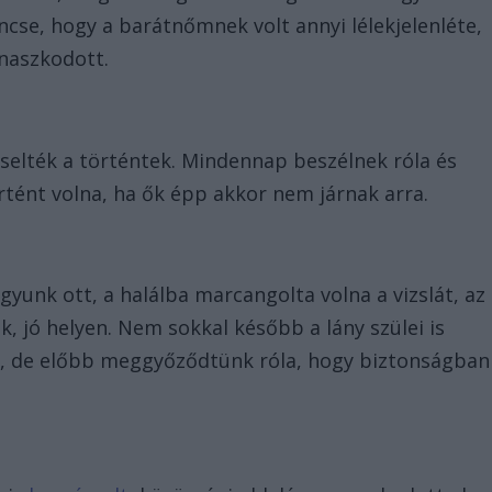
cse, hogy a barátnőmnek volt annyi lélekjelenléte,
anaszkodott.
selték a történtek. Mindennap beszélnek róla és
tént volna, ha ők épp akkor nem járnak arra.
gyunk ott, a halálba marcangolta volna a vizslát, az
k, jó helyen. Nem sokkal később a lány szülei is
k, de előbb meggyőződtünk róla, hogy biztonságban