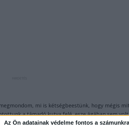
n megmondom, mi is kétségbeestünk, hogy mégis mi
ntottunk a támadó kutya felé, esze ágában sem volt
mondta el
a Metropolnak Budavári-Németh Krisztina
Az Ön adatainak védelme fontos a számunkr