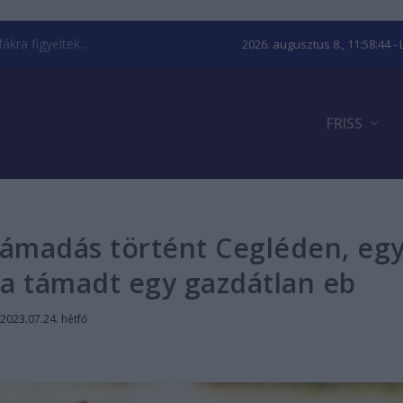
kra figyeltek...
2026. augusztus 8., 11:58:45
- 
FRISS
ámadás történt Cegléden, eg
ára támadt egy gazdátlan eb
2023.07.24. hétfő