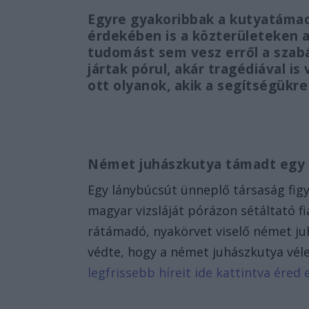
Egyre gyakoribbak a kutyatámad
érdekében is a közterületeken a 
tudomást sem vesz erről a szabál
jártak pórul, akár tragédiával i
ott olyanok, akik a segítségükre
Német juhászkutya támadt egy 
Egy lánybúcsút ünneplő társaság figy
magyar vizsláját pórázon sétáltató fi
rátámadó, nyakörvet viselő német juh
védte, hogy a német juhászkutya véle
legfrissebb híreit ide kattintva éred e