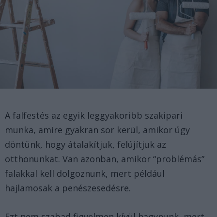
A falfestés az egyik leggyakoribb szakipari
munka, amire gyakran sor kerül, amikor úgy
döntünk, hogy átalakítjuk, felújítjuk az
otthonunkat. Van azonban, amikor “problémás”
falakkal kell dolgoznunk, mert például
hajlamosak a penészesedésre.
Ezt nem szabad figyelmen kívül hagynunk, mert