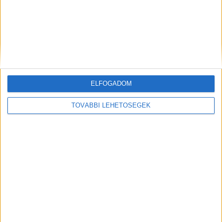
egészségre gyakorolt káros hatásokra.
A Vitál-Kolor webshopjában is kapható, speciális
kialakítású penészgátló festékekkel sokat
tehetünk a probléma megoldásáért, használjuk
őket bátran!
ELFOGADOM
TOVÁBBI LEHETŐSÉGEK
Ez a cikk szponzorált tartalom, megrendelő a
vitalkolor.hu oldalt működtető cég.