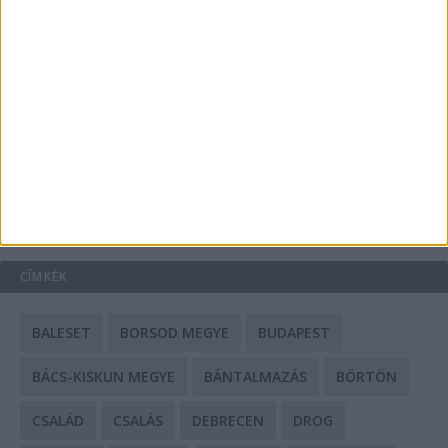
A csőbúvár szivattyúk: mit kell tudni róluk?
Mit tudnak a keleti e-bike-ok?
HIRDETÉS
CÍMKÉK
BALESET
BORSOD MEGYE
BUDAPEST
BÁCS-KISKUN MEGYE
BÁNTALMAZÁS
BÖRTÖN
CSALÁD
CSALÁS
DEBRECEN
DROG