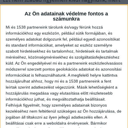
ez esetben hiába festjük le őket, a
Az Ön adatainak védelme fontos a
penészképződés előbb vagy utóbb elindul, ennek
számunkra
pedig az lesz a következménye, hogy az emiatt a
Mi és 1538 partnereink tárolunk és/vagy férünk hozzá
jelenség miatt keletkező sötét foltok átütnek a
információkhoz egy eszközön, például sütik formájában, és
személyes adatokat dolgozunk fel, például egyedi azonosítókat
festéken.
és standard információkat, amelyeket az eszköz személyre
szabott hirdetésekhez és tartalomhoz, hirdetések és tartalmak
méréséhez, közönségmérésekhez és szolgáltatásfejlesztéshez
Szerencsére ma már kaphatóak penészgátló
küld.
Az Ön engedélyével mi és a partnereink eszközleolvasásos
festékek, amiket megtalálhatunk a
Vitál-Kolor
módszerrel szerzett pontos geolokációs adatokat és azonosítási
információkat is felhasználhatunk. A megfelelő helyre kattintva
beltéri falfestékei között
is. Ezek olyan speciális
hozzájárulhat ahhoz, hogy mi és a 1538 partnereink a fent
összetételű termékek, melyek képesek hatékony
leírtak szerint adatkezelést végezzünk. Másik lehetőségként a
védelmet nyújtani a penész ellen, ezáltal pedig
hozzájárulás megadása vagy elutasítása előtt részletesebb
információkhoz juthat, és megváltoztathatja beállításait.
hosszú távon is esztétikus végeredményt
Felhívjuk figyelmét, hogy személyes adatainak bizonyos
érhetünk el.
kezeléséhez nem feltétlenül szükséges az Ön hozzájárulása, de
jogában áll tiltakozni az ilyen jellegű adatkezelés ellen. A
beállításai csak erre a weboldalra érvényesek. Bármikor
Mai írásunkban arról lesz szó, hogy milyen