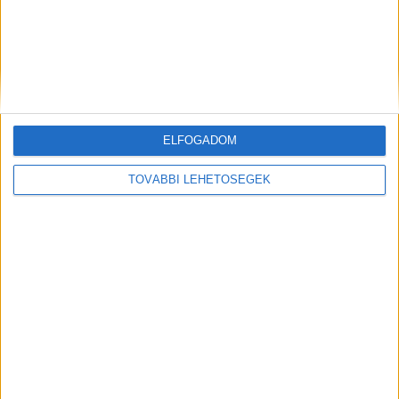
A két funkció együttes működésével rendkívül
energiahatékony és stabil működés érhető el,
ami egyben biztosítja a teljes berendezés hosszú
élettartamát.
ELFOGADOM
TOVÁBBI LEHETŐSÉGEK
Ez a cikk szponzorált tartalom, megrendelő a
szivattyuk.hu oldalt működtető cég.
MEGOSZTÁS: