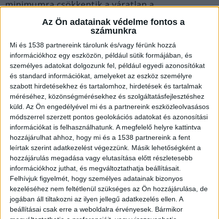
minimumra csökkentik a váratlan a
meghibásodások előfordulásának esélyét.
Az Ön adatainak védelme fontos a
számunkra
Mi és 1538 partnereink tárolunk és/vagy férünk hozzá
A
Szivattyuk.hu-nál Grundfos keringető
információkhoz egy eszközön, például sütik formájában, és
szivattyúk
széles kínálata áll a vásárlók
személyes adatokat dolgozunk fel, például egyedi azonosítókat
rendelkezésére, a márkanév ebben az esetben
és standard információkat, amelyeket az eszköz személyre
szabott hirdetésekhez és tartalomhoz, hirdetések és tartalmak
pedig önmagában garancia a magas minőségre
méréséhez, közönségmérésekhez és szolgáltatásfejlesztéshez
és megbízhatóságra.
küld.
Az Ön engedélyével mi és a partnereink eszközleolvasásos
módszerrel szerzett pontos geolokációs adatokat és azonosítási
információkat is felhasználhatunk. A megfelelő helyre kattintva
Röviden a Grundfos márkáról
hozzájárulhat ahhoz, hogy mi és a 1538 partnereink a fent
leírtak szerint adatkezelést végezzünk. Másik lehetőségként a
hozzájárulás megadása vagy elutasítása előtt részletesebb
A dán vállalatot 1954-ben alapították
információkhoz juthat, és megváltoztathatja beállításait.
Bjerringbro-ban. Eleinte főleg mezőgazdasági
Felhívjuk figyelmét, hogy személyes adatainak bizonyos
kezeléséhez nem feltétlenül szükséges az Ön hozzájárulása, de
vízellátási problémák megoldására szakosodott
jogában áll tiltakozni az ilyen jellegű adatkezelés ellen. A
a gyártó, de hamar a világ egyik vezető
beállításai csak erre a weboldalra érvényesek. Bármikor