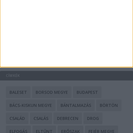
A csőbúvár szivattyúk: mit kell tudni róluk?
Mit tudnak a keleti e-bike-ok?
HIRDETÉS
CÍMKÉK
BALESET
BORSOD MEGYE
BUDAPEST
BÁCS-KISKUN MEGYE
BÁNTALMAZÁS
BÖRTÖN
CSALÁD
CSALÁS
DEBRECEN
DROG
ELFOGÁS
ELTŰNT
ERŐSZAK
FEJÉR MEGYE