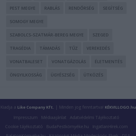
PEST MEGYE
RABLÁS
RENDŐRSÉG
SEGÍTSÉG
SOMOGY MEGYE
SZABOLCS-SZATMÁR-BEREG MEGYE
SZEGED
TRAGÉDIA
TÁMADÁS
TŰZ
VEREKEDÉS
VONATBALESET
VONATGÁZOLÁS
ÉLETMENTÉS
ÖNGYILKOSSÁG
ÜGYÉSZSÉG
ÜTKÖZÉS
Kiadja a
| Minden jog fenntartva!
Like Company Kft.
KÉKVILLOGO.hu
Impresszum
Médiaajánlat
Adatvédelmi Tájékoztató
Cookie tájékoztató
BudaPestkörnyéke.hu
IngatlanHírek.com
BalatonKörnyéke.hu
Közösségi Média Moderációs Elvek
DSA