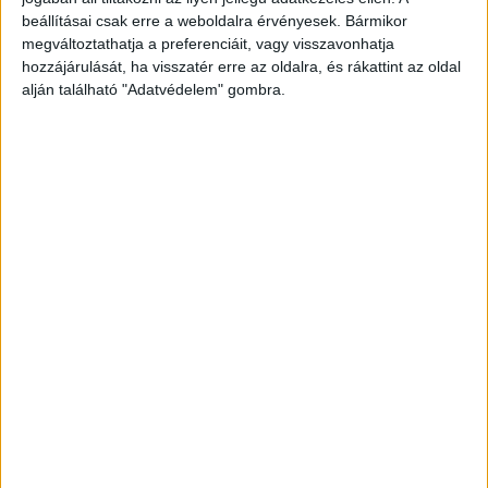
beállításai csak erre a weboldalra érvényesek. Bármikor
megváltoztathatja a preferenciáit, vagy visszavonhatja
hozzájárulását, ha visszatér erre az oldalra, és rákattint az oldal
alján található "Adatvédelem" gombra.
Robbanás történt
A katasztrófavédelem később azt közölte, hogy
robbanás történt a lángoló csarnoküzem