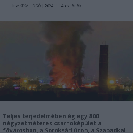
Írta:
KÉKVILLOGÓ
|
2024.11.14. csütörtök
Teljes terjedelmében ég egy 800
négyzetméteres csarnoképület a
fővárosban, a Soroksári úton, a Szabadkai