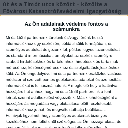
út és a Timót utca között – közölte a
Fővárosi Katasztrófavédelmi Igazgatóság
szóvivője az MTI-vel csütörtök reggel. Úgy
Az Ön adatainak védelme fontos a
tudjuk, az egyik milliárdos médiasztár
számunkra
cégbirodalmában keletkezett a tűz.
Mi és 1538 partnereink tárolunk és/vagy férünk hozzá
információkhoz egy eszközön, például sütik formájában, és
személyes adatokat dolgozunk fel, például egyedi azonosítókat
és standard információkat, amelyeket az eszköz személyre
szabott hirdetésekhez és tartalomhoz, hirdetések és tartalmak
50 autó van a helyszínen
méréséhez, közönségmérésekhez és szolgáltatásfejlesztéshez
küld.
Az Ön engedélyével mi és a partnereink eszközleolvasásos
Kisdi Máté szóvivő elmondta, hogy az ötös, azaz
módszerrel szerzett pontos geolokációs adatokat és azonosítási
a legmagasabb riasztási fokozatba sorolt tüzet
információkat is felhasználhatunk. A megfelelő helyre kattintva
15 járművel 50 tűzoltó próbálja megfékezni. A
hozzájárulhat ahhoz, hogy mi és a 1538 partnereink a fent
leírtak szerint adatkezelést végezzünk. Másik lehetőségként a
csarnoképületben polcrendszereket,
hozzájárulás megadása vagy elutasítása előtt részletesebb
faanyagokat tároltak.
A Kékvillogó legfrissebb
információkhoz juthat, és megváltoztathatja beállításait.
Felhívjuk figyelmét, hogy személyes adatainak bizonyos
híreit ide kattintva éred el! A Facebookon már
kezeléséhez nem feltétlenül szükséges az Ön hozzájárulása, de
341 ezernél is többen követnek minket.
jogában áll tiltakozni az ilyen jellegű adatkezelés ellen. A