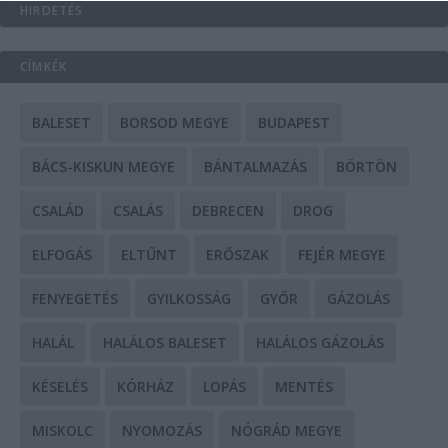
HIRDETÉS
CÍMKÉK
BALESET
BORSOD MEGYE
BUDAPEST
BÁCS-KISKUN MEGYE
BÁNTALMAZÁS
BÖRTÖN
CSALÁD
CSALÁS
DEBRECEN
DROG
ELFOGÁS
ELTŰNT
ERŐSZAK
FEJÉR MEGYE
FENYEGETÉS
GYILKOSSÁG
GYŐR
GÁZOLÁS
HALÁL
HALÁLOS BALESET
HALÁLOS GÁZOLÁS
KÉSELÉS
KÓRHÁZ
LOPÁS
MENTÉS
MISKOLC
NYOMOZÁS
NÓGRÁD MEGYE