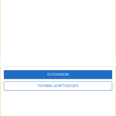
Forrás: Facebook
ELFOGADOM
Jákób Zoltán birodalma éghet
TOVÁBBI LEHETŐSÉGEK
Úgy tudjuk, a milliárdos Jákób Zoltán
cégbirodalma működik abban a épületben,
amelyben tűz ütött ki.
A Kékvillogó legfrissebb
híreit ide kattintva éred el! A Facebookon már