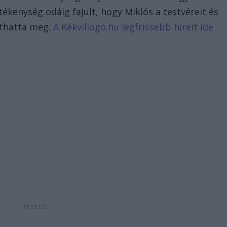
ékenység odáig fajult, hogy Miklós a testvéreit és
athatta meg.
A Kékvillogó.hu legfrissebb híreit ide