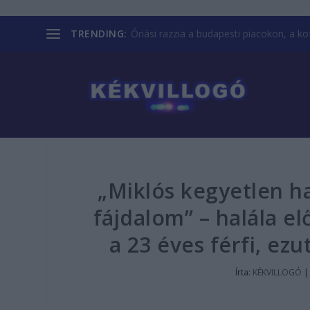
TRENDING:
Óriási razzia a budapesti piacokon, a kofá
„Miklós kegyetlen ha
fájdalom” – halála el
a 23 éves férfi, ezu
Írta:
KÉKVILLOGÓ