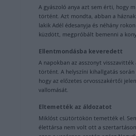
A gyászoló anya azt sem érti, hogy m
történt. Azt mondta, abban a háznak 
lakik Adél édesanyja és néhány rokon 
küzdött, megpróbált bemenni a konyhá
Ellentmondásba keveredett
A napokban az asszonyt visszavitték 
történt. A helyszíni kihallgatás sorá
hogy az előzetes orvosszakértői jele
vallomását.
Eltemették az áldozatot
Miklóst csütörtökön temették el. Se
élettársa nem volt ott a szertartáson.