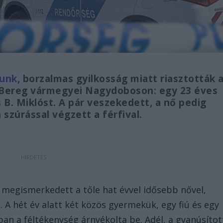
tunk
, borzalmas gyilkosság miatt riasztották 
-Bereg vármegyei Nagydoboson: egy 23 éves
s B. Miklóst. A pár veszekedett, a nő pedig
 szúrással végzett a férfival.
 megismerkedett a tőle hat évvel idősebb nővel,
. A hét év alatt két közös gyermekük, egy fiú és egy
ban a féltékenység árnyékolta be. Adél, a gyanúsítot