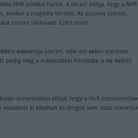
lós férfi szívébe hatolt. A nő azt állítja, hogy a férfi
, amikor a tragédia történt. Az asszony szerint,
tása szerint rátámadt. Ezért szúrt.
iklós édesanyja szerint, Adél ezt akkor szerezte,
tt pedig még a mátészalkai kórházba is be kellett
könyv ismeretében állítja, hogy a férfi szervezetébe
em mutatott ki alkoholt és drogot sem. Azaz szerintü