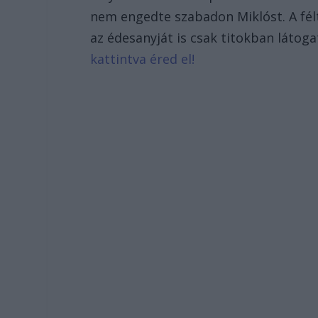
nem engedte szabadon Miklóst. A félt
az édesanyját is csak titokban látog
kattintva éred el!