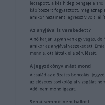
lecsapott, a kés hideg pengéje a 140 ki
kábítószert fogyasztott, még aznap is
amikor hazament, agresszív volt, állí
Az anyjával is verekedett?
A nő karján ugyan van egy vágás, de M
amikor az anyjával veszekedett. Emia
mennie, ott látták el a sérüléseit.
A jegyzőkönyv mást mond
A család az előzetes boncolási jegyző
az előzetes toxikológiai vizsgálat n
Adél nem mond igazat.
Senki semmit nem hallott