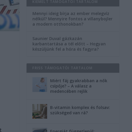
KIEMELT TÁMOGATÓI TARTALOM
Mennyi ideig bírja az ember melegvíz
nélkül? Mennyire fontos a villanybojler
a modern otthonokban?
Saunier Duval gázkazán
karbantartása a tél előtt – Hogyan
a
készüljünk fel a hóra és fagyra?
FRISS TÁMOGATÓI TARTALOM
Miért fáj gyakrabban a nők
csípője? – A válasz a
medencében rejlik
B-vitamin komplex és folsav:
szükséged van rá?
t
Energiát függetlenül: