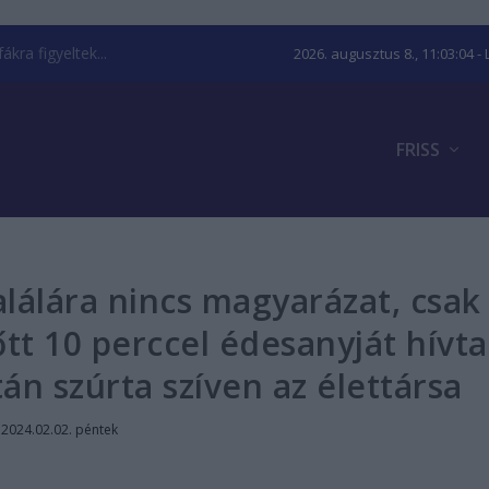
kra figyeltek...
2026. augusztus 8., 11:03:05
- 
FRISS
lálára nincs magyarázat, csak
őtt 10 perccel édesanyját hívta
tán szúrta szíven az élettársa
|
2024.02.02. péntek