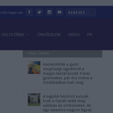
Lszló napja van
HELYSZÍNEK
ÖNVÉDELEM
VIDEO
PR
FRISS CIKKEK
Hazaküldték a győri
sürgősségi ügyeletről a
magas lázzal küzdő 3 éves
gyermeket, pár óra múlva a
fürdőkádban halt meg
A legjobb házőrző kutyák:
Ezek a fajták védik meg
valóban az otthonodat, de
egy valamire nagyon figyelj