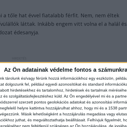
i a tőle hat évvel fiatalabb férfit. Nem, nem éltek
ülállók láttak. Inkább engem vitt volna el a halál és
dozat édesanyja.
Az Ön adatainak védelme fontos a számunkr
ól a fiam, de amikor eljött esténként, csak ült és
nk tárolunk és/vagy férünk hozzá információkhoz egy eszközön, példáu
t dolgozunk fel, például egyedi azonosítókat és standard információk
it. Ilyenkor visszament, de egy-két nap elteltével
abott hirdetésekhez és tartalomhoz, hirdetések és tartalmak méréséhe
dta a gyászoló anya a frissmedia.hu-nak.
és szolgáltatásfejlesztéshez küld.
Az Ön engedélyével mi és a partne
dszerrel szerzett pontos geolokációs adatokat és azonosítási informác
megfelelő helyre kattintva hozzájárulhat ahhoz, hogy mi és a 1538 partne
ívta
 végezzünk. Másik lehetőségként a hozzájárulás megadása vagy elutasí
40 kilogrammot nyomó férfi hívta az édesanyját:
iókhoz juthat, és megváltoztathatja beállításait.
Felhívjuk figyelmét, 
ezeléséhez nem feltétlenül szükséges az Ön hozzájárulása, de jogában 