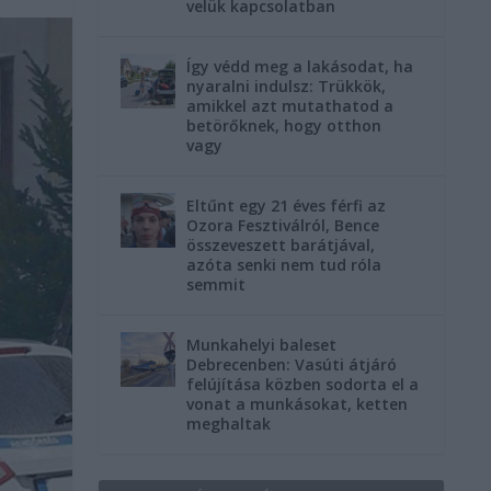
velük kapcsolatban
Így védd meg a lakásodat, ha
nyaralni indulsz: Trükkök,
amikkel azt mutathatod a
betörőknek, hogy otthon
vagy
Eltűnt egy 21 éves férfi az
Ozora Fesztiválról, Bence
összeveszett barátjával,
azóta senki nem tud róla
semmit
Munkahelyi baleset
Debrecenben: Vasúti átjáró
felújítása közben sodorta el a
vonat a munkásokat, ketten
meghaltak