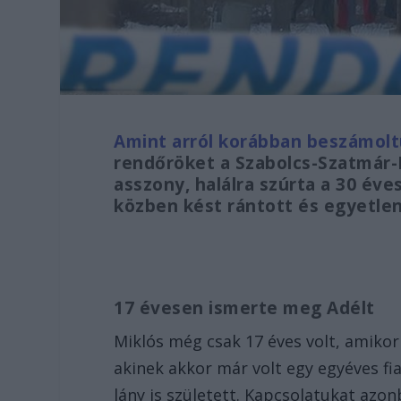
Amint arról korábban beszámol
rendőröket a Szabolcs-Szatmár
asszony, halálra szúrta a 30 éve
közben kést rántott és egyetlen
17 évesen ismerte meg Adélt
Miklós még csak 17 éves volt, amikor
akinek akkor már volt egy egyéves fia
lány is született. Kapcsolatukat azon