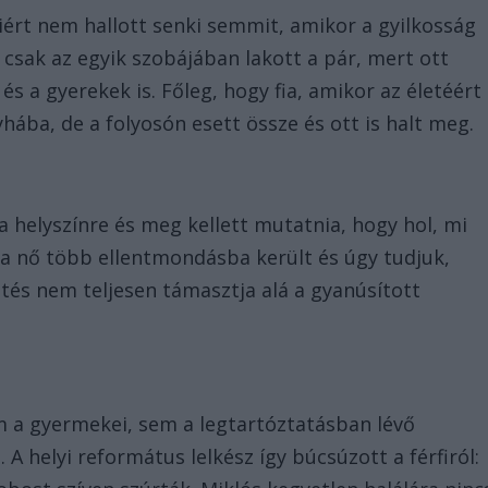
iért nem hallott senki semmit, amikor a gyilkosság
csak az egyik szobájában lakott a pár, mert ott
és a gyerekek is. Főleg, hogy fia, amikor az életéért
ba, de a folyosón esett össze és ott is halt meg.
a helyszínre és meg kellett mutatnia, hogy hol, mi
n a nő több ellentmondásba került és úgy tudjuk,
ntés nem teljesen támasztja alá a gyanúsított
m a gyermekei, sem a legtartóztatásban lévő
 A helyi református lelkész így búcsúzott a férfiról: