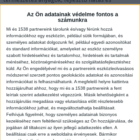
tartósság, hogy csak néhányat említsünk.
Az Ön adatainak védelme fontos a
Vizsgáljuk meg részletesebben, miért érdemes
számunkra
ezt az alternatívát választanod gyermeked
Mi és 1538 partnereink tárolunk és/vagy férünk hozzá
információkhoz egy eszközön, például sütik formájában, és
számára.
személyes adatokat dolgozunk fel, például egyedi azonosítókat
és standard információkat, amelyeket az eszköz személyre
Természetes és biztonságos
szabott hirdetésekhez és tartalomhoz, hirdetések és tartalmak
méréséhez, közönségmérésekhez és szolgáltatásfejlesztéshez
küld.
Az Ön engedélyével mi és a partnereink eszközleolvasásos
Gondoltál már arra, hogy a gyerekjátékok anyaga
módszerrel szerzett pontos geolokációs adatokat és azonosítási
információkat is felhasználhatunk. A megfelelő helyre kattintva
milyen hatással lehet a gyerekkel való napi
hozzájárulhat ahhoz, hogy mi és a 1538 partnereink a fent
interakciókra? A fa alapanyag remek alternatívát
leírtak szerint adatkezelést végezzünk. Másik lehetőségként a
kínál a műanyag társaikkal szemben. Nemcsak
hozzájárulás megadása vagy elutasítása előtt részletesebb
információkhoz juthat, és megváltoztathatja beállításait.
tartósabbak, de gyakran mentesek a káros vegyi
Felhívjuk figyelmét, hogy személyes adatainak bizonyos
anyagoktól is. Az igényes gyártók figyelnek arra,
kezeléséhez nem feltétlenül szükséges az Ön hozzájárulása, de
jogában áll tiltakozni az ilyen jellegű adatkezelés ellen. A
hogy a felhasznált festékek biztonságosak
beállításai csak erre a weboldalra érvényesek. Bármikor
legyenek, így elkerülhetők a nem kívánt vegyi