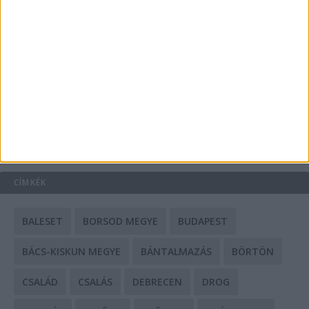
A csőbúvár szivattyúk: mit kell tudni róluk?
Mit tudnak a keleti e-bike-ok?
HIRDETÉS
CÍMKÉK
BALESET
BORSOD MEGYE
BUDAPEST
BÁCS-KISKUN MEGYE
BÁNTALMAZÁS
BÖRTÖN
CSALÁD
CSALÁS
DEBRECEN
DROG