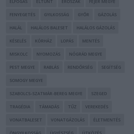
ELFOGÁS
ELTŰNT
ERŐSZAK
FEJÉR MEGYE
FENYEGETÉS
GYILKOSSÁG
GYŐR
GÁZOLÁS
HALÁL
HALÁLOS BALESET
HALÁLOS GÁZOLÁS
KÉSELÉS
KÓRHÁZ
LOPÁS
MENTÉS
MISKOLC
NYOMOZÁS
NÓGRÁD MEGYE
PEST MEGYE
RABLÁS
RENDŐRSÉG
SEGÍTSÉG
SOMOGY MEGYE
SZABOLCS-SZATMÁR-BEREG MEGYE
SZEGED
TRAGÉDIA
TÁMADÁS
TŰZ
VEREKEDÉS
VONATBALESET
VONATGÁZOLÁS
ÉLETMENTÉS
ÖNGYILKOSSÁG
ÜGYÉSZSÉG
ÜTKÖZÉS