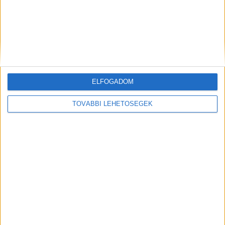
eszközök, az építőkockák és a fa szerepjáték
szettek, fokozva a közös tanulás és játék örömét.
Az ilyen választék lehetővé teszi, hogy minden
szülő megtalálja a tökéletes játékot
gyermekének, legyen az kreatív vagy
ELFOGADOM
készségfejlesztő játék.
TOVÁBBI LEHETŐSÉGEK
Ez a cikk szponzorált tartalom, megrendelő a
nalaland.hu oldalt működtető cég.
MEGOSZTÁS: