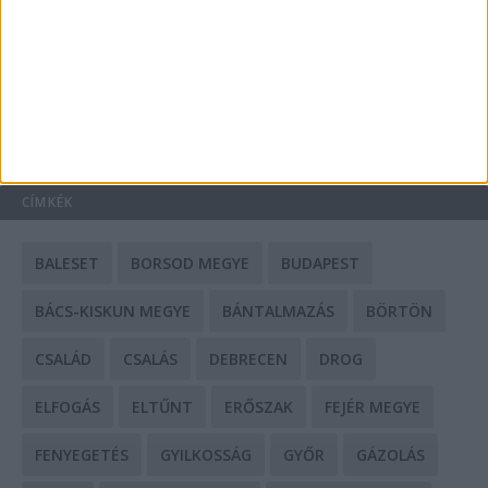
Mit tudnak a keleti e-bike-ok?
HIRDETÉS
CÍMKÉK
BALESET
BORSOD MEGYE
BUDAPEST
BÁCS-KISKUN MEGYE
BÁNTALMAZÁS
BÖRTÖN
CSALÁD
CSALÁS
DEBRECEN
DROG
ELFOGÁS
ELTŰNT
ERŐSZAK
FEJÉR MEGYE
FENYEGETÉS
GYILKOSSÁG
GYŐR
GÁZOLÁS