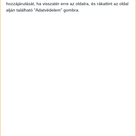
hozzájárulását, ha visszatér erre az oldalra, és rákattint az oldal
alján található "Adatvédelem" gombra.
Megskalpolta a nőt
A nő megpróbált kijutni az utcára, a férfi utána
ment. Az utcán újra nekiesett, ismét ütötte-