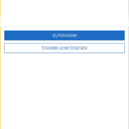
esetet.
A Kékvillogó legfrissebb híreit ide
kattintva éred el! A Facebookon már 342 ezernél
is többen követnek minket.
ELFOGADOM
Kiemelt kép:
TOVÁBBI LEHETŐSÉGEK
MEGOSZTÁS: