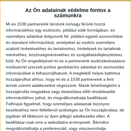
Az Ön adatainak védelme fontos a
számunkra
Mi és 1538 partnereink tárolunk és/vagy férünk hozzá
Ütötte-verte volt feleségét
információkhoz egy eszközön, például sütik formájában, és
személyes adatokat dolgozunk fel, például egyedi azonosítókat
Brutális indulatokkal rontott volt feleségére a
és standard információkat, amelyeket az eszköz személyre
napokban egy ajaki férfi. K. J. pusztakézzel, majd
szabott hirdetésekhez és tartalomhoz, hirdetések és tartalmak
méréséhez, közönségmérésekhez és szolgáltatásfejlesztéshez
egy eszközzel ütötte-verte a nőt. A magából
küld.
Az Ön engedélyével mi és a partnereink eszközleolvasásos
kikelt férfi a lakás több helyiségét éghető
módszerrel szerzett pontos geolokációs adatokat és azonosítási
információkat is felhasználhatunk. A megfelelő helyre kattintva
anyaggal locsolta be, és azzal fenyegetőzött,
hozzájárulhat ahhoz, hogy mi és a 1538 partnereink a fent
hogy mindent felgyújt. A 66 éves asszony végső
leírtak szerint adatkezelést végezzünk. Másik lehetőségként a
kétségbeesésében a magasföldszinti szoba
hozzájárulás megadása vagy elutasítása előtt részletesebb
információkhoz juthat, és megváltoztathatja beállításait.
ablakából ugrott ki a kavicsos udvarra, hogy
Felhívjuk figyelmét, hogy személyes adatainak bizonyos
mentse az életét.
A Kékvillogó legfrissebb híreit
kezeléséhez nem feltétlenül szükséges az Ön hozzájárulása, de
jogában áll tiltakozni az ilyen jellegű adatkezelés ellen. A
ide kattintva éred el! A Facebookon már 342
beállításai csak erre a weboldalra érvényesek. Bármikor
ezernél is többen követnek minket.
megváltoztathatja a preferenciáit, vagy visszavonhatja