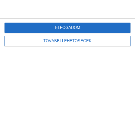
ingyenes, lelkielsősegély-számot!
Kiemelt kép: illusztráció
ELFOGADOM
TOVÁBBI LEHETŐSÉGEK
MEGOSZTÁS: