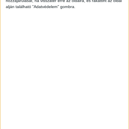
hozzájárulását, ha visszatér erre az oldalra, és rákattint az oldal
alján található "Adatvédelem" gombra.
A család is kereste
Családja alig pár órán belül jelentette eltűnését a
rendőrségen, a család, a hatóságok és