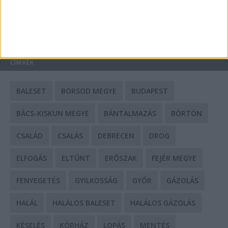
HIRDETÉS
CÍMKÉK
BALESET
BORSOD MEGYE
BUDAPEST
BÁCS-KISKUN MEGYE
BÁNTALMAZÁS
BÖRTÖN
CSALÁD
CSALÁS
DEBRECEN
DROG
ELFOGÁS
ELTŰNT
ERŐSZAK
FEJÉR MEGYE
FENYEGETÉS
GYILKOSSÁG
GYŐR
GÁZOLÁS
HALÁL
HALÁLOS BALESET
HALÁLOS GÁZOLÁS
KÉSELÉS
KÓRHÁZ
LOPÁS
MENTÉS