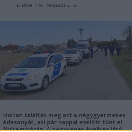
Írta:
KÉKVILLOGÓ
|
2024.04.24. szerda
Holtan találták meg azt a négygyermekes
édesanyát, aki pár nappal ezelőtt tűnt el
Nyíregyházán. A negyvenes éveiben járó