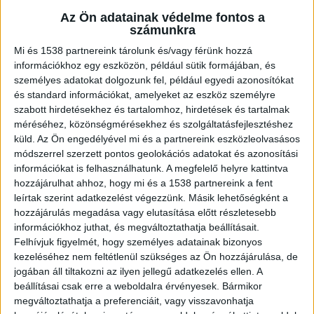
nő holttestét Nyírtura környékén, egy
Az Ön adatainak védelme fontos a
erdős területen találták meg.
számunkra
Mi és 1538 partnereink tárolunk és/vagy férünk hozzá
információkhoz egy eszközön, például sütik formájában, és
személyes adatokat dolgozunk fel, például egyedi azonosítókat
és standard információkat, amelyeket az eszköz személyre
Elhajtott az autójával
szabott hirdetésekhez és tartalomhoz, hirdetések és tartalmak
méréséhez, közönségmérésekhez és szolgáltatásfejlesztéshez
Április 22 óta sem éjjele, sem nappala nem volt
küld.
Az Ön engedélyével mi és a partnereink eszközleolvasásos
annak a nyíregyházi családnak, akik erejüket
módszerrel szerzett pontos geolokációs adatokat és azonosítási
információkat is felhasználhatunk. A megfelelő helyre kattintva
megfeszítve keresték Sz-né P. Zsuzsát. A 44 éves
hozzájárulhat ahhoz, hogy mi és a 1538 partnereink a fent
éves, 4 gyermekes családanyának ugyanis
leírtak szerint adatkezelést végezzünk. Másik lehetőségként a
hozzájárulás megadása vagy elutasítása előtt részletesebb
rejtélyes módon veszett nyoma: iratait
információkhoz juthat, és megváltoztathatja beállításait.
hátrahagyva beült a kocsijába, és elhajtott.
A
Felhívjuk figyelmét, hogy személyes adatainak bizonyos
kezeléséhez nem feltétlenül szükséges az Ön hozzájárulása, de
Kékvillogó legfrissebb híreit ide kattintva éred el!
jogában áll tiltakozni az ilyen jellegű adatkezelés ellen. A
A Facebookon már 341 ezernél is többen
beállításai csak erre a weboldalra érvényesek. Bármikor
követnek minket.
megváltoztathatja a preferenciáit, vagy visszavonhatja