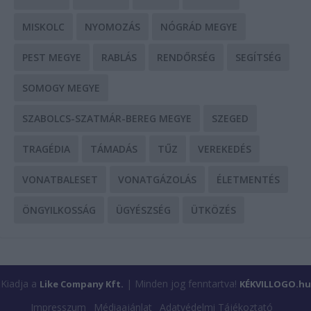
MISKOLC
NYOMOZÁS
NÓGRÁD MEGYE
PEST MEGYE
RABLÁS
RENDŐRSÉG
SEGÍTSÉG
SOMOGY MEGYE
SZABOLCS-SZATMÁR-BEREG MEGYE
SZEGED
TRAGÉDIA
TÁMADÁS
TŰZ
VEREKEDÉS
VONATBALESET
VONATGÁZOLÁS
ÉLETMENTÉS
ÖNGYILKOSSÁG
ÜGYÉSZSÉG
ÜTKÖZÉS
Kiadja a
| Minden jog fenntartva!
Like Company Kft.
KÉKVILLOGO.hu
Impresszum
Médiaajánlat
Adatvédelmi Tájékoztató