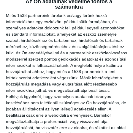
Az Ön adatainak védelme fontos a
számunkra
Mi és 1538 partnereink tárolunk és/vagy férünk hozzá
információkhoz egy eszközön, például sütik formájában, és
személyes adatokat dolgozunk fel, például egyedi azonosítókat
Lezuhant repülőgép
és standard információkat, amelyeket az eszköz személyre
A Pest Vármegyei Katasztrófavédelmi
szabott hirdetésekhez és tartalomhoz, hirdetések és tartalmak
méréséhez, közönségmérésekhez és szolgáltatásfejlesztéshez
Igazgatóság megerősítette, hogy, valóban
küld.
Az Ön engedélyével mi és a partnereink eszközleolvasásos
történt ilyen baleset. A helyszínre tűzoltók is
módszerrel szerzett pontos geolokációs adatokat és azonosítási
információkat is felhasználhatunk. A megfelelő helyre kattintva
érkeztek. A Gál Autómentő információja szerint
hozzájárulhat ahhoz, hogy mi és a 1538 partnereink a fent
egy Cavalon Autogiro tipusú, szlovák
leírtak szerint adatkezelést végezzünk. Másik lehetőségként a
lajstromszámú girokopter zuhant le Budaörsön,
hozzájárulás megadása vagy elutasítása előtt részletesebb
információkhoz juthat, és megváltoztathatja beállításait.
már majdnem az erdővel határos részén, egy
Felhívjuk figyelmét, hogy személyes adatainak bizonyos
magán ingatlan kertjébe.
kezeléséhez nem feltétlenül szükséges az Ön hozzájárulása, de
jogában áll tiltakozni az ilyen jellegű adatkezelés ellen. A
beállításai csak erre a weboldalra érvényesek. Bármikor
megváltoztathatja a preferenciáit, vagy visszavonhatja
hozzájárulását, ha visszatér erre az oldalra, és rákattint az oldal