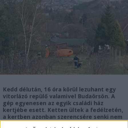
Kedd délután, 16 óra körül lezuhant egy
vitorlázó repülő valamivel Budaörsön. A
gép egyenesen az egyik családi ház
kertjébe esett. Ketten ültek a fedélzetén,
a kertben azonban szerencsére senki nem
tartózkodott a baleset idején.