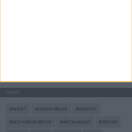
Energiát függetlenül: szigetüzemű megoldások
A csőbúvár szivattyúk: mit kell tudni róluk?
Mit tudnak a keleti e-bike-ok?
HIRDETÉS
CÍMKÉK
BALESET
BORSOD MEGYE
BUDAPEST
BÁCS-KISKUN MEGYE
BÁNTALMAZÁS
BÖRTÖN