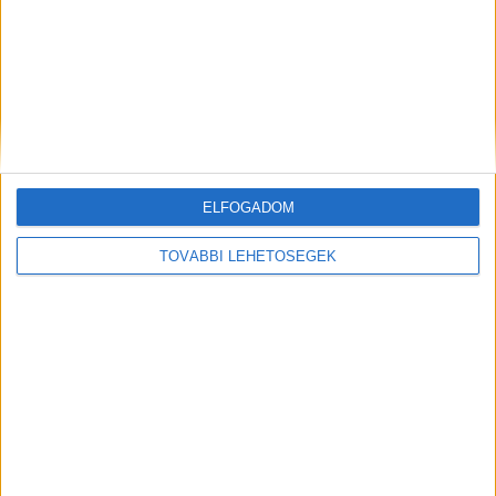
Az ügyészség a büntetlen előéletű,
letartóztatásban lévő vádlottal szemben
fegyházbüntetést és közügyektől eltiltást
indítványozott azzal, hogy a feltételes
szabadságra bocsátás lehetősége kizárt.
A
Kékvillogó.hu legfrissebb híreit ide kattintva éred
ELFOGADOM
el!
TOVÁBBI LEHETŐSÉGEK
Kiemelt kép: illusztráció
MEGOSZTÁS: