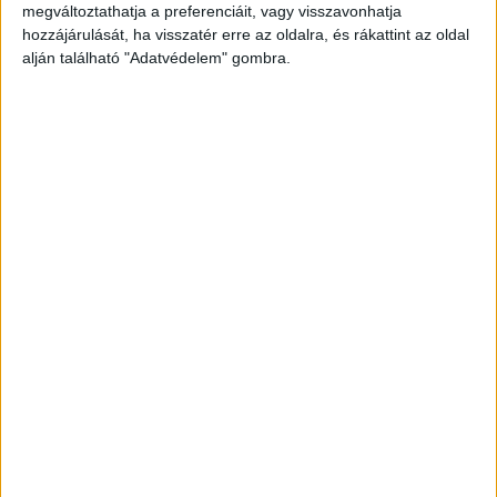
megváltoztathatja a preferenciáit, vagy visszavonhatja
el!
hozzájárulását, ha visszatér erre az oldalra, és rákattint az oldal
alján található "Adatvédelem" gombra.
Mindent kitervelt
Féltékeny volt a feleségére, mert szerinte