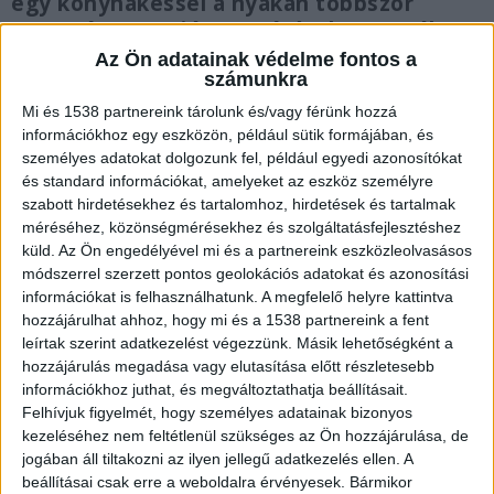
egy konyhakéssel a nyakán többször
megszúrta a nejét. A szúrások gyengék
voltak, így a nő „csak” 8 napon túl
Az Ön adatainak védelme fontos a
számunkra
gyógyuló sérüléseket szenvedett.
Mi és 1538 partnereink tárolunk és/vagy férünk hozzá
információkhoz egy eszközön, például sütik formájában, és
személyes adatokat dolgozunk fel, például egyedi azonosítókat
és standard információkat, amelyeket az eszköz személyre
Lebénult a bal keze
szabott hirdetésekhez és tartalomhoz, hirdetések és tartalmak
méréséhez, közönségmérésekhez és szolgáltatásfejlesztéshez
A vádirat szerint az 58 éves férfi egy borsodi
küld.
Az Ön engedélyével mi és a partnereink eszközleolvasásos
módszerrel szerzett pontos geolokációs adatokat és azonosítási
kistelepülésen lévő családi házukban élt a
információkat is felhasználhatunk. A megfelelő helyre kattintva
feleségével. 2020 februárjától egy betegség
hozzájárulhat ahhoz, hogy mi és a 1538 partnereink a fent
leírtak szerint adatkezelést végezzünk. Másik lehetőségként a
következtében a bal keze lebénult, nehezen
hozzájárulás megadása vagy elutasítása előtt részletesebb
tudta mozgatni, s mivel korábban ez volt a
információkhoz juthat, és megváltoztathatja beállításait.
domináns keze, innentől a gyengébb,
Felhívjuk figyelmét, hogy személyes adatainak bizonyos
kezeléséhez nem feltétlenül szükséges az Ön hozzájárulása, de
ügyetlenebb jobb kezét használta.
A
jogában áll tiltakozni az ilyen jellegű adatkezelés ellen. A
Kékvillogó.hu legfrissebb híreit ide kattintva éred
beállításai csak erre a weboldalra érvényesek. Bármikor