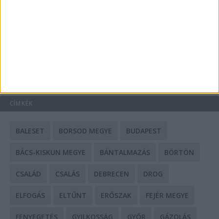
Mit tudnak a keleti e-bike-ok?
HIRDETÉS
CÍMKÉK
BALESET
BORSOD MEGYE
BUDAPEST
BÁCS-KISKUN MEGYE
BÁNTALMAZÁS
BÖRTÖN
CSALÁD
CSALÁS
DEBRECEN
DROG
ELFOGÁS
ELTŰNT
ERŐSZAK
FEJÉR MEGYE
FENYEGETÉS
GYILKOSSÁG
GYŐR
GÁZOLÁS