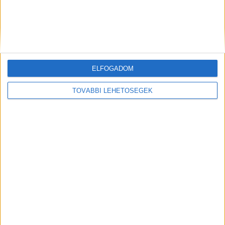
Ez a cikk szponzorált tartalom, megrendelő a
blwbolt.hu oldalt működtető cég.
ELFOGADOM
TOVÁBBI LEHETŐSÉGEK
MEGOSZTÁS: