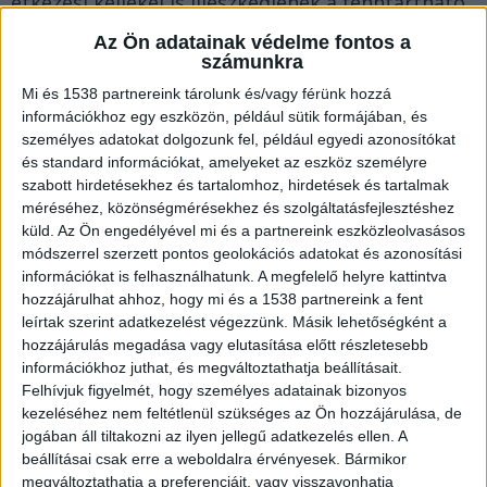
étkezési kellékei is illeszkedjenek a fenntartható
szemlélethez, így csökkentve a környezet
Az Ön adatainak védelme fontos a
számunkra
terhelését. Szerencsére ma már többféle
Mi és 1538 partnereink tárolunk és/vagy férünk hozzá
lehetőség áll rendelkezésre, amelyek könnyen
információkhoz egy eszközön, például sütik formájában, és
használhatóak és a fenntarthatóság elveit is
személyes adatokat dolgozunk fel, például egyedi azonosítókat
szem előtt tartják.
és standard információkat, amelyeket az eszköz személyre
szabott hirdetésekhez és tartalomhoz, hirdetések és tartalmak
méréséhez, közönségmérésekhez és szolgáltatásfejlesztéshez
A baba tányérok és étkészletek terén hatalmas a
küld.
Az Ön engedélyével mi és a partnereink eszközleolvasásos
módszerrel szerzett pontos geolokációs adatokat és azonosítási
választék. A
bambusz baba tányér
például
információkat is felhasználhatunk. A megfelelő helyre kattintva
fenntartható alapanyagnak számít, a
hozzájárulhat ahhoz, hogy mi és a 1538 partnereink a fent
leírtak szerint adatkezelést végezzünk. Másik lehetőségként a
bambuszból gyönyörű és kreatív formájú
hozzájárulás megadása vagy elutasítása előtt részletesebb
tányérok készülhetnek. Fontos azonban, hogy
információkhoz juthat, és megváltoztathatja beállításait.
ezek rendszeres ápolást igényelnek, például
Felhívjuk figyelmét, hogy személyes adatainak bizonyos
kezeléséhez nem feltétlenül szükséges az Ön hozzájárulása, de
időnként olajozni kell őket, hogy ne száradjanak
jogában áll tiltakozni az ilyen jellegű adatkezelés ellen. A
ki.
beállításai csak erre a weboldalra érvényesek. Bármikor
megváltoztathatja a preferenciáit, vagy visszavonhatja