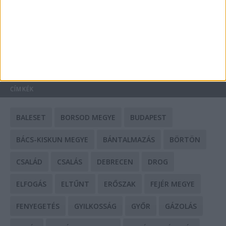
Mit tudnak a keleti e-bike-ok?
HIRDETÉS
CÍMKÉK
BALESET
BORSOD MEGYE
BUDAPEST
BÁCS-KISKUN MEGYE
BÁNTALMAZÁS
BÖRTÖN
CSALÁD
CSALÁS
DEBRECEN
DROG
ELFOGÁS
ELTŰNT
ERŐSZAK
FEJÉR MEGYE
FENYEGETÉS
GYILKOSSÁG
GYŐR
GÁZOLÁS