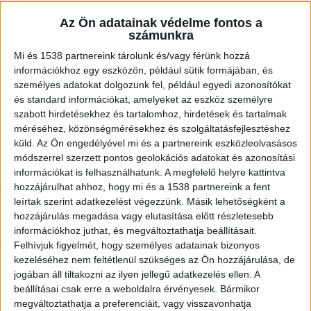
megkönnyítik a mindennapokat és megfelelnek a
Az Ön adatainak védelme fontos a
családod igényeinek.
számunkra
Mi és 1538 partnereink tárolunk és/vagy férünk hozzá
Többmedencés vagy egymedencés mosogató?
információkhoz egy eszközön, például sütik formájában, és
személyes adatokat dolgozunk fel, például egyedi azonosítókat
és standard információkat, amelyeket az eszköz személyre
Saját tapasztalat alapján a kérdés gyakran
szabott hirdetésekhez és tartalomhoz, hirdetések és tartalmak
felmerül: hány medencés mosogató a legjobb
méréséhez, közönségmérésekhez és szolgáltatásfejlesztéshez
küld.
Az Ön engedélyével mi és a partnereink eszközleolvasásos
választás? Gyakran
az Axil mosogatótálcái
módszerrel szerzett pontos geolokációs adatokat és azonosítási
esetében a két- vagy hárommedencés verziók
információkat is felhasználhatunk. A megfelelő helyre kattintva
hozzájárulhat ahhoz, hogy mi és a 1538 partnereink a fent
praktikusabbak, mint az egymedencések. Ezek a
leírtak szerint adatkezelést végezzünk. Másik lehetőségként a
típusok lehetőséget adnak arra, hogy egyszerre
hozzájárulás megadása vagy elutasítása előtt részletesebb
információkhoz juthat, és megváltoztathatja beállításait.
több feladatot is elvégezz: az egyik medencében
Felhívjuk figyelmét, hogy személyes adatainak bizonyos
áztathatod az edényeket, míg a másikban
kezeléséhez nem feltétlenül szükséges az Ön hozzájárulása, de
mosogathatsz. Ha ritkán használod a konyhád,
jogában áll tiltakozni az ilyen jellegű adatkezelés ellen. A
beállításai csak erre a weboldalra érvényesek. Bármikor
egy minimalista megoldás is megfelelő, de ha
megváltoztathatja a preferenciáit, vagy visszavonhatja