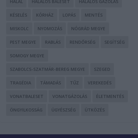
HALÁL
HALÁLOS BALESET
HALÁLOS GÁZOLÁS
KÉSELÉS
KÓRHÁZ
LOPÁS
MENTÉS
MISKOLC
NYOMOZÁS
NÓGRÁD MEGYE
PEST MEGYE
RABLÁS
RENDŐRSÉG
SEGÍTSÉG
SOMOGY MEGYE
SZABOLCS-SZATMÁR-BEREG MEGYE
SZEGED
TRAGÉDIA
TÁMADÁS
TŰZ
VEREKEDÉS
VONATBALESET
VONATGÁZOLÁS
ÉLETMENTÉS
ÖNGYILKOSSÁG
ÜGYÉSZSÉG
ÜTKÖZÉS