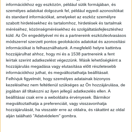
verte, illetve megbotozta őket. A Pest
információkhoz egy eszközön, például sütik formájában, és
Vármegyei Főügyészség minősített
személyes adatokat dolgozunk fel, például egyedi azonosítókat
emberkereskedelem, és kényszermunka
és standard információkat, amelyeket az eszköz személyre
bűntette miatt állítja bíróság elé a
szabott hirdetésekhez és tartalomhoz, hirdetések és tartalmak
fiatalkorú férfit.
méréséhez, közönségmérésekhez és szolgáltatásfejlesztéshez
küld.
Az Ön engedélyével mi és a partnereink eszközleolvasásos
módszerrel szerzett pontos geolokációs adatokat és azonosítási
információkat is felhasználhatunk. A megfelelő helyre kattintva
hozzájárulhat ahhoz, hogy mi és a 1538 partnereink a fent
leírtak szerint adatkezelést végezzünk. Másik lehetőségként a
Koldulásra kényszerítette
hozzájárulás megadása vagy elutasítása előtt részletesebb
A fiatalkorú elkövető egy lakásotthonban élt a
információkhoz juthat, és megváltoztathatja beállításait.
Felhívjuk figyelmét, hogy személyes adatainak bizonyos
nála fiatalabb, esetenként tizennégy év alatti
kezeléséhez nem feltétlenül szükséges az Ön hozzájárulása, de
gyerekekkel. Tavaly augusztusban két nála
jogában áll tiltakozni az ilyen jellegű adatkezelés ellen. A
beállításai csak erre a weboldalra érvényesek. Bármikor
kisebb, gyengébb és mentálisan sérült
megváltoztathatja a preferenciáit, vagy visszavonhatja
gyermeket szemelt ki magának, akiket arra
hozzájárulását, ha visszatér erre az oldalra, és rákattint az oldal
kényszerített, hogy pénzt és cigarettacsikket
alján található "Adatvédelem" gombra.
gyűjtsenek neki.
A Kékvillogó legfrissebb híreit