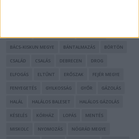
CÍMKÉK
BALESET
BORSOD MEGYE
BUDAPEST
BÁCS-KISKUN MEGYE
BÁNTALMAZÁS
BÖRTÖN
CSALÁD
CSALÁS
DEBRECEN
DROG
ELFOGÁS
ELTŰNT
ERŐSZAK
FEJÉR MEGYE
FENYEGETÉS
GYILKOSSÁG
GYŐR
GÁZOLÁS
HALÁL
HALÁLOS BALESET
HALÁLOS GÁZOLÁS
KÉSELÉS
KÓRHÁZ
LOPÁS
MENTÉS
MISKOLC
NYOMOZÁS
NÓGRÁD MEGYE