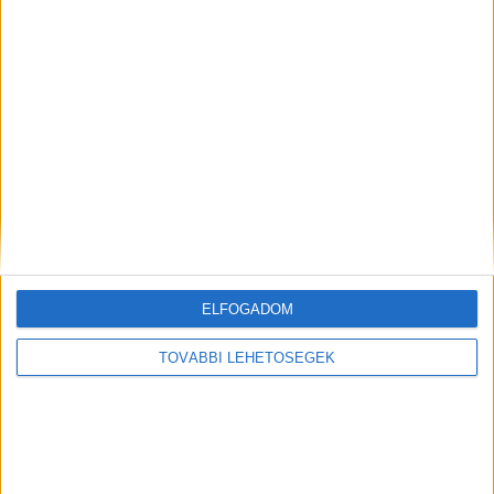
Kiemelt kép: illusztráció
MEGOSZTÁS:
ELFOGADOM
TOVÁBBI LEHETŐSÉGEK