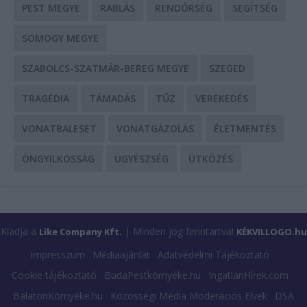
PEST MEGYE
RABLÁS
RENDŐRSÉG
SEGÍTSÉG
SOMOGY MEGYE
SZABOLCS-SZATMÁR-BEREG MEGYE
SZEGED
TRAGÉDIA
TÁMADÁS
TŰZ
VEREKEDÉS
VONATBALESET
VONATGÁZOLÁS
ÉLETMENTÉS
ÖNGYILKOSSÁG
ÜGYÉSZSÉG
ÜTKÖZÉS
Kiadja a
| Minden jog fenntartva!
Like Company Kft.
KÉKVILLOGO.hu
Impresszum
Médiaajánlat
Adatvédelmi Tájékoztató
Cookie tájékoztató
BudaPestkörnyéke.hu
IngatlanHírek.com
BalatonKörnyéke.hu
Közösségi Média Moderációs Elvek
DSA