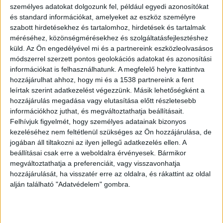
személyes adatokat dolgozunk fel, például egyedi azonosítókat
Holttest feküdt az utcán
és standard információkat, amelyeket az eszköz személyre
szabott hirdetésekhez és tartalomhoz, hirdetések és tartalmak
A rendőrségre szerda reggel 6 óra 30 perckor
méréséhez, közönségmérésekhez és szolgáltatásfejlesztéshez
érkezett bejelentés, hogy egy ember
küld.
Az Ön engedélyével mi és a partnereink eszközleolvasásos
mozdulatlanul fekszik a földön a szegedi Rókusi
módszerrel szerzett pontos geolokációs adatokat és azonosítási
információkat is felhasználhatunk. A megfelelő helyre kattintva
körút 5/b előtt a dohányboltnál. A Csongrád-
hozzájárulhat ahhoz, hogy mi és a 1538 partnereink a fent
Csanád Vármegyei Rendőr-főkapitányság az
leírtak szerint adatkezelést végezzünk. Másik lehetőségként a
hozzájárulás megadása vagy elutasítása előtt részletesebb
általános közigazgatási rendtartás keretein belül
információkhoz juthat, és megváltoztathatja beállításait.
vizsgálja az esetet, tehát idegenkezűség nem
Felhívjuk figyelmét, hogy személyes adatainak bizonyos
kezeléséhez nem feltétlenül szükséges az Ön hozzájárulása, de
merült fel, öngyilkosság történhetett.
jogában áll tiltakozni az ilyen jellegű adatkezelés ellen. A
beállításai csak erre a weboldalra érvényesek. Bármikor
megváltoztathatja a preferenciáit, vagy visszavonhatja
hozzájárulását, ha visszatér erre az oldalra, és rákattint az oldal
alján található "Adatvédelem" gombra.