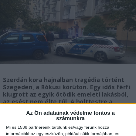
Szerdán kora hajnalban tragédia történt
Szegeden, a Rókusi körúton. Egy idős férfi
kiugrott az egyik ötödik emeleti lakásból,
az esést nem élte túl. A holttestre a
járókelők találtak rá.
Az Ön adatainak védelme fontos a
számunkra
Mi és 1538 partnereink tárolunk és/vagy férünk hozzá
információkhoz egy eszközön, például sütik formájában, és