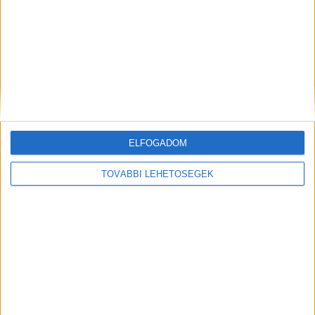
MEGOSZTÁS:
ELFOGADOM
TOVÁBBI LEHETŐSÉGEK
Előző
Következő
Győrfi Pál nagyon jó
„Fel se tudtuk dolgozni, ez egy
szakembernek tartja azt az
baleset volt” – takarófóliába
orvost, aki vizsgálat nélkül
fulladt egy 14 hónapos kislány,
elküldte az életveszélyben lévő
a nevelőapának nem kell
beteget a komáromi ügyeletről
börtönbe mennie