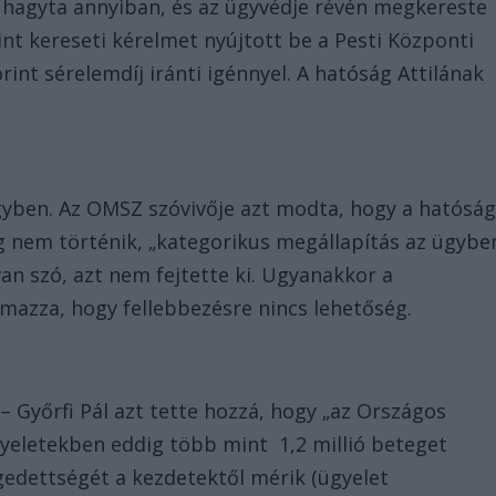
m hagyta annyiban, és az ügyvédje révén megkereste
nt kereseti kérelmet nyújtott be a Pesti Központi
rint sérelemdíj iránti igénnyel. A hatóság Attilának
gyben. Az OMSZ szóvivője azt modta, hogy a hatóság
eg nem történik, „kategorikus megállapítás az ügybe
an szó, azt nem fejtette ki. Ugyanakkor a
mazza, hogy fellebbezésre nincs lehetőség.
– Győrfi Pál azt tette hozzá, hogy „az Országos
yeletekben eddig több mint 1,2 millió beteget
égedettségét a kezdetektől mérik (ügyelet