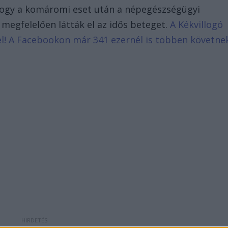
hogy a komáromi eset után a népegészségügyi
megfelelően látták el az idős beteget.
A Kékvillogó
d el! A Facebookon már 341 ezernél is többen követne