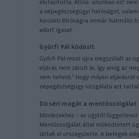
elutasította. Attila azonban ezt ne
a népegészségügyi hatóságot, valami
Kerületi Bíróságra immár hatmillió fo
adott igazat.
Győrfi Pál ködösít
Győrfi Pál most újra megszólalt az ü
eljárás nem zárult le, így amíg az m
nem tehető.” Hogy milyen eljárásról v
népegészségügy vizsgálata azt tartal
Dicséri magát a mentőszolgálat
Mindezekhez – az ügytől függetlenül 
Mentőszolgálat által működtetett üg
láttak el országszerte. A betegek el