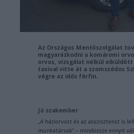
Az Országos Mentőszolgálat tová
magyarázkodni a komáromi orvos
orvos, vizsgálat nélkül elküldöt
taxival vitte át a szomszédos S
végre az idős férfin.
Jó szakember
„A háziorvost és az asszisztenst is 
munkatársak” – mindössze ennyit vál