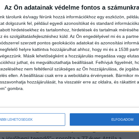
Az Ön adatainak védelme fontos a számunkr
nk tárolunk és/vagy férünk hozzá információkhoz egy eszközön, példáu
. november 1-jén lett rosszul. Lánya kísérte el a
t dolgozunk fel, például egyedi azonosítókat és standard információk
abott hirdetésekhez és tartalomhoz, hirdetések és tartalmak méréséhe
en görcsölt a hasa, ami puffadt is, ráadásul az
és szolgáltatásfejlesztéshez küld.
Az Ön engedélyével mi és a partne
unk az ügyeletet ellátó doktornőhöz, aki szőlőt
dszerrel szerzett pontos geolokációs adatokat és azonosítási informác
megfelelő helyre kattintva hozzájárulhat ahhoz, hogy mi és a 1538 partne
ott abba a székébe leülve sem, vártuk, hogy
 végezzünk. Másik lehetőségként a hozzájárulás megadása vagy elutasí
em történt meg. Csak annyit vetett oda neki, hogy
iókhoz juthat, és megváltoztathatja beállításait.
Felhívjuk figyelmét, 
ezeléséhez nem feltétlenül szükséges az Ön hozzájárulása, de jogában 
en” – idézte fel korábban a történetet a férfi lánya,
zelés ellen. A beállításai csak erre a weboldalra érvényesek. Bármikor m
isszavonhatja hozzájárulását, ha visszatér erre az oldalra, és rákattint a
lem" gombra.
 a tatabányai kórház sürgősségi osztályára, nem
ÁBBI LEHETŐSÉGEK
ELFOGADOM
lletve nem rögzítették, milyen vizsgálatokat
a jövőbeni teendő”– sorolta a 77 éves Attila a