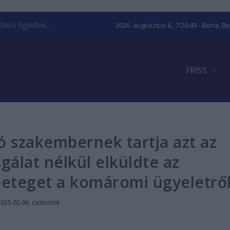
kra figyeltek...
2026. augusztus 6., 7:20:49
- Berta, B
FRISS
ó szakembernek tartja azt az
sgálat nélkül elküldte az
beteget a komáromi ügyeletrő
025.02.06. csütörtök