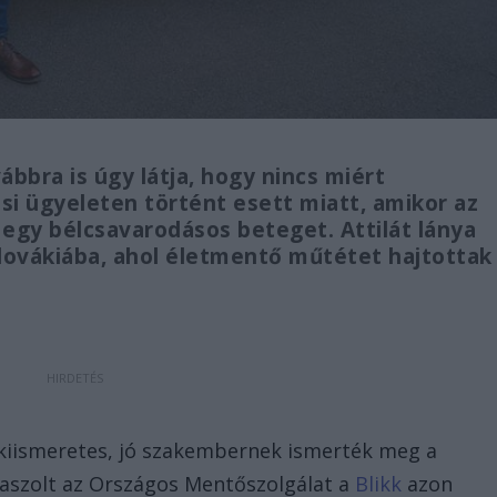
bbra is úgy látja, hogy nincs miért
i ügyeleten történt esett miatt, amikor az
t egy bélcsavarodásos beteget. Attilát lánya
zlovákiába, ahol életmentő műtétet hajtottak
lelkiismeretes, jó szakembernek ismerték meg a
aszolt az Országos Mentőszolgálat a
Blikk
azon