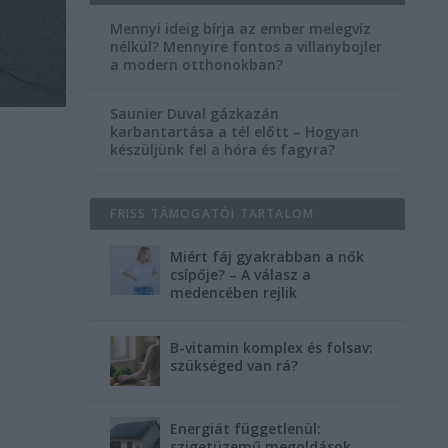
Mennyi ideig bírja az ember melegvíz
nélkül? Mennyire fontos a villanybojler
a modern otthonokban?
Saunier Duval gázkazán
karbantartása a tél előtt – Hogyan
készüljünk fel a hóra és fagyra?
FRISS TÁMOGATÓI TARTALOM
Miért fáj gyakrabban a nők
csípője? – A válasz a
medencében rejlik
B-vitamin komplex és folsav:
szükséged van rá?
Energiát függetlenül:
szigetüzemű megoldások