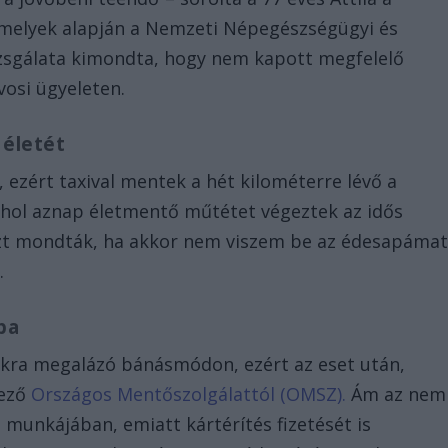
amelyek alapján a Nemzeti Népegészségügyi és
zsgálata kimondta, hogy nem kapott megfelelő
vosi ügyeleten.
 életét
 ezért taxival mentek a hét kilométerre lévő a
hol aznap életmentő műtétet végeztek az idős
 azt mondták, ha akkor nem viszem be az édesapámat
.
ba
ukra megalázó bánásmódon, ezért az eset után,
vező
Országos Mentőszolgálattól (OMSZ).
Ám az nem
s munkájában, emiatt kártérítés fizetését is