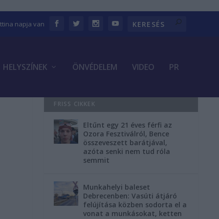
ettina napja van
HELYSZÍNEK
ÖNVÉDELEM
VIDEO
PR
FRISS CIKKEK
Eltűnt egy 21 éves férfi az
Ozora Fesztiválról, Bence
összeveszett barátjával,
azóta senki nem tud róla
semmit
l
Munkahelyi baleset
Debrecenben: Vasúti átjáró
felújítása közben sodorta el a
vonat a munkásokat, ketten