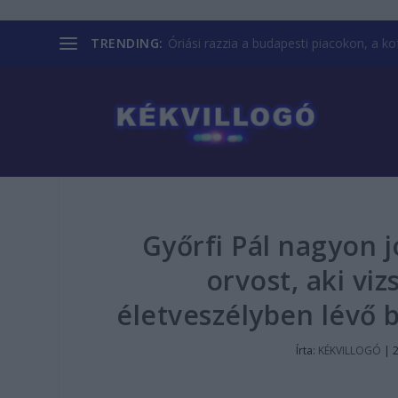
TRENDING:
Óriási razzia a budapesti piacokon, a kofá
Győrfi Pál nagyon j
orvost, aki viz
életveszélyben lévő 
Írta:
KÉKVILLOGÓ
|
2