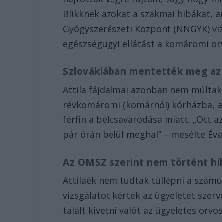
Blikknek azokat a szakmai hibákat, 
Gyógyszerészeti Központ (NNGYK) vi
egészségügyi ellátást a komáromi or
Szlovákiában mentették meg az
Attila fájdalmai azonban nem múltak,
révkomáromi (komárnói) kórházba, a
férfin a bélcsavarodása miatt. „Ott
pár órán belül meghal” – mesélte Éva
Az OMSZ szerint nem történt hi
Attiláék nem tudtak túllépni a szám
vizsgálatot kértek az ügyeletet szer
talált kivetni valót az ügyeletes orvo