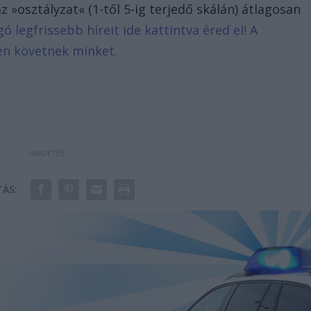
az »osztályzat« (1-től 5-ig terjedő skálán) átlagosan
gó legfrissebb híreit ide kattintva éred el! A
en követnek minket.
ÁS: