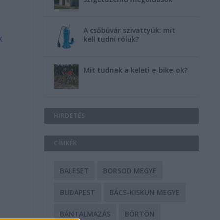
A csőbúvár szivattyúk: mit
k
kell tudni róluk?
Mit tudnak a keleti e-bike-ok?
HIRDETÉS
CÍMKÉK
BALESET
BORSOD MEGYE
BUDAPEST
BÁCS-KISKUN MEGYE
BÁNTALMAZÁS
BÖRTÖN