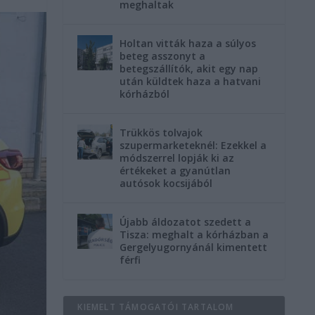
meghaltak
Holtan vitták haza a súlyos
beteg asszonyt a
betegszállítók, akit egy nap
után küldtek haza a hatvani
kórházból
Trükkös tolvajok
szupermarketeknél: Ezekkel a
módszerrel lopják ki az
értékeket a gyanútlan
autósok kocsijából
Újabb áldozatot szedett a
Tisza: meghalt a kórházban a
Gergelyugornyánál kimentett
férfi
KIEMELT TÁMOGATÓI TARTALOM