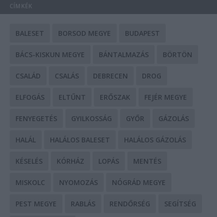
CÍMKÉK
BALESET
BORSOD MEGYE
BUDAPEST
BÁCS-KISKUN MEGYE
BÁNTALMAZÁS
BÖRTÖN
CSALÁD
CSALÁS
DEBRECEN
DROG
ELFOGÁS
ELTŰNT
ERŐSZAK
FEJÉR MEGYE
FENYEGETÉS
GYILKOSSÁG
GYŐR
GÁZOLÁS
HALÁL
HALÁLOS BALESET
HALÁLOS GÁZOLÁS
KÉSELÉS
KÓRHÁZ
LOPÁS
MENTÉS
MISKOLC
NYOMOZÁS
NÓGRÁD MEGYE
PEST MEGYE
RABLÁS
RENDŐRSÉG
SEGÍTSÉG