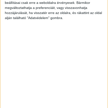
beállításai csak erre a weboldalra érvényesek. Bármikor
megváltoztathatja a preferenciáit, vagy visszavonhatja
hozzájárulását, ha visszatér erre az oldalra, és rákattint az oldal
alján található "Adatvédelem" gombra.
Személyi sérülés nem történt
A családi házból sikerült mindenkinek épségben
kimenekülnie. Egy pár lakott ott egy kilenc
hónapos kisgyermekkel. A hírek szerint
egyiküknek sem esett baja.