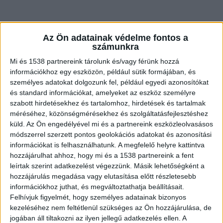
Az Ön adatainak védelme fontos a
számunkra
A tető 70%-a égett
Mi és 1538 partnereink tárolunk és/vagy férünk hozzá
Vecsésen a Bem utcában gyulladt ki egy családi
információkhoz egy eszközön, például sütik formájában, és
ház tetőszerkezete. A fővárosi hivatásos tűzoltók
személyes adatokat dolgozunk fel, például egyedi azonosítókat
és standard információkat, amelyeket az eszköz személyre
nagy erőkkel vonultak a helyszínre. A tűz
szabott hirdetésekhez és tartalomhoz, hirdetések és tartalmak
továbbterjedését meg tudták fékezni a
méréséhez, közönségmérésekhez és szolgáltatásfejlesztéshez
küld.
Az Ön engedélyével mi és a partnereink eszközleolvasásos
lánglovagok.
A Kékvillogó.hu legfrissebb híreit
módszerrel szerzett pontos geolokációs adatokat és azonosítási
ide kattintva éred el.
információkat is felhasználhatunk. A megfelelő helyre kattintva
hozzájárulhat ahhoz, hogy mi és a 1538 partnereink a fent
leírtak szerint adatkezelést végezzünk. Másik lehetőségként a
hozzájárulás megadása vagy elutasítása előtt részletesebb
információkhoz juthat, és megváltoztathatja beállításait.
Felhívjuk figyelmét, hogy személyes adatainak bizonyos
kezeléséhez nem feltétlenül szükséges az Ön hozzájárulása, de
jogában áll tiltakozni az ilyen jellegű adatkezelés ellen. A