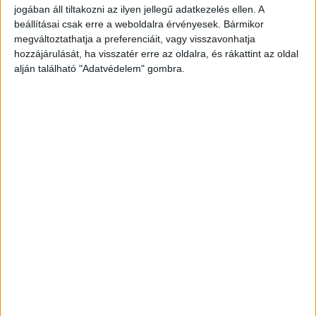
jogában áll tiltakozni az ilyen jellegű adatkezelés ellen. A
beállításai csak erre a weboldalra érvényesek. Bármikor
megváltoztathatja a preferenciáit, vagy visszavonhatja
hozzájárulását, ha visszatér erre az oldalra, és rákattint az oldal
alján található "Adatvédelem" gombra.
Két ember meghalt
A mentők a helyszínen egy 20 év körüli férfi
halálának tényét állapították meg, míg egy 20 év
körüli férfi a baleset következtében olyan súlyos