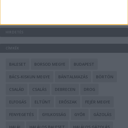
Mit tudnak a keleti e-bike-ok?
HIRDETÉS
CÍMKÉK
BALESET
BORSOD MEGYE
BUDAPEST
BÁCS-KISKUN MEGYE
BÁNTALMAZÁS
BÖRTÖN
CSALÁD
CSALÁS
DEBRECEN
DROG
ELFOGÁS
ELTŰNT
ERŐSZAK
FEJÉR MEGYE
FENYEGETÉS
GYILKOSSÁG
GYŐR
GÁZOLÁS
HALÁL
HALÁLOS BALESET
HALÁLOS GÁZOLÁS