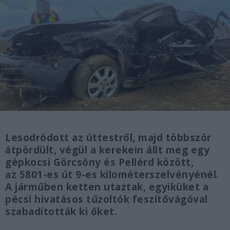
Lesodródott az úttestről, majd többször
átpördült, végül a kerekein állt meg egy
gépkocsi Görcsöny és Pellérd között,
az 5801-es út 9-es kilométerszelvényénél.
A járműben ketten utaztak, egyiküket a
pécsi hivatásos tűzoltók feszítővágóval
szabadították ki őket.