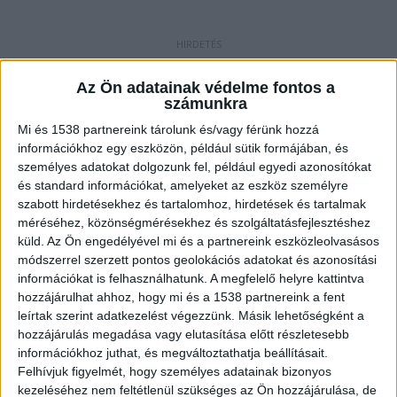
Baleset Görcsönynél
Az Ön adatainak védelme fontos a
Szörnyű baleset történt csütörtökön délután
számunkra
Görcsöny és Pellérd között, ahol eddig
Mi és 1538 partnereink tárolunk és/vagy férünk hozzá
információkhoz egy eszközön, például sütik formájában, és
tisztázatlan okokból lesodródott az útról egy
személyes adatokat dolgozunk fel, például egyedi azonosítókat
autó. A gépjármű többször átpördült, végül a
és standard információkat, amelyeket az eszköz személyre
szabott hirdetésekhez és tartalomhoz, hirdetések és tartalmak
kerekein állt meg a szántásban, az 5801-es út 9-
méréséhez, közönségmérésekhez és szolgáltatásfejlesztéshez
es kilométerszelvényénél. Sajnos minden
küld.
Az Ön engedélyével mi és a partnereink eszközleolvasásos
igyekezet ellenére sem tudták megmenteni a
módszerrel szerzett pontos geolokációs adatokat és azonosítási
információkat is felhasználhatunk. A megfelelő helyre kattintva
személygépjárműben utazókat.
A Kékvillogó
hozzájárulhat ahhoz, hogy mi és a 1538 partnereink a fent
legfrissebb híreit ide kattintva éred el! A
leírtak szerint adatkezelést végezzünk. Másik lehetőségként a
hozzájárulás megadása vagy elutasítása előtt részletesebb
Facebookon már 341 ezernél is többen követnek
információkhoz juthat, és megváltoztathatja beállításait.
minket.
Felhívjuk figyelmét, hogy személyes adatainak bizonyos
kezeléséhez nem feltétlenül szükséges az Ön hozzájárulása, de