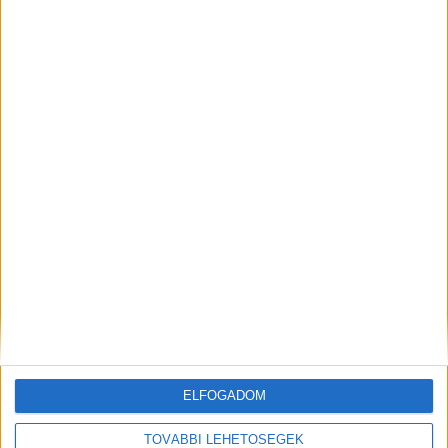
ELFOGADOM
Az eltűnt férfi
TOVÁBBI LEHETŐSÉGEK