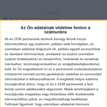
78 éves bácsit keresnek
Az Ön adatainak védelme fontos a
A bejegyzés szerint most lesz öt hete, hogy Pest
számunkra
vármegyében, a monori járásban, Csévharasztról,
Mi és 1538 partnereink tárolunk és/vagy férünk hozzá
az otthona közeli erdős részről eltűnt egy 78
információkhoz egy eszközön, például sütik formájában, és
személyes adatokat dolgozunk fel, például egyedi azonosítókat
éves bácsi, Bartuszek József.
A Kékvillogó.hu
és standard információkat, amelyeket az eszköz személyre
legfrissebb híreit ide kattintva éred el!
szabott hirdetésekhez és tartalomhoz, hirdetések és tartalmak
méréséhez, közönségmérésekhez és szolgáltatásfejlesztéshez
küld.
Az Ön engedélyével mi és a partnereink eszközleolvasásos
módszerrel szerzett pontos geolokációs adatokat és azonosítási
információkat is felhasználhatunk. A megfelelő helyre kattintva
hozzájárulhat ahhoz, hogy mi és a 1538 partnereink a fent
leírtak szerint adatkezelést végezzünk. Másik lehetőségként a
hozzájárulás megadása vagy elutasítása előtt részletesebb
információkhoz juthat, és megváltoztathatja beállításait.
Felhívjuk figyelmét, hogy személyes adatainak bizonyos