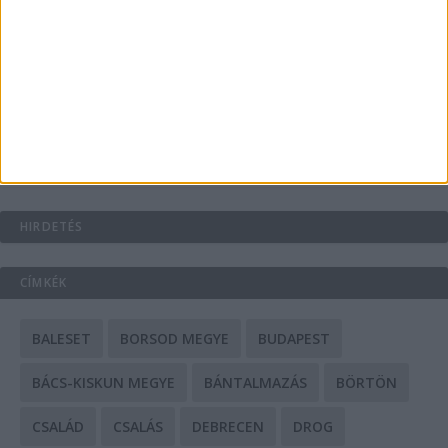
A csőbúvár szivattyúk: mit kell tudni róluk?
Mit tudnak a keleti e-bike-ok?
HIRDETÉS
CÍMKÉK
BALESET
BORSOD MEGYE
BUDAPEST
BÁCS-KISKUN MEGYE
BÁNTALMAZÁS
BÖRTÖN
CSALÁD
CSALÁS
DEBRECEN
DROG