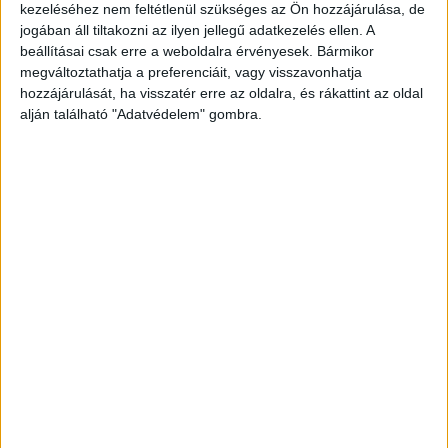
kezeléséhez nem feltétlenül szükséges az Ön hozzájárulása, de
jogában áll tiltakozni az ilyen jellegű adatkezelés ellen. A
beállításai csak erre a weboldalra érvényesek. Bármikor
megváltoztathatja a preferenciáit, vagy visszavonhatja
hozzájárulását, ha visszatér erre az oldalra, és rákattint az oldal
alján található "Adatvédelem" gombra.
Eddig nem találták meg
Sajnos a rendőrség és kereső csapatok korábbi
nagy erejű keresése ellenére sem sikerült
megállapítani tartózkodási helyét.
Kutyákkal is keresték
Az esetbe nem beletörődve, március 15-én kis