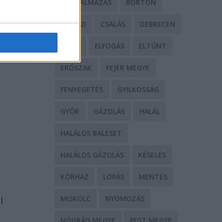
BÁNTALMAZÁS
BÖRTÖN
CSALÁD
CSALÁS
DEBRECEN
DROG
ELFOGÁS
ELTŰNT
ERŐSZAK
FEJÉR MEGYE
FENYEGETÉS
GYILKOSSÁG
GYŐR
GÁZOLÁS
HALÁL
HALÁLOS BALESET
HALÁLOS GÁZOLÁS
KÉSELÉS
KÓRHÁZ
LOPÁS
MENTÉS
MISKOLC
NYOMOZÁS
l
NÓGRÁD MEGYE
PEST MEGYE