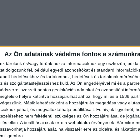
Az Ön adatainak védelme fontos a számunkr
nk tárolunk és/vagy férünk hozzá információkhoz egy eszközön, példáu
t dolgozunk fel, például egyedi azonosítókat és standard információk
abott hirdetésekhez és tartalomhoz, hirdetések és tartalmak méréséhe
és szolgáltatásfejlesztéshez küld.
Az Ön engedélyével mi és a partne
dszerrel szerzett pontos geolokációs adatokat és azonosítási informác
megfelelő helyre kattintva hozzájárulhat ahhoz, hogy mi és a 1538 partne
 végezzünk. Másik lehetőségként a hozzájárulás megadása vagy elutasí
iókhoz juthat, és megváltoztathatja beállításait.
Felhívjuk figyelmét, 
 kórházba
ezeléséhez nem feltétlenül szükséges az Ön hozzájárulása, de jogában 
letveszélyes állapotba került 53 éves asszonyt, a
zelés ellen. A beállításai csak erre a weboldalra érvényesek. Bármikor m
isszavonhatja hozzájárulását, ha visszatér erre az oldalra, és rákattint a
 a Csongrád-Csanád Vármegyei Rendőr-főkapitányságr
lem" gombra.