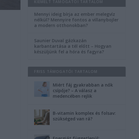
KIEMELT TÁMOGATÓI TARTALOM
Mennyi ideig bírja az ember melegvíz
nélkül? Mennyire fontos a villanybojler
a modern otthonokban?
Saunier Duval gázkazán
karbantartása a tél előtt – Hogyan
készüljünk fel a hóra és fagyra?
FRISS TÁMOGATÓI TARTALOM
Miért fáj gyakrabban a nők
csípője? – A válasz a
medencében rejlik
B-vitamin komplex és folsav:
szükséged van rá?
Energiát függetlenül: