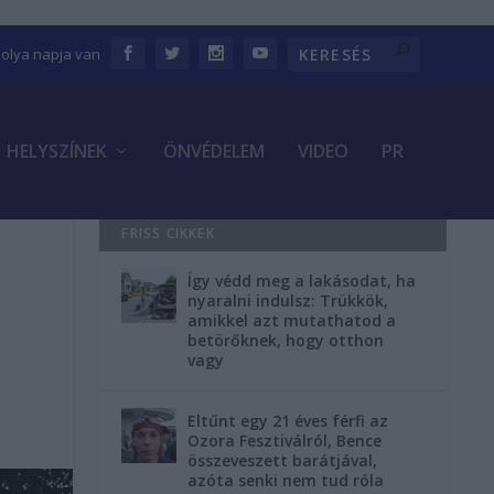
bolya napja van
HELYSZÍNEK
ÖNVÉDELEM
VIDEO
PR
FRISS CIKKEK
Így védd meg a lakásodat, ha
nyaralni indulsz: Trükkök,
amikkel azt mutathatod a
betörőknek, hogy otthon
vagy
Eltűnt egy 21 éves férfi az
Ozora Fesztiválról, Bence
összeveszett barátjával,
azóta senki nem tud róla