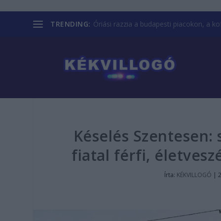
TRENDING:
Óriási razzia a budapesti piacokon, a kofá
Késelés Szentesen: 
fiatal férfi, életve
Írta:
KÉKVILLOGÓ
|
2