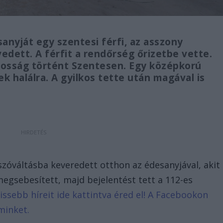
nyját egy szentesi férfi, az asszony
edett. A férfit a rendőrség őrizetbe vette.
lkosság történt Szentesen. Egy középkorú
ek halálra. A gyilkos tette után magával is
szóváltásba keveredett otthon az édesanyjával, akit
megsebesített, majd bejelentést tett a 112-es
rissebb híreit ide kattintva éred el! A Facebookon
minket.