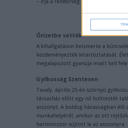
– írja a rendőrség.
TOV
Őrizetbe vették
A kihallgatáson beismerte a bűncsel
kezdeményezték letartóztatását. Élet
megalapozott gyanúja miatt kell felel
Gyilkosság Szentesen
Tavaly, április 25-én szörnyű gyilkos
társasház előtt egy nő holttestét tal
asszonyt. A boldog házasságban élő 
munkahelyéről, amikor az ott rejtőzk
harmincszor sújtott le az asszonyra.