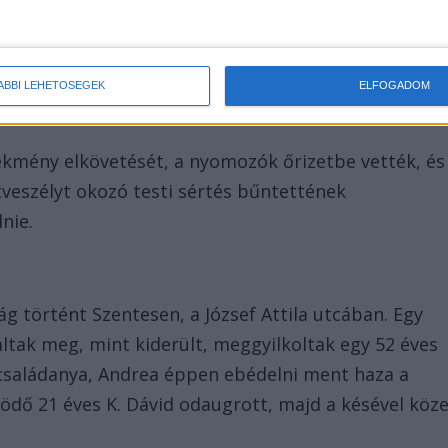
ÁBBI LEHETŐSÉGEK
ELFOGADOM
ekmény elkövetését, a nyomozók őrizetbe vették, és
veszélyt okozó testi sértés bűntettének
nie.
ság történt Szentesen, a József Attila utcában. Egy
áltak meg, mint kiderült, meggyilkoltak egy 52 éves
családanya, Andrea éppen ebédelni ment haza a
ödő 21 éves K. Dávid odaugrott, majd a késével köze