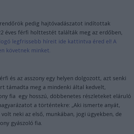
a rendőrök pedig hajtóvadászatot indítottak
 éves férfi holttestét találták meg az erdőben,
logó legfrissebb híreit ide kattintva éred el! A
en követnek minket.
férfi és az asszony egy helyen dolgozott, azt senki
t támadta meg a mindenki által kedvelt,
zony fia egy hosszú, döbbenetes részleteket eláruló
gyarázatot a történtekre: „Aki ismerte anyát,
 volt neki az első, munkában, jogi ügyekben, de
ony gyászoló fia.