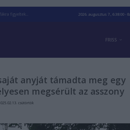
kra figyeltek...
2026. augusztus 7., 6:38:00
- I
FRISS
saját anyját támadta meg egy
szélyesen megsérült az asszony
025.02.13. csütörtök