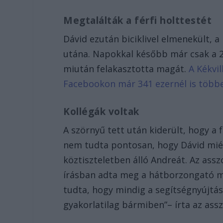
Megtalálták a férfi holttestét
Dávid ezután biciklivel elmenekült, 
utána. Napokkal később már csak a 22
miután felakasztotta magát.
A Kékvil
Facebookon már 341 ezernél is több
Kollégák voltak
A szörnyű tett után kiderült, hogy a 
nem tudta pontosan, hogy Dávid miér
köztiszteletben álló Andreát. Az ass
írásban adta meg a hátborzongató ma
tudta, hogy mindig a segítségnyújtás
gyakorlatilag bármiben”– írta az assz