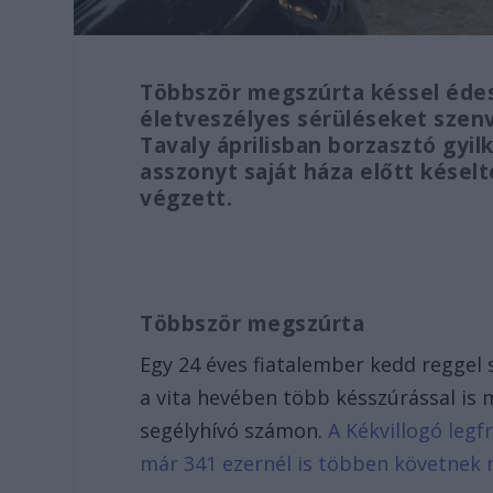
Többször megszúrta késsel édesa
életveszélyes sérüléseket szenv
Tavaly áprilisban borzasztó gyi
asszonyt saját háza előtt késelt
végzett.
Többször megszúrta
Egy 24 éves fiatalember kedd reggel 
a vita hevében több késszúrással is 
segélyhívó számon.
A Kékvillogó legf
már 341 ezernél is többen követnek 