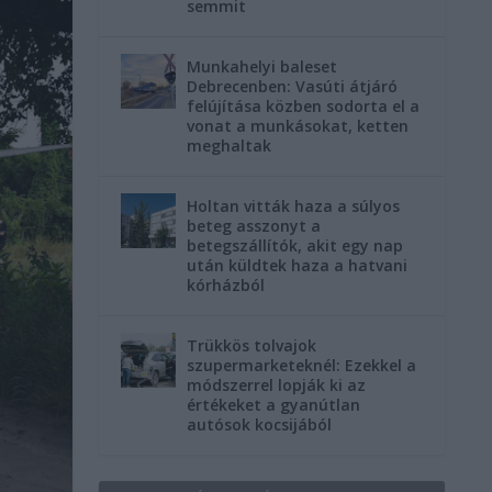
semmit
Munkahelyi baleset
Debrecenben: Vasúti átjáró
felújítása közben sodorta el a
vonat a munkásokat, ketten
meghaltak
Holtan vitták haza a súlyos
beteg asszonyt a
betegszállítók, akit egy nap
után küldtek haza a hatvani
kórházból
Trükkös tolvajok
szupermarketeknél: Ezekkel a
módszerrel lopják ki az
értékeket a gyanútlan
autósok kocsijából