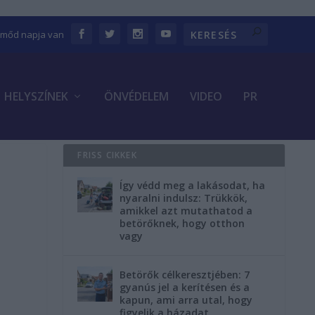
Emőd napja van
HELYSZÍNEK
ÖNVÉDELEM
VIDEO
PR
FRISS CIKKEK
Így védd meg a lakásodat, ha
nyaralni indulsz: Trükkök,
amikkel azt mutathatod a
betörőknek, hogy otthon
vagy
Betörők célkeresztjében: 7
gyanús jel a kerítésen és a
kapun, ami arra utal, hogy
figyelik a házadat