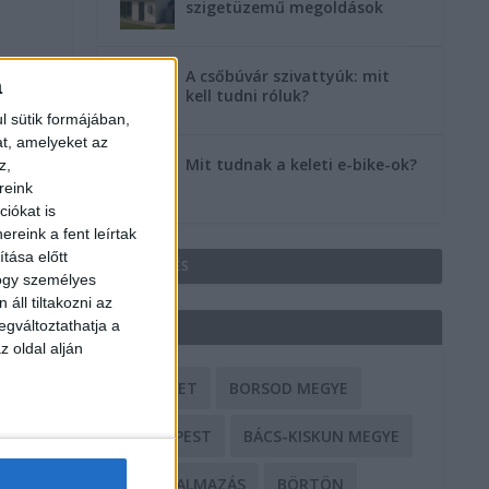
szigetüzemű megoldások
A csőbúvár szivattyúk: mit
a
kell tudni róluk?
l sütik formájában,
at, amelyeket az
Mit tudnak a keleti e-bike-ok?
z,
reink
iókat is
reink a fent leírtak
tása előtt
HIRDETÉS
hogy személyes
áll tiltakozni az
egváltoztathatja a
CÍMKÉK
z oldal alján
BALESET
BORSOD MEGYE
BUDAPEST
BÁCS-KISKUN MEGYE
BÁNTALMAZÁS
BÖRTÖN