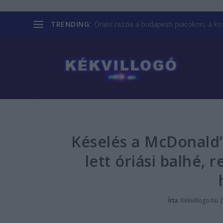
TRENDING:
Óriási razzia a budapesti piacokon, a kofá
Késelés a McDonald’
lett óriási balhé,
Írta:
Kékvillogo.hu