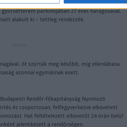
erekedés nem spontán alakult ki. Az egyik későbbi
a gyorsétterem parkolójában 27 éves haragosával,
att alakult ki – tettleg rendezzék.
 magával, őt szúrták meg később, míg ellenlábasa
rsaság azonnal egymásnak esett.
A Budapesti Rendőr-főkapitányság Nyomozó
értés és csoportosan, felfegyverkezve elkövetett
omozást. Hat feltételezett elkövetőt 24 órán belül
önként jelentkezett a rendőrségen.