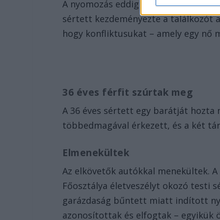
A nyomozás eddigi adatai szerint a v
sértett kezdeményezte a találkozót 
hogy konfliktusukat – amely egy nő mi
36 éves férfit szúrtak meg
A 36 éves sértett egy barátját hozta
többedmagával érkezett, és a két tá
Elmenekültek
Az elkövetők autókkal menekültek. 
Főosztálya életveszélyt okozó testi s
garázdaság bűntett miatt indított ny
azonosítottak és elfogtak – egyikük 