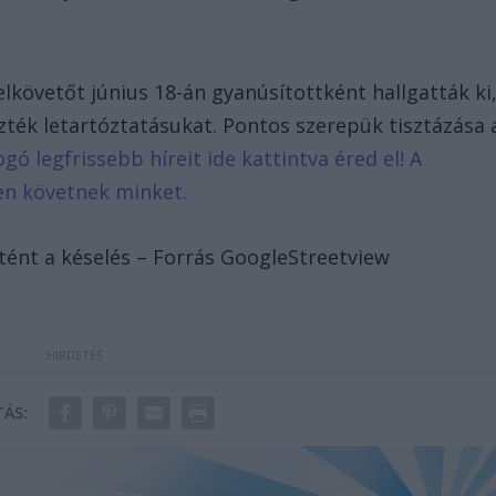
lkövetőt június 18-án gyanúsítottként hallgatták ki
ték letartóztatásukat. Pontos szerepük tisztázása 
ogó legfrissebb híreit ide kattintva éred el! A
en követnek minket.
tént a késelés – Forrás GoogleStreetview
ÁS: