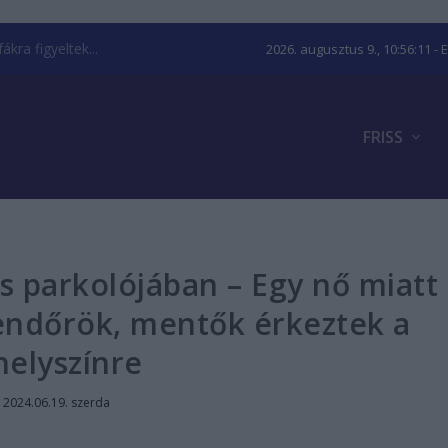
kra figyeltek...
2026. augusztus 9., 10:56:11
- 
FRISS
s parkolójában – Egy nő miatt
 rendőrök, mentők érkeztek a
helyszínre
|
2024.06.19. szerda