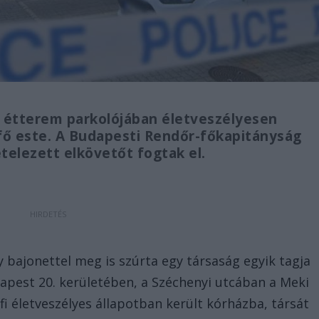
s étterem parkolójában életveszélyesen
fő este. A Budapesti Rendőr-főkapitányság
telezett elkövetőt fogtak el.
bajonettel meg is szúrta egy társaság egyik tagja
dapest 20. kerületében, a Széchenyi utcában a Meki
fi életveszélyes állapotban került kórházba, társát