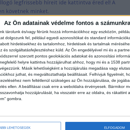
llogó legfrissebb híreit ide kattintva éred el! A
en követnek minket.
Az Ön adatainak védelme fontos a számunkr
nk tárolunk és/vagy férünk hozzá információkhoz egy eszközön, példáu
t dolgozunk fel, például egyedi azonosítókat és standard információk
abott hirdetésekhez és tartalomhoz, hirdetések és tartalmak méréséhe
és szolgáltatásfejlesztéshez küld.
Az Ön engedélyével mi és a partne
dszerrel szerzett pontos geolokációs adatokat és azonosítási informác
megfelelő helyre kattintva hozzájárulhat ahhoz, hogy mi és a 1538 partne
 végezzünk. Másik lehetőségként a hozzájárulás megadása vagy elutasí
iókhoz juthat, és megváltoztathatja beállításait.
Felhívjuk figyelmét, 
ezeléséhez nem feltétlenül szükséges az Ön hozzájárulása, de jogában 
zelés ellen. A beállításai csak erre a weboldalra érvényesek. Bármikor m
isszavonhatja hozzájárulását, ha visszatér erre az oldalra, és rákattint a
lem" gombra.
ÁBBI LEHETŐSÉGEK
ELFOGADOM