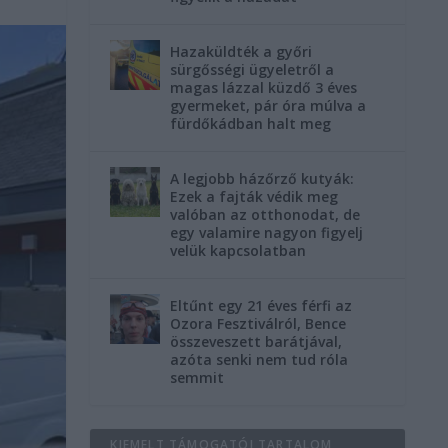
Hazaküldték a győri
sürgősségi ügyeletről a
magas lázzal küzdő 3 éves
gyermeket, pár óra múlva a
fürdőkádban halt meg
A legjobb házőrző kutyák:
Ezek a fajták védik meg
valóban az otthonodat, de
egy valamire nagyon figyelj
velük kapcsolatban
Eltűnt egy 21 éves férfi az
Ozora Fesztiválról, Bence
összeveszett barátjával,
azóta senki nem tud róla
semmit
KIEMELT TÁMOGATÓI TARTALOM