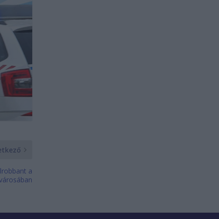
etkező
elrobbant a
lvárosában