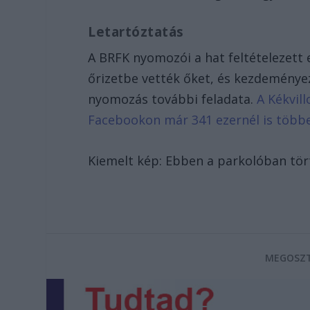
Letartóztatás
A BRFK nyomozói a hat feltételezett e
őrizetbe vették őket, és kezdeményez
nyomozás további feladata.
A Kékvill
Facebookon már 341 ezernél is több
Kiemelt kép: Ebben a parkolóban tör
MEGOSZT