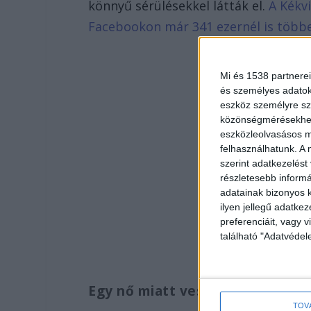
könnyű sérülésekkel látták el.
A Kékvi
Facebookon már 341 ezernél is több
Mi és 1538 partnerei
és személyes adatoka
eszköz személyre sz
közönségmérésekhez 
eszközleolvasásos mó
felhasználhatunk. A 
szerint adatkezelést
részletesebb informác
adatainak bizonyos k
ilyen jellegű adatke
preferenciáit, vagy v
található "Adatvéde
Egy nő miatt vesztek össze
TOV