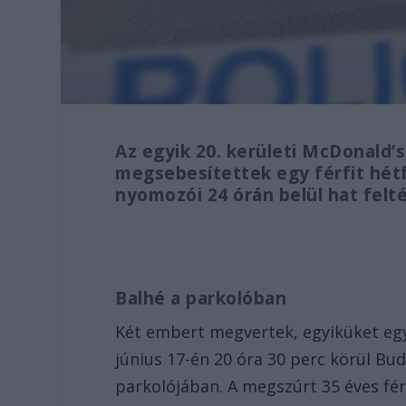
Az egyik 20. kerületi McDonald’
megsebesítettek egy férfit hét
nyomozói 24 órán belül hat felté
Balhé a parkolóban
Két embert megvertek, egyiküket egy 
június 17-én 20 óra 30 perc körül Bu
parkolójában. A megszúrt 35 éves fér