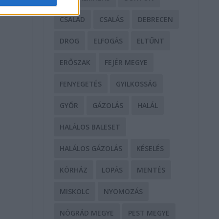
CSALÁD
CSALÁS
DEBRECEN
DROG
ELFOGÁS
ELTŰNT
ERŐSZAK
FEJÉR MEGYE
FENYEGETÉS
GYILKOSSÁG
GYŐR
GÁZOLÁS
HALÁL
HALÁLOS BALESET
HALÁLOS GÁZOLÁS
KÉSELÉS
KÓRHÁZ
LOPÁS
MENTÉS
MISKOLC
NYOMOZÁS
NÓGRÁD MEGYE
PEST MEGYE