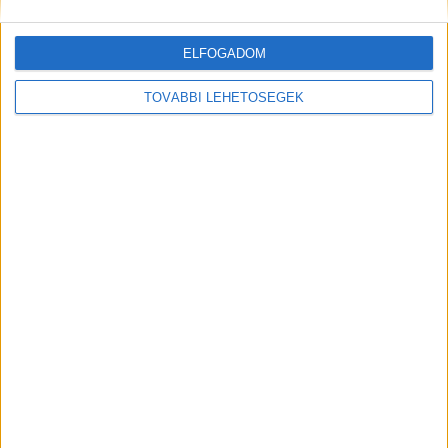
ELFOGADOM
TOVÁBBI LEHETŐSÉGEK
MEGOSZTÁS:
Előző
Következő