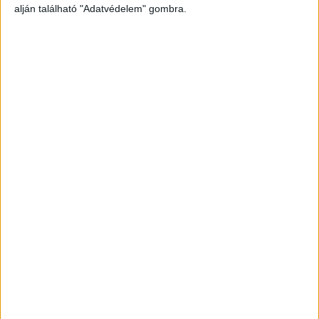
az étteremben.
A Kékvillogó legfrissebb híreit ide
alján található "Adatvédelem" gombra.
kattintva éred el! A Facebookon már 341 ezernél
is többen követnek minket.
Szennyezett konyhai eszközök