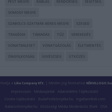
PEST MEGYE
RABLÁS
RENDŐRSÉG
SEGÍTSÉG
SOMOGY MEGYE
SZABOLCS-SZATMÁR-BEREG MEGYE
SZEGED
TRAGÉDIA
TÁMADÁS
TŰZ
VEREKEDÉS
VONATBALESET
VONATGÁZOLÁS
ÉLETMENTÉS
ÖNGYILKOSSÁG
ÜGYÉSZSÉG
ÜTKÖZÉS
Kiadja a
| Minden jog fenntartva!
Like Company Kft.
KÉKVILLOGO.hu
Impresszum
Médiaajánlat
Adatvédelmi Tájékoztató
Cookie tájékoztató
BudaPestkörnyéke.hu
IngatlanHírek.com
BalatonKörnyéke.hu
Közösségi Média Moderációs Elvek
DSA