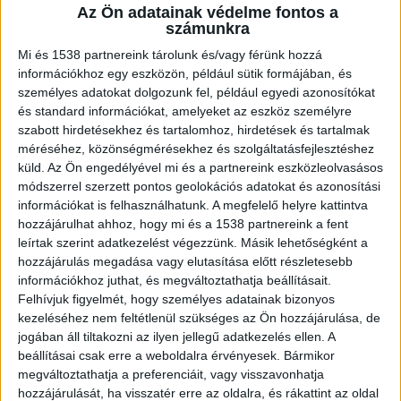
jogsértések miatt az egység
Az Ön adatainak védelme fontos a
tevékenységét azonnali hatállyal
számunkra
felfüggesztették.
Mi és 1538 partnereink tárolunk és/vagy férünk hozzá
információkhoz egy eszközön, például sütik formájában, és
személyes adatokat dolgozunk fel, például egyedi azonosítókat
és standard információkat, amelyeket az eszköz személyre
szabott hirdetésekhez és tartalomhoz, hirdetések és tartalmak
méréséhez, közönségmérésekhez és szolgáltatásfejlesztéshez
Rágcsálók nyomai
küld.
Az Ön engedélyével mi és a partnereink eszközleolvasásos
A Nagyerdő Projekt Kft. által üzemeltetett
Pálma
módszerrel szerzett pontos geolokációs adatokat és azonosítási
információkat is felhasználhatunk. A megfelelő helyre kattintva
étterem
esetét ismertetve a Nébih közölte: több
hozzájárulhat ahhoz, hogy mi és a 1538 partnereink a fent
helyiségben, egyebek mellett az élelmiszerek
leírtak szerint adatkezelést végezzünk. Másik lehetőségként a
hozzájárulás megadása vagy elutasítása előtt részletesebb
tárolására használt raktárakban rágcsálók és
információkhoz juthat, és megváltoztathatja beállításait.
rovarok jelenlétére utaló nyomokat találtak. Nem
Felhívjuk figyelmét, hogy személyes adatainak bizonyos
mindenhol működtek megfelelően a kézmosók,
kezeléséhez nem feltétlenül szükséges az Ön hozzájárulása, de
jogában áll tiltakozni az ilyen jellegű adatkezelés ellen. A
valamint kézfertőtlenítő szer és a jogszabályban
beállításai csak erre a weboldalra érvényesek. Bármikor
előírt fertőtlenítő hatású mosogatószer sem volt
megváltoztathatja a preferenciáit, vagy visszavonhatja
hozzájárulását, ha visszatér erre az oldalra, és rákattint az oldal