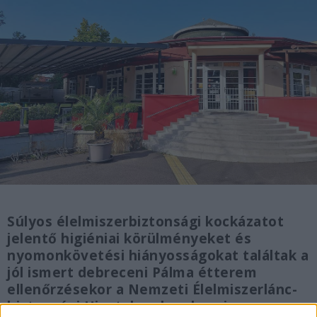
Súlyos élelmiszerbiztonsági kockázatot
jelentő higiéniai körülményeket és
nyomonkövetési hiányosságokat találtak a
jól ismert debreceni Pálma étterem
ellenőrzésekor a Nemzeti Élelmiszerlánc-
biztonsági Hivatal szakemberei, a