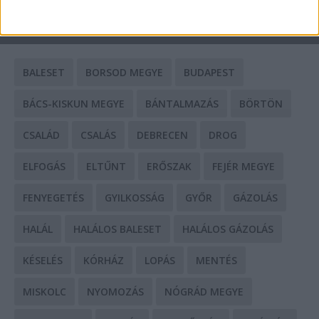
CÍMKÉK
BALESET
BORSOD MEGYE
BUDAPEST
BÁCS-KISKUN MEGYE
BÁNTALMAZÁS
BÖRTÖN
CSALÁD
CSALÁS
DEBRECEN
DROG
ELFOGÁS
ELTŰNT
ERŐSZAK
FEJÉR MEGYE
FENYEGETÉS
GYILKOSSÁG
GYŐR
GÁZOLÁS
HALÁL
HALÁLOS BALESET
HALÁLOS GÁZOLÁS
KÉSELÉS
KÓRHÁZ
LOPÁS
MENTÉS
MISKOLC
NYOMOZÁS
NÓGRÁD MEGYE