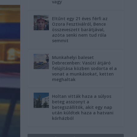
vagy
Eltűnt egy 21 éves férfi az
Ozora Fesztiválról, Bence
összeveszett barátjával,
azóta senki nem tud róla
semmit
Munkahelyi baleset
Debrecenben: Vasúti átjáró
felújítása közben sodorta el a
vonat a munkásokat, ketten
meghaltak
Holtan vitták haza a súlyos
beteg asszonyt a
betegszállítók, akit egy nap
után küldtek haza a hatvani
kórházból