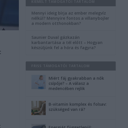
KIEMELT TÁMOGATÓI TARTALOM
Mennyi ideig bírja az ember melegvíz
nélkül? Mennyire fontos a villanybojler
a modern otthonokban?
Saunier Duval gázkazán
karbantartása a tél előtt – Hogyan
készüljünk fel a hóra és fagyra?
t
FRISS TÁMOGATÓI TARTALOM
Miért fáj gyakrabban a nők
csípője? – A válasz a
medencében rejlik
B-vitamin komplex és folsav:
szükséged van rá?
t
Energiát függetlenül: