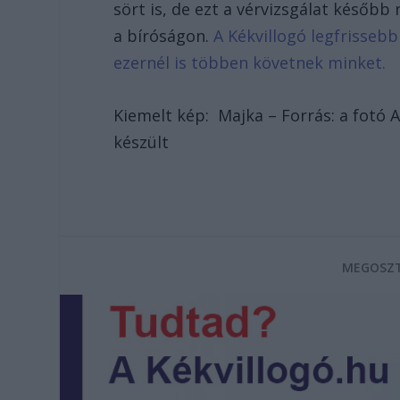
sört is, de ezt a vérvizsgálat későb
a bíróságon.
A Kékvillogó legfrissebb
ezernél is többen követnek minket.
Kiemelt kép: Majka – Forrás: a fotó 
készült
MEGOSZT