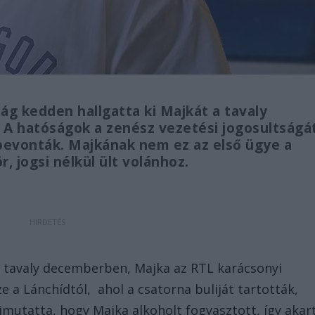
g kedden hallgatta ki Majkát a tavaly
 A hatóságok a zenész vezetési jogosultságá
 bevonták. Majkának nem ez az első ügye a
, jogsi nélkül ült volánhoz.
 tavaly decemberben, Majka az RTL karácsonyi
e a Lánchídtól, ahol a csatorna buliját tartották,
imutatta, hogy Majka alkoholt fogyasztott, így akar