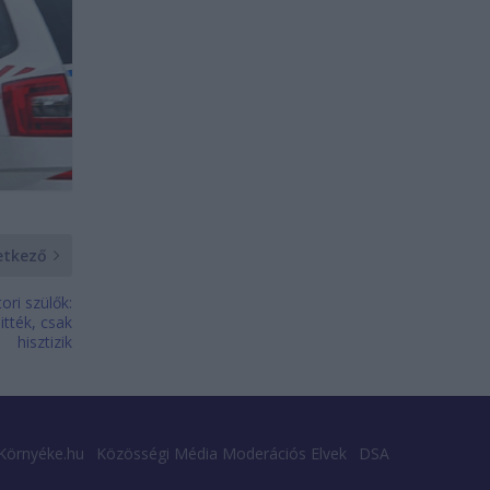
etkező
ori szülők:
tték, csak
hisztizik
Környéke.hu
Közösségi Média Moderációs Elvek
DSA