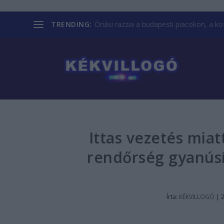
TRENDING:
Óriási razzia a budapesti piacokon, a kofá
Ittas vezetés miat
rendőrség gyanúsít
Írta:
KÉKVILLOGÓ
|
2