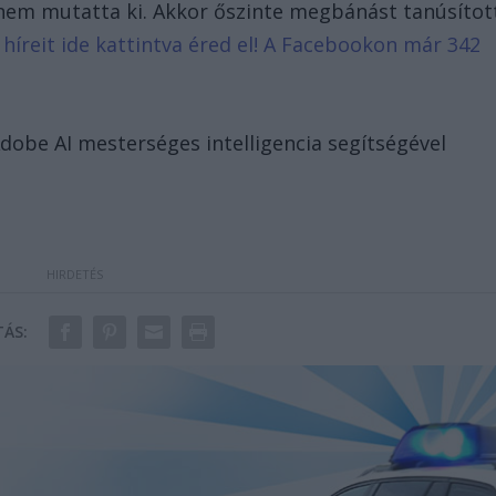
b nem mutatta ki. Akkor őszinte megbánást tanúsítot
 híreit ide kattintva éred el! A Facebookon már 342
Adobe AI mesterséges intelligencia segítségével
ÁS: