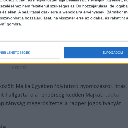
iókhoz juthat, és megváltoztathatja beállításait.
Felhívjuk figyelmét, 
héz és pörgős év végén, egy koccintás után tegnap
ezeléséhez nem feltétlenül szükséges az Ön hozzájárulása, de jogában 
zelés ellen. A beállításai csak erre a weboldalra érvényesek. Bármikor m
 Nem éreztem magam becsípve se. Inkább
isszavonhatja hozzájárulását, ha visszatér erre az oldalra, és rákattint a
án a rendőrök igazoltattak, mielőtt bármi
lem" gombra.
ajnálom, a következményeket vállalom. Sajnálom,
n a rapper.
ÁBBI LEHETŐSÉGEK
ELFOGADOM
közölt Majka ügyében folytatott nyomozásról. Ittas
nt hallgatta ki a rendőrség kedden Majkát,
tudta
apitányság megerősítette: a rapper jogosítványát
ele