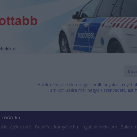
Köv
Halálra éheztették mozgássérült lányukat a nyírbát
amikor Beáta már nagyon szenvedett, azt hi
ILLOGO.hu
kie tájékoztató
BudaPestkörnyéke.hu
IngatlanHírek.com
Balaton