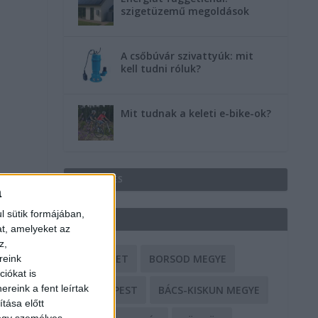
szigetüzemű megoldások
A csőbúvár szivattyúk: mit
kell tudni róluk?
Mit tudnak a keleti e-bike-ok?
HIRDETÉS
a
l sütik formájában,
CÍMKÉK
at, amelyeket az
z,
BALESET
BORSOD MEGYE
reink
iókat is
reink a fent leírtak
BUDAPEST
BÁCS-KISKUN MEGYE
tása előtt