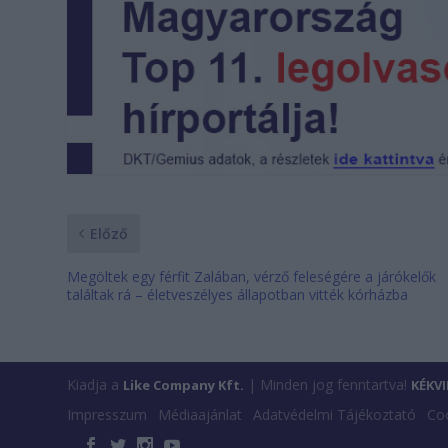
Előző
Megöltek egy férfit Zalában, vérző feleségére a járókelők
találtak rá – életveszélyes állapotban vitték kórházba
Kiadja a
| Minden jog fenntartva!
Like Company Kft.
KÉKV
Impresszum
Médiaajánlat
Adatvédelmi Tájékoztató
Coo