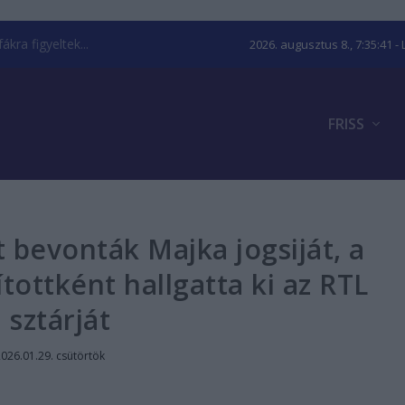
kra figyeltek...
2026. augusztus 8., 7:35:42
- 
FRISS
t bevonták Majka jogsiját, a
ottként hallgatta ki az RTL
sztárját
026.01.29. csütörtök