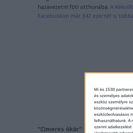
hazavezetni fóti otthonába.
A Kékvill
Facebookon már 342 ezernél is több
Mi és 1538 partnerei
és személyes adatoka
eszköz személyre sz
közönségmérésekhez 
eszközleolvasásos mó
felhasználhatunk. A 
szerint adatkezelést
“Címeres ökör”