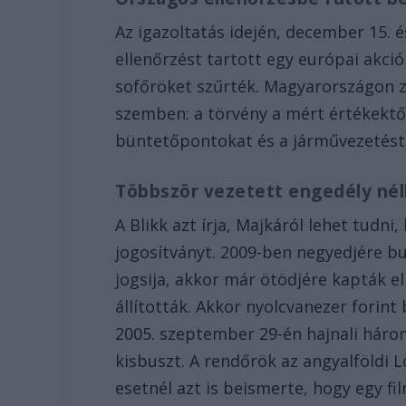
Az igazoltatás idején, december 15. 
ellenőrzést tartott egy európai akció
sofőröket szűrték. Magyarországon zé
szemben: a törvény a mért értékektő
büntetőpontokat és a járművezetéstől 
Többször vezetett engedély nél
A Blikk azt írja, Majkáról lehet tudn
jogosítványt. 2009-ben negyedjére b
jogsija, akkor már ötödjére kapták el
állították. Akkor nyolcvanezer forint
2005. szeptember 29-én hajnali háro
kisbuszt. A rendőrök az angyalföldi 
esetnél azt is beismerte, hogy egy fi