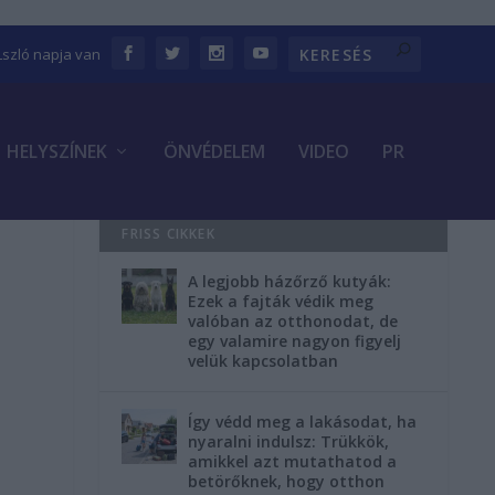
Lszló napja van
HELYSZÍNEK
ÖNVÉDELEM
VIDEO
PR
FRISS CIKKEK
A legjobb házőrző kutyák:
Ezek a fajták védik meg
valóban az otthonodat, de
egy valamire nagyon figyelj
velük kapcsolatban
Így védd meg a lakásodat, ha
nyaralni indulsz: Trükkök,
amikkel azt mutathatod a
betörőknek, hogy otthon