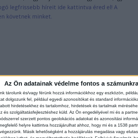
ogó legfrissebb híreit ide kattintva éred el! A
en követnek minket.
Az Ön adatainak védelme fontos a számunkr
nk tárolunk és/vagy férünk hozzá információkhoz egy eszközön, példáu
t dolgozunk fel, például egyedi azonosítókat és standard információk
abott hirdetésekhez és tartalomhoz, hirdetések és tartalmak méréséhe
és szolgáltatásfejlesztéshez küld.
Az Ön engedélyével mi és a partne
dszerrel szerzett pontos geolokációs adatokat és azonosítási informác
megfelelő helyre kattintva hozzájárulhat ahhoz, hogy mi és a 1538 partne
 végezzünk. Másik lehetőségként a hozzájárulás megadása vagy elutasí