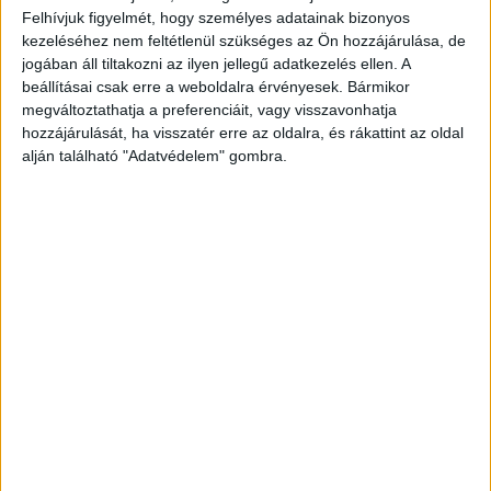
Felhívjuk figyelmét, hogy személyes adatainak bizonyos
kezeléséhez nem feltétlenül szükséges az Ön hozzájárulása, de
jogában áll tiltakozni az ilyen jellegű adatkezelés ellen. A
beállításai csak erre a weboldalra érvényesek. Bármikor
megváltoztathatja a preferenciáit, vagy visszavonhatja
hozzájárulását, ha visszatér erre az oldalra, és rákattint az oldal
alján található "Adatvédelem" gombra.
Nem tudták megmenteni
A férfit sérülései ellátása érdekében a
mentőszolgálat munkatársai kórházba
szállították, azonban a szakszerű ellátása
ellenére elhunyt. A rendőrség vizsgálja a baleset
pontos körülményeit – írja a
police.hu
.