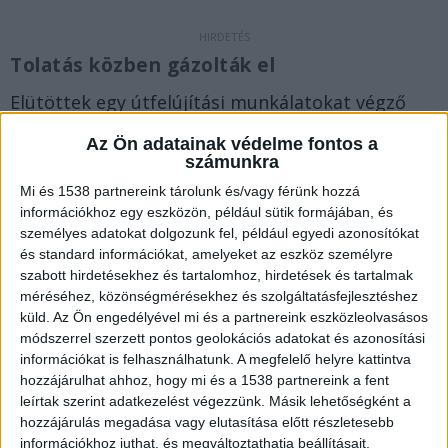
Tolatás közben gázolták el
Elütöttek egy útfelújítási munkálatokat végző
férfit Miskolc határában. Az elsődleges adatok
Az Ön adatainak védelme fontos a
szerint október 6-án, 8 óra körül az M30-as
számunkra
autópálya 6. kilométerénél – Miskolc külterületi
Mi és 1538 partnereink tárolunk és/vagy férünk hozzá
információkhoz egy eszközön, például sütik formájában, és
részén – egy forgalomtól elzárt területen
személyes adatokat dolgozunk fel, például egyedi azonosítókat
tolatást végző tehergépkocsi vezetője elütött
és standard információkat, amelyeket az eszköz személyre
szabott hirdetésekhez és tartalomhoz, hirdetések és tartalmak
egy 57 éves petneházi férfit.
A Kékvillogó.hu
méréséhez, közönségmérésekhez és szolgáltatásfejlesztéshez
legfrissebb híreit ide kattintva éred el!
küld.
Az Ön engedélyével mi és a partnereink eszközleolvasásos
módszerrel szerzett pontos geolokációs adatokat és azonosítási
információkat is felhasználhatunk. A megfelelő helyre kattintva
hozzájárulhat ahhoz, hogy mi és a 1538 partnereink a fent
leírtak szerint adatkezelést végezzünk. Másik lehetőségként a
hozzájárulás megadása vagy elutasítása előtt részletesebb
információkhoz juthat, és megváltoztathatja beállításait.