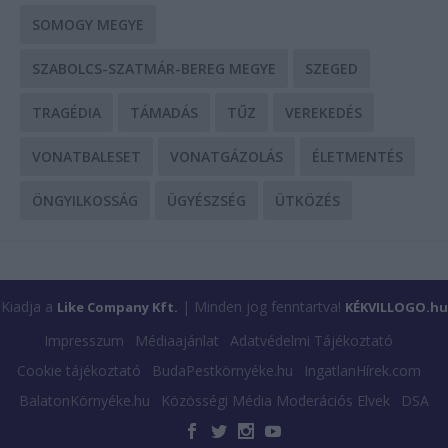
SOMOGY MEGYE
SZABOLCS-SZATMÁR-BEREG MEGYE
SZEGED
TRAGÉDIA
TÁMADÁS
TŰZ
VEREKEDÉS
VONATBALESET
VONATGÁZOLÁS
ÉLETMENTÉS
ÖNGYILKOSSÁG
ÜGYÉSZSÉG
ÜTKÖZÉS
Kiadja a
| Minden jog fenntartva!
Like Company Kft.
KÉKVILLOGO.hu
Impresszum
Médiaajánlat
Adatvédelmi Tájékoztató
Cookie tájékoztató
BudaPestkörnyéke.hu
IngatlanHírek.com
BalatonKörnyéke.hu
Közösségi Média Moderációs Elvek
DSA