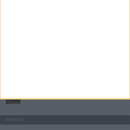
medencében rejlik
B-vitamin komplex és folsav: szükséged van rá?
Energiát függetlenül: szigetüzemű megoldások
A csőbúvár szivattyúk: mit kell tudni róluk?
Mit tudnak a keleti e-bike-ok?
HIRDETÉS