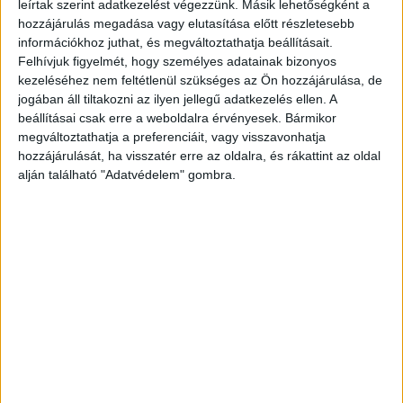
leírtak szerint adatkezelést végezzünk. Másik lehetőségként a
hozzájárulás megadása vagy elutasítása előtt részletesebb
információkhoz juthat, és megváltoztathatja beállításait.
Felhívjuk figyelmét, hogy személyes adatainak bizonyos
kezeléséhez nem feltétlenül szükséges az Ön hozzájárulása, de
jogában áll tiltakozni az ilyen jellegű adatkezelés ellen. A
beállításai csak erre a weboldalra érvényesek. Bármikor
megváltoztathatja a preferenciáit, vagy visszavonhatja
hozzájárulását, ha visszatér erre az oldalra, és rákattint az oldal
alján található "Adatvédelem" gombra.
Átvették az üzemeltetést
„2023. július 1-től a vonatkozó jogszabályoknak
megfelelően a Közbeszerzési és Ellátási
Főigazgatóság (KEF) vette át a kórházak műszaki