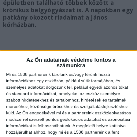
épületben található többek között a
krónikus belgyógyászat is. A napokban egy
patkány okozott riadalmat a János
kórházban.
Két hete nincs meleg víz
Az Ön adatainak védelme fontos a
számunkra
A betegektől származó információk szerint két
Mi és 1538 partnereink tárolunk és/vagy férünk hozzá
hete nincs meleg víz az Észak-budai Szent János
információkhoz egy eszközön, például sütik formájában, és
személyes adatokat dolgozunk fel, például egyedi azonosítókat
Centrumkórház 25-ös épületében. Az intézmény
és standard információkat, amelyeket az eszköz személyre
kommunikációs osztálya megerősítette a
szabott hirdetésekhez és tartalomhoz, hirdetések és tartalmak
méréséhez, közönségmérésekhez és szolgáltatásfejlesztéshez
híreket, és a problémáról tájékoztatták a kórház
küld.
Az Ön engedélyével mi és a partnereink eszközleolvasásos
műszaki üzemeltetőjét is.
A Kékvillogó.hu
módszerrel szerzett pontos geolokációs adatokat és azonosítási
legfrissebb híreit ide kattintva éred el!
információkat is felhasználhatunk. A megfelelő helyre kattintva
hozzájárulhat ahhoz, hogy mi és a 1538 partnereink a fent