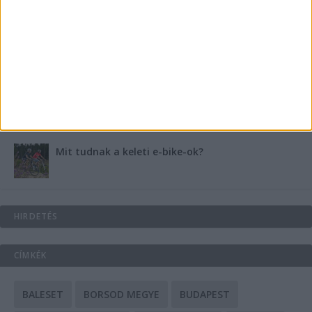
Energiát függetlenül: szigetüzemű megoldások
A csőbúvár szivattyúk: mit kell tudni róluk?
Mit tudnak a keleti e-bike-ok?
HIRDETÉS
CÍMKÉK
BALESET
BORSOD MEGYE
BUDAPEST