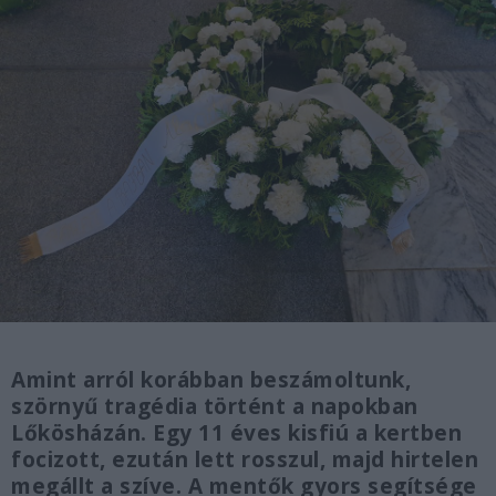
Amint arról korábban beszámoltunk,
szörnyű tragédia történt a napokban
Lőkösházán. Egy 11 éves kisfiú a kertben
focizott, ezután lett rosszul, majd hirtelen
megállt a szíve. A mentők gyors segítsége