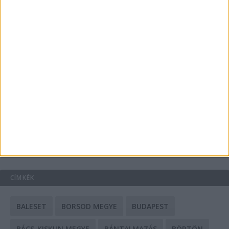
Energiát függetlenül: szigetüzemű megoldások
A csőbúvár szivattyúk: mit kell tudni róluk?
Mit tudnak a keleti e-bike-ok?
HIRDETÉS
CÍMKÉK
BALESET
BORSOD MEGYE
BUDAPEST
BÁCS-KISKUN MEGYE
BÁNTALMAZÁS
BÖRTÖN