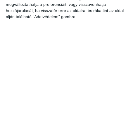
ide kattintva éred el! A Facebookon már 341
megváltoztathatja a preferenciáit, vagy visszavonhatja
ezernél is többen követnek minket.
hozzájárulását, ha visszatér erre az oldalra, és rákattint az oldal
alján található "Adatvédelem" gombra.
Eltemették a kisfiút