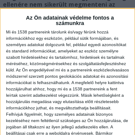
ellenére nem sikerült megmenteni az
életét. A kisfiút szülőfalujában már el is
Az Ön adatainak védelme fontos a
temették.
számunkra
Mi és 1538 partnereink tárolunk és/vagy férünk hozzá
információkhoz egy eszközön, például sütik formájában, és
személyes adatokat dolgozunk fel, például egyedi azonosítókat
és standard információkat, amelyeket az eszköz személyre
Nagymamájánál focizott
szabott hirdetésekhez és tartalomhoz, hirdetések és tartalmak
A 11 éves Józsi a nagymamájánál focizott, amikor
méréséhez, közönségmérésekhez és szolgáltatásfejlesztéshez
küld.
Az Ön engedélyével mi és a partnereink eszközleolvasásos
játék közben rosszul lett és összeesett.
módszerrel szerzett pontos geolokációs adatokat és azonosítási
Próbálták újraéleszteni, rokonai azonnal mentőt
információkat is felhasználhatunk. A megfelelő helyre kattintva
hozzájárulhat ahhoz, hogy mi és a 1538 partnereink a fent
hívtak a kisfiúhoz, de sajnos már nem tudták
leírtak szerint adatkezelést végezzünk. Másik lehetőségként a
megmenteni az életét. Csütörtök délelőtt több
hozzájárulás megadása vagy elutasítása előtt részletesebb
információkhoz juthat, és megváltoztathatja beállításait.
százan mentek el a temetésére, hogy végső
Felhívjuk figyelmét, hogy személyes adatainak bizonyos
búcsút vegyenek a tragikus hirtelenséggel
kezeléséhez nem feltétlenül szükséges az Ön hozzájárulása, de
elhunyt kisfiútól.
A Kékvillogó legfrissebb híreit
jogában áll tiltakozni az ilyen jellegű adatkezelés ellen. A
beállításai csak erre a weboldalra érvényesek. Bármikor