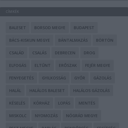
CÍMKÉK
BALESET
BORSOD MEGYE
BUDAPEST
BÁCS-KISKUN MEGYE
BÁNTALMAZÁS
BÖRTÖN
CSALÁD
CSALÁS
DEBRECEN
DROG
ELFOGÁS
ELTŰNT
ERŐSZAK
FEJÉR MEGYE
FENYEGETÉS
GYILKOSSÁG
GYŐR
GÁZOLÁS
HALÁL
HALÁLOS BALESET
HALÁLOS GÁZOLÁS
KÉSELÉS
KÓRHÁZ
LOPÁS
MENTÉS
MISKOLC
NYOMOZÁS
NÓGRÁD MEGYE