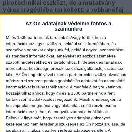
pirotechnikai eszközt, de a mutatvány
véres tragédiába torkollott: a robbanófej
nem a magasba repült, hanem telibe
találta a közelben álló áldozatot.
Az Ön adatainak védelme fontos a
számunkra
Mi és 1538 partnereink tárolunk és/vagy férünk hozzá
információkhoz egy eszközön, például sütik formájában, és
személyes adatokat dolgozunk fel, például egyedi azonosítókat
és standard információkat, amelyeket az eszköz személyre
Tiltott eszközök a csomagtartóban
szabott hirdetésekhez és tartalomhoz, hirdetések és tartalmak
A vádirat szerint a tragédia gyökerei Szlovákiáig
méréséhez, közönségmérésekhez és szolgáltatásfejlesztéshez
küld.
Az Ön engedélyével mi és a partnereink eszközleolvasásos
nyúlnak vissza, ahol a vádlott olyan profi
módszerrel szerzett pontos geolokációs adatokat és azonosítási
tűzijáték bombákat vásárolt, amelyeket
információkat is felhasználhatunk. A megfelelő helyre kattintva
hozzájárulhat ahhoz, hogy mi és a 1538 partnereink a fent
Magyarországon kizárólag szakképzett
leírtak szerint adatkezelést végezzünk. Másik lehetőségként a
pirotechnikusok kezelhetnének. A férfi azonban
hozzájárulás megadása vagy elutasítása előtt részletesebb
úgy gondolta, nincs szüksége segítségre, és az
információkhoz juthat, és megváltoztathatja beállításait.
Felhívjuk figyelmét, hogy személyes adatainak bizonyos
ünnepségre hazahozta a veszélyes eszközöket
kezeléséhez nem feltétlenül szükséges az Ön hozzájárulása, de
üllői házába.
A Kékvillogó legfrissebb híreit ide
jogában áll tiltakozni az ilyen jellegű adatkezelés ellen. A