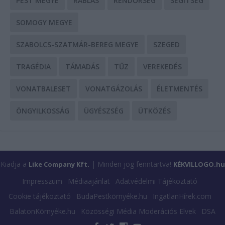
PEST MEGYE
RABLÁS
RENDŐRSÉG
SEGÍTSÉG
SOMOGY MEGYE
SZABOLCS-SZATMÁR-BEREG MEGYE
SZEGED
TRAGÉDIA
TÁMADÁS
TŰZ
VEREKEDÉS
VONATBALESET
VONATGÁZOLÁS
ÉLETMENTÉS
ÖNGYILKOSSÁG
ÜGYÉSZSÉG
ÜTKÖZÉS
Kiadja a
| Minden jog fenntartva!
Like Company Kft.
KÉKVILLOGO.hu
Impresszum
Médiaajánlat
Adatvédelmi Tájékoztató
Cookie tájékoztató
BudaPestkörnyéke.hu
IngatlanHírek.com
BalatonKörnyéke.hu
Közösségi Média Moderációs Elvek
DSA