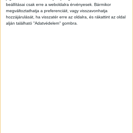
beállításai csak erre a weboldalra érvényesek. Bármikor
kattintva éred el! A Facebookon már 342 ezernél
megváltoztathatja a preferenciáit, vagy visszavonhatja
is többen követnek minket.
hozzájárulását, ha visszatér erre az oldalra, és rákattint az oldal
alján található "Adatvédelem" gombra.
Vödörből lőtték a halált