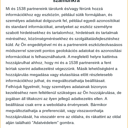
számunkra
megvalósítani
esküvői kellékekkel
?
Mi és 1538 partnereink tárolunk és/vagy férünk hozzá
információkhoz egy eszközön, például sütik formájában, és
személyes adatokat dolgozunk fel, például egyedi azonosítókat
Természetközeli megoldások mindenhol
és standard információkat, amelyeket az eszköz személyre
szabott hirdetésekhez és tartalomhoz, hirdetések és tartalmak
méréséhez, közönségmérésekhez és szolgáltatásfejlesztéshez
Az esküvőkön egyre gyakoribbak a zöldfalak,
küld.
Az Ön engedélyével mi és a partnereink eszközleolvasásos
cserepes növények és újrahasznosított
módszerrel szerzett pontos geolokációs adatokat és azonosítási
információkat is felhasználhatunk. A megfelelő helyre kattintva
anyagokból készült dekorációk, amik nemcsak
hozzájárulhat ahhoz, hogy mi és a 1538 partnereink a fent
kreatívak, de fenntarthatóak is. Az örökzöld
leírtak szerint adatkezelést végezzünk. Másik lehetőségként a
hozzájárulás megadása vagy elutasítása előtt részletesebb
kompozíciók hosszú időn át megőrzik
információkhoz juthat, és megváltoztathatja beállításait.
szépségüket, és gyakran helyi termelőktől
Felhívjuk figyelmét, hogy személyes adatainak bizonyos
szerzik be őket, így támogatva a közösséget. Az
kezeléséhez nem feltétlenül szükséges az Ön hozzájárulása, de
jogában áll tiltakozni az ilyen jellegű adatkezelés ellen. A
elektronikus meghívók terjedése is része ennek
beállításai csak erre a weboldalra érvényesek. Bármikor
az új hullámnak, mivel jelentősen csökken a
megváltoztathatja a preferenciáit, vagy visszavonhatja
hozzájárulását, ha visszatér erre az oldalra, és rákattint az oldal
papírfelhasználás. Szerinted érdemes áttérni a
alján található "Adatvédelem" gombra.
digitális meghívókra a környezet védelme