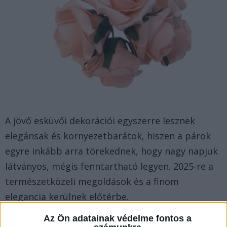
A jövő esküvői dekorációi egyszerre lesznek
elegánsak és környezetbarátok, hiszen a párok
egyre inkább arra törekednek, hogy nagy napjuk
látványos, mégis fenntartható legyen. 2025-re a
természetközeli megoldások és a finom
elegancia kerülnek előtérbe.
Az Ön adatainak védelme fontos a
De vajon hogyan lehet ezeket a stílusokat