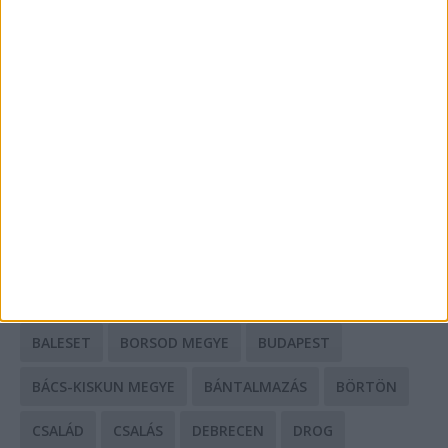
A csőbúvár szivattyúk: mit kell tudni róluk?
Mit tudnak a keleti e-bike-ok?
HIRDETÉS
CÍMKÉK
BALESET
BORSOD MEGYE
BUDAPEST
BÁCS-KISKUN MEGYE
BÁNTALMAZÁS
BÖRTÖN
CSALÁD
CSALÁS
DEBRECEN
DROG