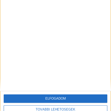
nap megteremtéséhez szükséges.
Készen állsz arra, hogy az esküvőd stílusosan,
fenntarthatóan, és mégis személyesen rendezd
meg? A cél, hogy mindenki számára maradandó
élmény legyen ez a különleges alkalom.
Ez a cikk szponzorált tartalom, megrendelő a
kardosjatek.hu oldalt működtető cég.
ELFOGADOM
TOVÁBBI LEHETŐSÉGEK