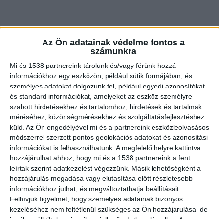
Éhen halt egy gyerek
Az Ön adatainak védelme fontos a
számunkra
A Kékvillogó.hu
adott hírt
arról, hogy meghalt
Mi és 1538 partnereink tárolunk és/vagy férünk hozzá
egy 5 hónapos kislány Tarnazsadányban. Úgy
információkhoz egy eszközön, például sütik formájában, és
személyes adatokat dolgozunk fel, például egyedi azonosítókat
tudni, hogy a gyerek mindössze három
és standard információkat, amelyeket az eszköz személyre
kilogramm volt, alultáplált. Egy rászoruló
szabott hirdetésekhez és tartalomhoz, hirdetések és tartalmak
méréséhez, közönségmérésekhez és szolgáltatásfejlesztéshez
családokat segítő szervezet közösségi oldalán
küld.
Az Ön engedélyével mi és a partnereink eszközleolvasásos
azt írta, hogy a kislány éhen halt.
A Kékvillogó.hu
módszerrel szerzett pontos geolokációs adatokat és azonosítási
legfrissebb híreit ide kattintva éred el.
információkat is felhasználhatunk. A megfelelő helyre kattintva
hozzájárulhat ahhoz, hogy mi és a 1538 partnereink a fent
leírtak szerint adatkezelést végezzünk. Másik lehetőségként a
hozzájárulás megadása vagy elutasítása előtt részletesebb
információkhoz juthat, és megváltoztathatja beállításait.
Felhívjuk figyelmét, hogy személyes adatainak bizonyos
kezeléséhez nem feltétlenül szükséges az Ön hozzájárulása, de