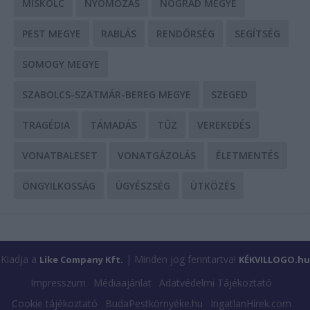
MISKOLC
NYOMOZÁS
NÓGRÁD MEGYE
PEST MEGYE
RABLÁS
RENDŐRSÉG
SEGÍTSÉG
SOMOGY MEGYE
SZABOLCS-SZATMÁR-BEREG MEGYE
SZEGED
TRAGÉDIA
TÁMADÁS
TŰZ
VEREKEDÉS
VONATBALESET
VONATGÁZOLÁS
ÉLETMENTÉS
ÖNGYILKOSSÁG
ÜGYÉSZSÉG
ÜTKÖZÉS
Kiadja a
| Minden jog fenntartva!
Like Company Kft.
KÉKVILLOGO.hu
Impresszum
Médiaajánlat
Adatvédelmi Tájékoztató
Cookie tájékoztató
BudaPestkörnyéke.hu
IngatlanHírek.com