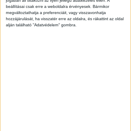
jogában áll tiltakozni az ilyen jellegű adatkezelés ellen. A
beállításai csak erre a weboldalra érvényesek. Bármikor
megváltoztathatja a preferenciáit, vagy visszavonhatja
hozzájárulását, ha visszatér erre az oldalra, és rákattint az oldal
alján található "Adatvédelem" gombra.
Nyomoz a rendőrség
Szabó Boglárka r. főtörzsőrmester, sajtóreferens
azt mondta, a Heves Vármegyei Rendőr-
főkapitányság Bűnügyi Osztálya gondatlanságból
elkövetett emberölés vétség elkövetése miatt
indított eljárást ismeretlen tettes ellen.