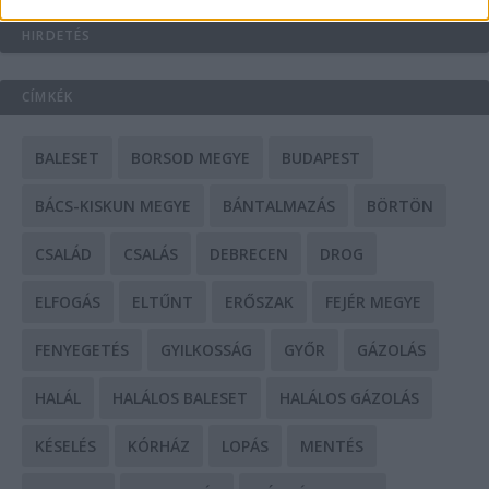
HIRDETÉS
CÍMKÉK
BALESET
BORSOD MEGYE
BUDAPEST
BÁCS-KISKUN MEGYE
BÁNTALMAZÁS
BÖRTÖN
CSALÁD
CSALÁS
DEBRECEN
DROG
ELFOGÁS
ELTŰNT
ERŐSZAK
FEJÉR MEGYE
FENYEGETÉS
GYILKOSSÁG
GYŐR
GÁZOLÁS
HALÁL
HALÁLOS BALESET
HALÁLOS GÁZOLÁS
KÉSELÉS
KÓRHÁZ
LOPÁS
MENTÉS