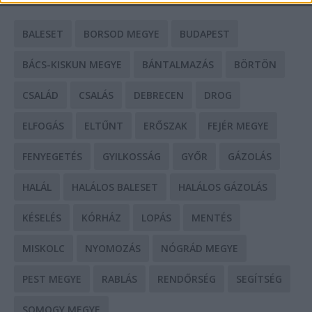
BALESET
BORSOD MEGYE
BUDAPEST
BÁCS-KISKUN MEGYE
BÁNTALMAZÁS
BÖRTÖN
CSALÁD
CSALÁS
DEBRECEN
DROG
ELFOGÁS
ELTŰNT
ERŐSZAK
FEJÉR MEGYE
FENYEGETÉS
GYILKOSSÁG
GYŐR
GÁZOLÁS
HALÁL
HALÁLOS BALESET
HALÁLOS GÁZOLÁS
KÉSELÉS
KÓRHÁZ
LOPÁS
MENTÉS
MISKOLC
NYOMOZÁS
NÓGRÁD MEGYE
PEST MEGYE
RABLÁS
RENDŐRSÉG
SEGÍTSÉG
SOMOGY MEGYE