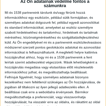
Az Ön adatainak védelme fontos a
származó használt traktorok kérdése is, amelyek
számunkra
iránt Magyarországon is folyamatosan nő az
Mi és 1538 partnereink tárolunk és/vagy férünk hozzá
információkhoz egy eszközön, például sütik formájában, és
érdeklődés. Nem véletlenül.
személyes adatokat dolgozunk fel, például egyedi azonosítókat
és standard információkat, amelyeket az eszköz személyre
A nyugati piacról érkező gépek sokszor kedvező
szabott hirdetésekhez és tartalomhoz, hirdetések és tartalmak
méréséhez, közönségmérésekhez és szolgáltatásfejlesztéshez
ár-érték arányt képviselnek, miközben műszaki
küld.
Az Ön engedélyével mi és a partnereink eszközleolvasásos
állapotuk és felszereltségük gyakran meglepően
módszerrel szerzett pontos geolokációs adatokat és azonosítási
információkat is felhasználhatunk. A megfelelő helyre kattintva
jó.
hozzájárulhat ahhoz, hogy mi és a 1538 partnereink a fent
leírtak szerint adatkezelést végezzünk. Másik lehetőségként a
Más használati kultúra, más állapot
hozzájárulás megadása vagy elutasítása előtt részletesebb
információkhoz juthat, és megváltoztathatja beállításait.
A mezőgazdasági gépek állapotát nemcsak az
Felhívjuk figyelmét, hogy személyes adatainak bizonyos
határozza meg, hány évesek vagy mennyi
kezeléséhez nem feltétlenül szükséges az Ön hozzájárulása, de
jogában áll tiltakozni az ilyen jellegű adatkezelés ellen. A
üzemórát futottak. Legalább ennyire fontos az
beállításai csak erre a weboldalra érvényesek. Bármikor
is, hogyan használták és karbantartották őket.
megváltoztathatja a preferenciáit, vagy visszavonhatja
hozzájárulását, ha visszatér erre az oldalra, és rákattint az oldal
Nyugat-Európában a gazdaságok jelentős része