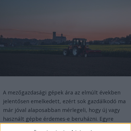
A mezőgazdasági gépek ára az elmúlt években
jelentősen emelkedett, ezért sok gazdálkodó ma
már jóval alaposabban mérlegeli, hogy új vagy
használt gépbe érdemes-e beruházni. Egyre
gyakrabban kerül szóba a Nyugat-Európából