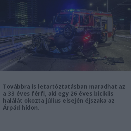
Továbbra is letartóztatásban maradhat az
a 33 éves férfi, aki egy 26 éves biciklis
halálát okozta július elsején éjszaka az
Árpád hídon.