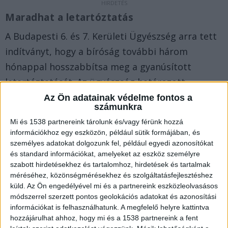
Maradhat a letartóztatás
A Budapesti 6. és 7. Kerületi Ügyészség arra tett
indítványt, hogy a bíróság további három
hónappal hosszabbítsa meg a gyanúsított
letartóztatását. Az ügyészség határozott
álláspontja szerint férfi közlekedés során
Az Ön adatainak védelme fontos a
számunkra
tanúsított magatartása a közlekedés biztonsága
Mi és 1538 partnereink tárolunk és/vagy férünk hozzá
számára olyan mértékű veszélyt jelent, hogy
információkhoz egy eszközön, például sütik formájában, és
szabadlábon hagyása esetén nem biztosítható
személyes adatokat dolgozunk fel, például egyedi azonosítókat
és standard információkat, amelyeket az eszköz személyre
az, hogy egy újabb személyi sérüléssel járó
szabott hirdetésekhez és tartalomhoz, hirdetések és tartalmak
közúti baleset ne okozzon – mondta az ügyész.
A
méréséhez, közönségmérésekhez és szolgáltatásfejlesztéshez
küld.
Az Ön engedélyével mi és a partnereink eszközleolvasásos
Kékvillogó.hu legfrissebb híreit ide kattintva éred
módszerrel szerzett pontos geolokációs adatokat és azonosítási
el!
információkat is felhasználhatunk. A megfelelő helyre kattintva
hozzájárulhat ahhoz, hogy mi és a 1538 partnereink a fent