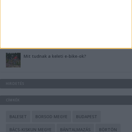
Energiát függetlenül: szigetüzemű megoldások
A csőbúvár szivattyúk: mit kell tudni róluk?
Mit tudnak a keleti e-bike-ok?
HIRDETÉS
CÍMKÉK
BALESET
BORSOD MEGYE
BUDAPEST
BÁCS-KISKUN MEGYE
BÁNTALMAZÁS
BÖRTÖN