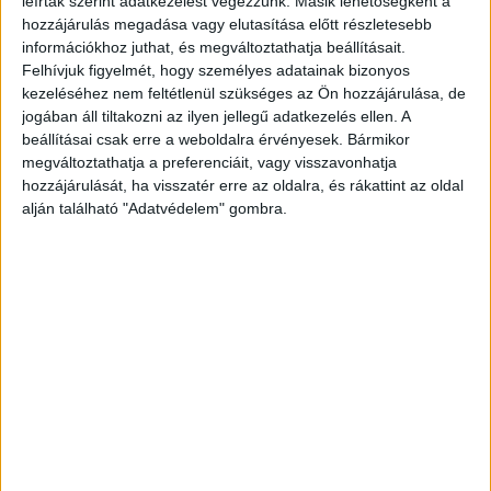
leírtak szerint adatkezelést végezzünk. Másik lehetőségként a
hozzájárulás megadása vagy elutasítása előtt részletesebb
információkhoz juthat, és megváltoztathatja beállításait.
Felhívjuk figyelmét, hogy személyes adatainak bizonyos
kezeléséhez nem feltétlenül szükséges az Ön hozzájárulása, de
jogában áll tiltakozni az ilyen jellegű adatkezelés ellen. A
beállításai csak erre a weboldalra érvényesek. Bármikor
megváltoztathatja a preferenciáit, vagy visszavonhatja
hozzájárulását, ha visszatér erre az oldalra, és rákattint az oldal
alján található "Adatvédelem" gombra.
Tagadta a versenyzést
A 33 éves férfi beismerte a bűnösségét, de
tagadta a versenyzést a vallomásában. Sajtóhírek
szerint azt elismerte, hogy gyorsan ment, de