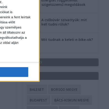
Energiát függetlenül:
z,
szigetüzemű megoldások
reink
iókat is
reink a fent leírtak
A csőbúvár szivattyúk: mit
tása előtt
kell tudni róluk?
hogy személyes
áll tiltakozni az
egváltoztathatja a
Mit tudnak a keleti e-bike-ok?
z oldal alján
HIRDETÉS
CÍMKÉK
BALESET
BORSOD MEGYE
BUDAPEST
BÁCS-KISKUN MEGYE