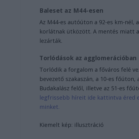
Baleset az M44-esen
Az M44-es autóúton a 92-es km-nél,
korlátnak ütközött. A mentés miatt a
lezárták.
Torlódások az agglomerációban
Torlódik a forgalom a főváros felé v
bevezető szakaszán, a 10-es főúton, 
Budakalász felől, illetve az 51-es fő
legfrissebb híreit ide kattintva ére
minket.
Kiemelt kép: illusztráció