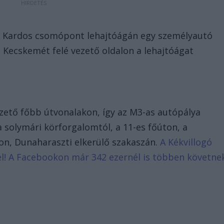
 a Kardos csomópont lehajtóágán egy személyautó
 Kecskemét felé vezető oldalon a lehajtóágat
ezető főbb útvonalakon, így az M3-as autópálya
a solymári körforgalomtól, a 11-es főúton, a
úton, Dunaharaszti elkerülő szakaszán.
A Kékvillogó
d el! A Facebookon már 342 ezernél is többen követne