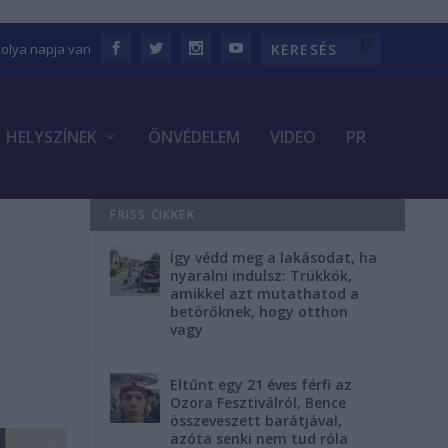
bolya napja van
HELYSZÍNEK
ÖNVÉDELEM
VIDEO
PR
FRISS CIKKEK
Így védd meg a lakásodat, ha
nyaralni indulsz: Trükkök,
amikkel azt mutathatod a
betörőknek, hogy otthon
vagy
Eltűnt egy 21 éves férfi az
Ozora Fesztiválról, Bence
összeveszett barátjával,
azóta senki nem tud róla