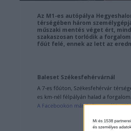
Az M1-es autópálya Hegyeshalo
térségében három személygépjá
műszaki mentés véget ért, mindk
szakaszosan torlódik a forgalom
főút felé, ennek az lett az ered
Baleset Székesfehérvárnál
A 7-es főúton, Székesfehérvár térség
es km-nél félpályán halad a forgalom
A Facebookon már 342 ezernél is tö
Mi és 1538 partnerei
és személyes adatoka