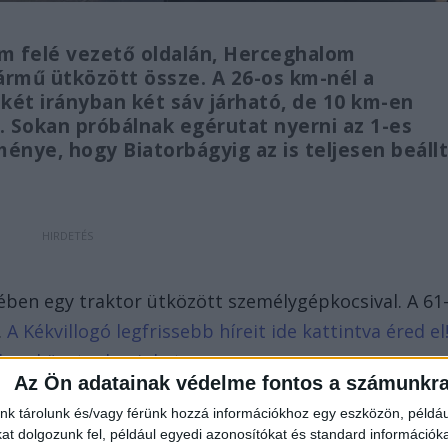
m felé vezető oldalán, Herceghalom
rmű ütközött össze. A 26-os km-nél a
ét irányban két sáv járható, de 10 km-en
. Sokan próbálnak egérutat nyerni az 1-es
ménye, hogy Biatorbágyig az is teljesen beállt
ében egy traktor ütközött személygépkocsival. A 61
.
A Kékvillogó legfrissebb híreit ide kattintva éred el
bben követnek minket.
Az Ön adatainak védelme fontos a számunkr
nk tárolunk és/vagy férünk hozzá információkhoz egy eszközön, példáu
t dolgozunk fel, például egyedi azonosítókat és standard információk