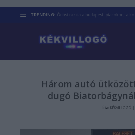
TRENDING:
Óriási razzia a budapesti piacokon, a kofá
Három autó ütközött 
dugó Biatorbágyná
Írta:
KÉKVILLOGÓ