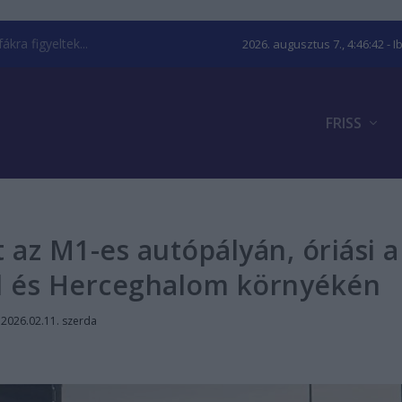
kra figyeltek...
2026. augusztus 7., 4:46:43
- I
FRISS
az M1-es autópályán, óriási a
l és Herceghalom környékén
|
2026.02.11. szerda