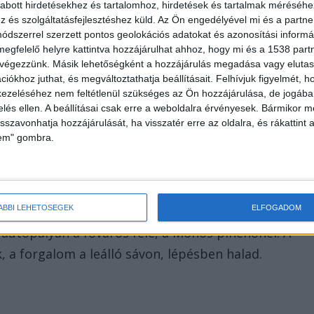
abott hirdetésekhez és tartalomhoz, hirdetések és tartalmak méréséhe
és szolgáltatásfejlesztéshez küld.
Az Ön engedélyével mi és a partne
dszerrel szerzett pontos geolokációs adatokat és azonosítási informác
megfelelő helyre kattintva hozzájárulhat ahhoz, hogy mi és a 1538 partne
 végezzünk. Másik lehetőségként a hozzájárulás megadása vagy elutasí
iókhoz juthat, és megváltoztathatja beállításait.
Felhívjuk figyelmét, 
ezeléséhez nem feltétlenül szükséges az Ön hozzájárulása, de jogában 
zelés ellen. A beállításai csak erre a weboldalra érvényesek. Bármikor m
isszavonhatja hozzájárulását, ha visszatér erre az oldalra, és rákattint a
lem" gombra.
ÁBBI LEHETŐSÉGEK
ELFOGADOM
autópályán a főváros felé, a Mohos pihenőnél. A
, a forgalom a leálló sávon, lépésben halad.