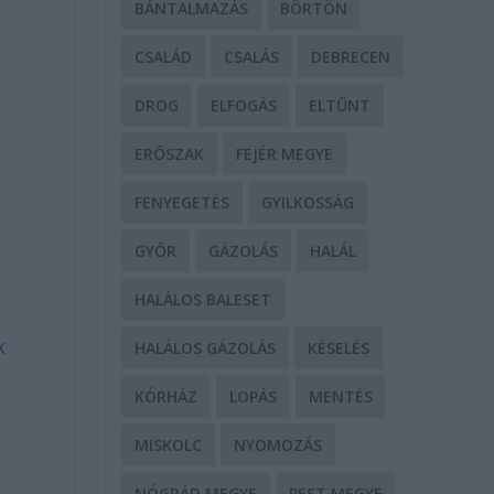
BÁNTALMAZÁS
BÖRTÖN
CSALÁD
CSALÁS
DEBRECEN
DROG
ELFOGÁS
ELTŰNT
ERŐSZAK
FEJÉR MEGYE
FENYEGETÉS
GYILKOSSÁG
GYŐR
GÁZOLÁS
HALÁL
HALÁLOS BALESET
k
HALÁLOS GÁZOLÁS
KÉSELÉS
KÓRHÁZ
LOPÁS
MENTÉS
MISKOLC
NYOMOZÁS
NÓGRÁD MEGYE
PEST MEGYE