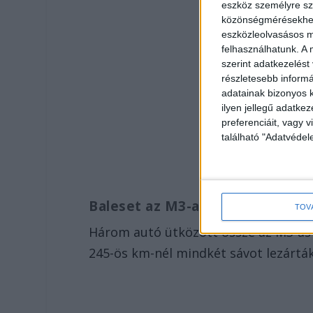
eszköz személyre sz
közönségmérésekhez 
eszközleolvasásos mó
felhasználhatunk. A 
szerint adatkezelést
részletesebb informác
adatainak bizonyos k
ilyen jellegű adatke
preferenciáit, vagy v
található "Adatvéde
Baleset az M3-ason
TOV
Három autó ütközött össze az M3-as 
245-ös km-nél mindkét sávot lezárták