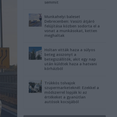
semmit
Munkahelyi baleset
Debrecenben: Vasúti átjáró
felújítása közben sodorta el a
vonat a munkásokat, ketten
meghaltak
Holtan vitták haza a súlyos
beteg asszonyt a
betegszállítók, akit egy nap
után küldtek haza a hatvani
kórházból
Trükkös tolvajok
szupermarketeknél: Ezekkel a
módszerrel lopják ki az
értékeket a gyanútlan
autósok kocsijából