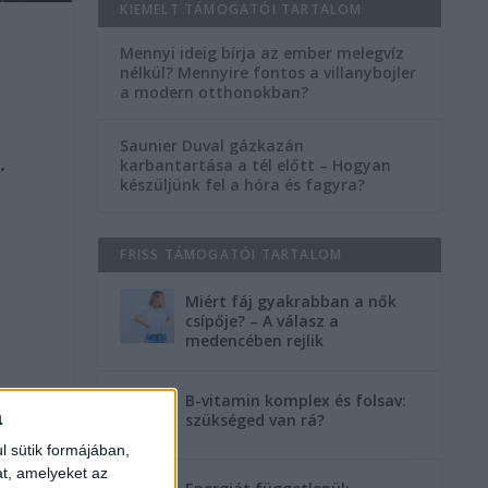
KIEMELT TÁMOGATÓI TARTALOM
Mennyi ideig bírja az ember melegvíz
nélkül? Mennyire fontos a villanybojler
a modern otthonokban?
Saunier Duval gázkazán
.
karbantartása a tél előtt – Hogyan
készüljünk fel a hóra és fagyra?
FRISS TÁMOGATÓI TARTALOM
Miért fáj gyakrabban a nők
csípője? – A válasz a
-
medencében rejlik
!
B-vitamin komplex és folsav:
a
szükséged van rá?
l sütik formájában,
at, amelyeket az