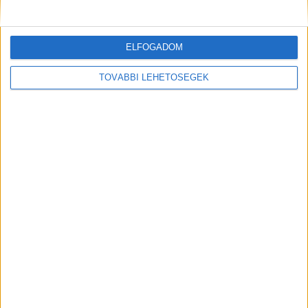
ELFOGADOM
TOVÁBBI LEHETŐSÉGEK
Tűzoltók érkeztek a helyszínre
A Mercedest vezető férfi nem sérült meg a
karambolban. A fővárosi hivatásos tűzoltók is
vonultak a helyszínre, áramtalanították a három
járművet. A baleset miatt hatalmas torlódás
alakult ki a Soroksári út kifelé vezető oldalán, a
sor vége a Boráros térnél volt.
A Kékvillogó.hu
legfrissebb híreit ide kattintva éred el!