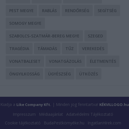
PEST MEGYE
RABLÁS
RENDŐRSÉG
SEGÍTSÉG
SOMOGY MEGYE
SZABOLCS-SZATMÁR-BEREG MEGYE
SZEGED
TRAGÉDIA
TÁMADÁS
TŰZ
VEREKEDÉS
VONATBALESET
VONATGÁZOLÁS
ÉLETMENTÉS
ÖNGYILKOSSÁG
ÜGYÉSZSÉG
ÜTKÖZÉS
Kiadja a
| Minden jog fenntartva!
Like Company Kft.
KÉKVILLOGO.hu
Impresszum
Médiaajánlat
Adatvédelmi Tájékoztató
Cookie tájékoztató
BudaPestkörnyéke.hu
IngatlanHírek.com