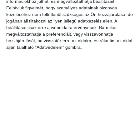
információkhoz juthat, és megváltoztathatja beállításait.
Felhívjuk figyelmét, hogy személyes adatainak bizonyos
kezeléséhez nem feltétlenül szükséges az Ön hozzájárulása, de
jogában áll tiltakozni az ilyen jellegű adatkezelés ellen. A
beállításai csak erre a weboldalra érvényesek. Bármikor
megváltoztathatja a preferenciáit, vagy visszavonhatja
hozzájárulását, ha visszatér erre az oldalra, és rákattint az oldal
alján található "Adatvédelem" gombra.
Fotó a helyszínről: