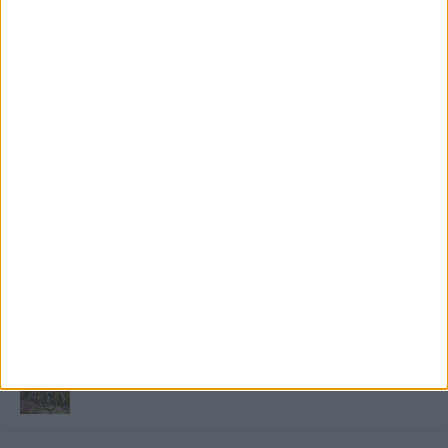
FRISS TÁMOGATÓI TARTALOM
Miért fáj gyakrabban a nők csípője? – A válasz a
medencében rejlik
B-vitamin komplex és folsav: szükséged van rá?
Energiát függetlenül: szigetüzemű megoldások
A csőbúvár szivattyúk: mit kell tudni róluk?
Mit tudnak a keleti e-bike-ok?