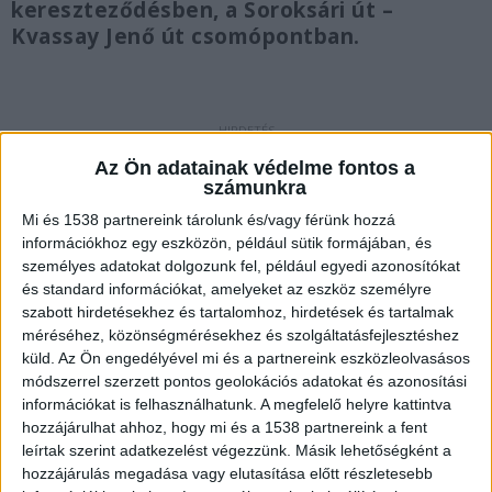
kereszteződésben, a Soroksári út –
Kvassay Jenő út csomópontban.
Nem vette észre a piros jelzést
Az Ön adatainak védelme fontos a
számunkra
A BudapestKörnyéke.hu tudósítójának közlése
Mi és 1538 partnereink tárolunk és/vagy férünk hozzá
szerint egy középkorú nő Mercedes A autójával a
információkhoz egy eszközön, például sütik formájában, és
Soroksári úton Pesterzsébet felé igyekezett,
személyes adatokat dolgozunk fel, például egyedi azonosítókat
és standard információkat, amelyeket az eszköz személyre
talán egy kissé túlságosan is, mert nem vette
szabott hirdetésekhez és tartalomhoz, hirdetések és tartalmak
észre, hogy a jelzőlámpa pirosat mutat a
méréséhez, közönségmérésekhez és szolgáltatásfejlesztéshez
küld.
Az Ön engedélyével mi és a partnereink eszközleolvasásos
kereszteződésben.
A Kékvillogó.hu legfrissebb
módszerrel szerzett pontos geolokációs adatokat és azonosítási
híreit ide kattintva éred el!
információkat is felhasználhatunk. A megfelelő helyre kattintva
hozzájárulhat ahhoz, hogy mi és a 1538 partnereink a fent
leírtak szerint adatkezelést végezzünk. Másik lehetőségként a
hozzájárulás megadása vagy elutasítása előtt részletesebb