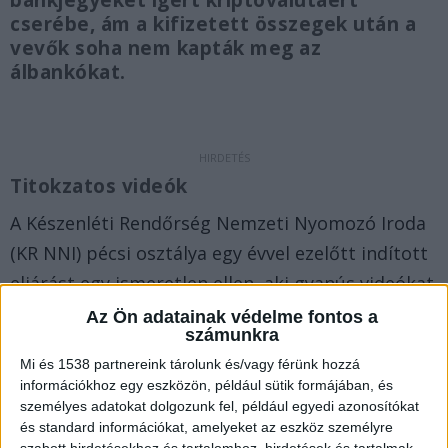
bankjegyeket ígért kriptovalutáért
cserébe, ám a kifizetett összegek után a
vevők soha nem kapták meg az
álbankókat.
Titokzatos videók
A Készenléti Rendőrség Nemzeti Nyomozó Iroda
(KR NNI) pécsi osztálya egy évvel ezelőtt indított
eljárást egy ismeretlen ellen, aki gyanús videókat
tett közzé a TikTok felületén. A felvételeken
Az Ön adatainak védelme fontos a
számunkra
hamis 10 ezer forintos bankjegyeket hirdettek
Mi és 1538 partnereink tárolunk és/vagy férünk hozzá
meg eladásra, miközben az elkövető gondosan
információkhoz egy eszközön, például sütik formájában, és
ügyelt az inkognitójára. Az arcát soha nem
személyes adatokat dolgozunk fel, például egyedi azonosítókat
és standard információkat, amelyeket az eszköz személyre
mutatta, csupán gumikesztyűs keze látszódott a
szabott hirdetésekhez és tartalomhoz, hirdetések és tartalmak