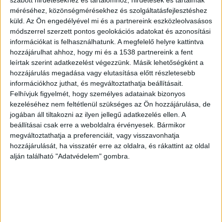
reklámokban, amelyekben kriptovalutát kért a
méréséhez, közönségmérésekhez és szolgáltatásfejlesztéshez
hamisítványokért cserébe.
A Kékvillogó
küld.
Az Ön engedélyével mi és a partnereink eszközleolvasásos
módszerrel szerzett pontos geolokációs adatokat és azonosítási
legfrissebb híreit ide kattintva éred el! A
információkat is felhasználhatunk. A megfelelő helyre kattintva
Facebookon már 342 ezernél is többen követnek
hozzájárulhat ahhoz, hogy mi és a 1538 partnereink a fent
leírtak szerint adatkezelést végezzünk. Másik lehetőségként a
minket.
hozzájárulás megadása vagy elutasítása előtt részletesebb
információkhoz juthat, és megváltoztathatja beállításait.
Felhívjuk figyelmét, hogy személyes adatainak bizonyos
kezeléséhez nem feltétlenül szükséges az Ön hozzájárulása, de
jogában áll tiltakozni az ilyen jellegű adatkezelés ellen. A
beállításai csak erre a weboldalra érvényesek. Bármikor
megváltoztathatja a preferenciáit, vagy visszavonhatja
hozzájárulását, ha visszatér erre az oldalra, és rákattint az oldal
alján található "Adatvédelem" gombra.