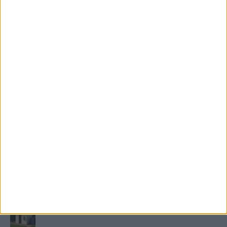
KIEMELT TÁMOGATÓI TARTALOM
Mennyi ideig bírja az ember melegvíz nélkül? Mennyire
fontos a villanybojler a modern otthonokban?
Saunier Duval gázkazán karbantartása a tél előtt –
Hogyan készüljünk fel a hóra és fagyra?
FRISS TÁMOGATÓI TARTALOM
Miért fáj gyakrabban a nők csípője? – A válasz a
medencében rejlik
B-vitamin komplex és folsav: szükséged van rá?
Energiát függetlenül: szigetüzemű megoldások