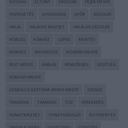
ELFOGÁS
ELTŰNT
ERŐSZAK
FEJÉR MEGYE
FENYEGETÉS
GYILKOSSÁG
GYŐR
GÁZOLÁS
HALÁL
HALÁLOS BALESET
HALÁLOS GÁZOLÁS
KÉSELÉS
KÓRHÁZ
LOPÁS
MENTÉS
MISKOLC
NYOMOZÁS
NÓGRÁD MEGYE
PEST MEGYE
RABLÁS
RENDŐRSÉG
SEGÍTSÉG
SOMOGY MEGYE
SZABOLCS-SZATMÁR-BEREG MEGYE
SZEGED
TRAGÉDIA
TÁMADÁS
TŰZ
VEREKEDÉS
VONATBALESET
VONATGÁZOLÁS
ÉLETMENTÉS
ÖNGYILKOSSÁG
ÜGYÉSZSÉG
ÜTKÖZÉS