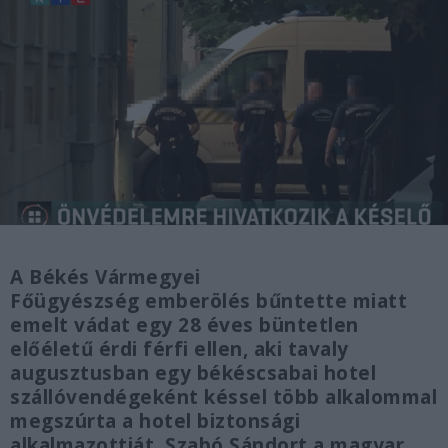
A Békés Vármegyei
Főügyészség emberölés bűntette miatt
emelt vádat egy 28 éves büntetlen
előéletű érdi férfi ellen, aki tavaly
augusztusban egy békéscsabai hotel
szállóvendégeként késsel több alkalommal
megszúrta a hotel biztonsági
alkalmazottját, Szabó Sándort a magyar