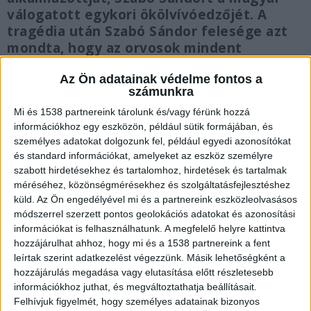
válogatott egykori ökölvívóedzőjét. A
tragédia után Szabó Sándor felesége azt
mondta, hogy az orvosok mindent
megtettek, de már nem tudták
Az Ön adatainak védelme fontos a
megmenteni a férjét. Sándor utoljára 10
számunkra
éves kislányával beszélt telefonon.
Az
erről szóló cikkünket ide kattintva tudod
Mi és 1538 partnereink tárolunk és/vagy férünk hozzá
információkhoz egy eszközön, például sütik formájában, és
elolvasni.
személyes adatokat dolgozunk fel, például egyedi azonosítókat
és standard információkat, amelyeket az eszköz személyre
szabott hirdetésekhez és tartalomhoz, hirdetések és tartalmak
méréséhez, közönségmérésekhez és szolgáltatásfejlesztéshez
küld.
Az Ön engedélyével mi és a partnereink eszközleolvasásos
Mulatozás közben fenyegetőzött
módszerrel szerzett pontos geolokációs adatokat és azonosítási
információkat is felhasználhatunk. A megfelelő helyre kattintva
A 28 éves férfi tavaly augusztus 15-én este egy
hozzájárulhat ahhoz, hogy mi és a 1538 partnereink a fent
békéscsabai hotelben vacsorázott és italozott
leírtak szerint adatkezelést végezzünk. Másik lehetőségként a
hozzájárulás megadása vagy elutasítása előtt részletesebb
barátnőjével, testvérével és a munkatársaival. Az
információkhoz juthat, és megváltoztathatja beállításait.
alkoholtól a férfi hangoskodni kezdett,
Felhívjuk figyelmét, hogy személyes adatainak bizonyos