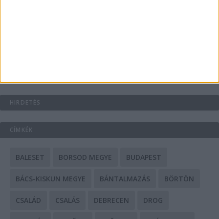
A csőbúvár szivattyúk: mit kell tudni róluk?
Mit tudnak a keleti e-bike-ok?
HIRDETÉS
CÍMKÉK
BALESET
BORSOD MEGYE
BUDAPEST
BÁCS-KISKUN MEGYE
BÁNTALMAZÁS
BÖRTÖN
CSALÁD
CSALÁS
DEBRECEN
DROG