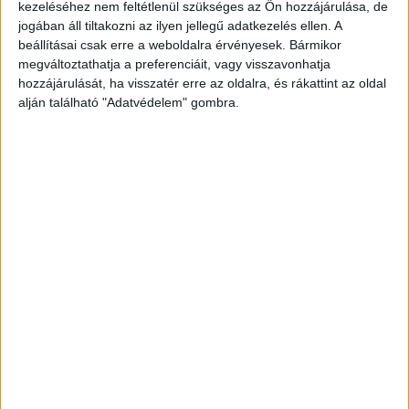
kezeléséhez nem feltétlenül szükséges az Ön hozzájárulása, de
agresszívan viselkedett a felszolgálókkal, késsel a
jogában áll tiltakozni az ilyen jellegű adatkezelés ellen. A
kezében fenyegetőzött, az egyik pincérnőt
beállításai csak erre a weboldalra érvényesek. Bármikor
szidalmazni kezdett, amikor nem akarta őt
megváltoztathatja a preferenciáit, vagy visszavonhatja
hozzájárulását, ha visszatér erre az oldalra, és rákattint az oldal
kiszolgálni.
A Kékvillogó legfrissebb híreit ide
alján található "Adatvédelem" gombra.
kattintva éred el! A Facebookon már 341 ezernél
is többen követnek minket.