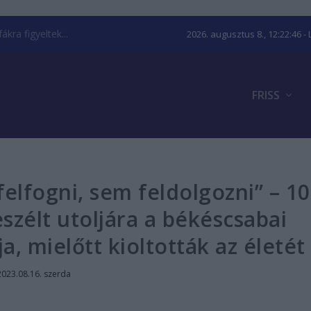
kra figyeltek...
2026. augusztus 8., 12:22:47
- 
FRISS
elfogni, sem feldolgozni” – 10
eszélt utoljára a békéscsabai
a, mielőtt kioltották az életét
2023.08.16. szerda