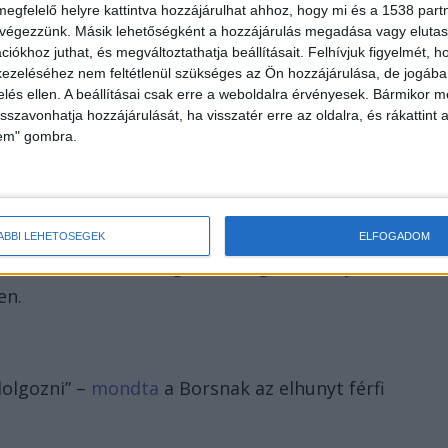
megfelelő helyre kattintva hozzájárulhat ahhoz, hogy mi és a 1538 partne
 menetben voltunk együtt amikor Rácz Dénes edzője
 végezzünk. Másik lehetőségként a hozzájárulás megadása vagy elutasí
nk.” Az erős fizikumú férfi képes lett volna
iókhoz juthat, és megváltoztathatja beállításait.
Felhívjuk figyelmét, 
ezeléséhez nem feltétlenül szükséges az Ön hozzájárulása, de jogában 
előrántott éles eszközzel szemben erőfölénye is
zelés ellen. A beállításai csak erre a weboldalra érvényesek. Bármikor m
isszavonhatja hozzájárulását, ha visszatér erre az oldalra, és rákattint a
lem" gombra.
ÁBBI LEHETŐSÉGEK
ELFOGADOM
an KO amit nehezen fogok feldolgozni. Sanyi! Köszönö
en.
dolgozni” –
mondta
a Borsnak az elhunyt férfi