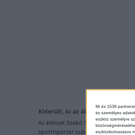
Mi és 1538 partnerei
Kiderült, ki az áldozat
és személyes adatoka
eszköz személyre sz
Az áldozat Szabó Sanyi, a magyar vál
közönségmérésekhez 
sportriporter számolt be a
közösségi
eszközleolvasásos mó