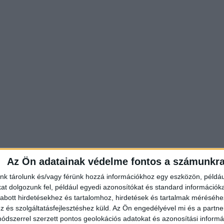
Az Ön adatainak védelme fontos a számunkr
nk tárolunk és/vagy férünk hozzá információkhoz egy eszközön, példáu
t dolgozunk fel, például egyedi azonosítókat és standard információk
abott hirdetésekhez és tartalomhoz, hirdetések és tartalmak méréséhe
ogatott egykori ökölvívóedzője. Erről Perutek János
és szolgáltatásfejlesztéshez küld.
Az Ön engedélyével mi és a partne
 oldalán.
A riporter bejegyzésében így fogalmaz az
dszerrel szerzett pontos geolokációs adatokat és azonosítási informác