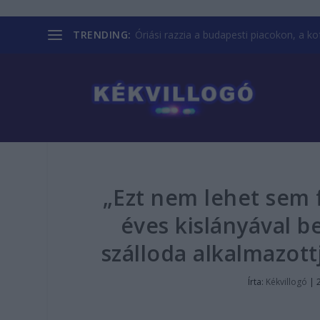
TRENDING:
Óriási razzia a budapesti piacokon, a kofá
„Ezt nem lehet sem f
éves kislányával b
szálloda alkalmazottj
Írta:
Kékvillogó
|