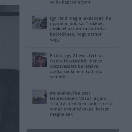
velük kapcsolatban
Így védd meg a lakásodat, ha
nyaralni indulsz: Trükkök,
amikkel azt mutathatod a
betörőknek, hogy otthon
vagy
Eltűnt egy 21 éves férfi az
Ozora Fesztiválról, Bence
összeveszett barátjával,
azóta senki nem tud róla
semmit
Munkahelyi baleset
Debrecenben: Vasúti átjáró
felújítása közben sodorta el a
vonat a munkásokat, ketten
meghaltak