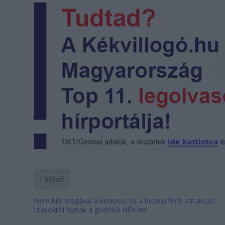
Előző
Nem bírt magával a kerepesi és a bicskei férfi: várakozó
utasoktól loptak a gödöllői HÉV-en!