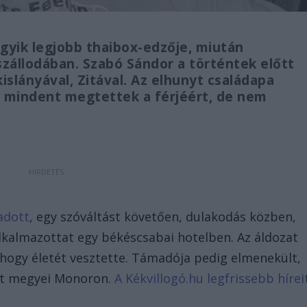
egyik legjobb thaibox-edzője, miután
állodában. Szabó Sándor a történtek előtt
slányával, Zitával. Az elhunyt családapa
 mindent megtettek a férjéért, de nem
 adott
, egy szóváltást követően, dulakodás közben,
lkalmazottat egy békéscsabai hotelben. Az áldozat
 hogy életét vesztette. Támadója pedig elmenekült,
st megyei Monoron.
A Kékvillogó.hu legfrissebb hírei