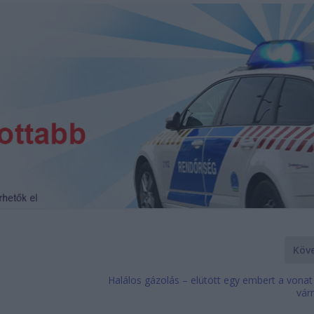
Köv
Halálos gázolás – elütött egy embert a vona
vár