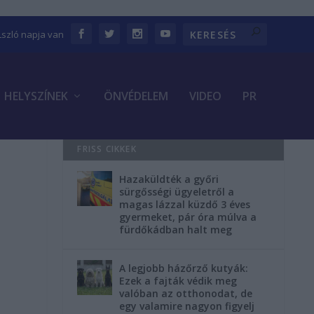
Lszló napja van
HELYSZÍNEK
ÖNVÉDELEM
VIDEO
PR
FRISS CIKKEK
Hazaküldték a győri
sürgősségi ügyeletről a
magas lázzal küzdő 3 éves
gyermeket, pár óra múlva a
fürdőkádban halt meg
A legjobb házőrző kutyák:
Ezek a fajták védik meg
valóban az otthonodat, de
egy valamire nagyon figyelj