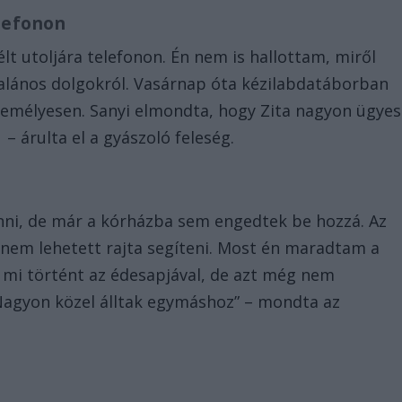
elefonon
lt utoljára telefonon. Én nem is hallottam, miről
talános dolgokról. Vasárnap óta kézilabdatáborban
személyesen. Sanyi elmondta, hogy Zita nagyon ügyes
 – árulta el a gyászoló feleség.
nni, de már a kórházba sem engedtek be hozzá. Az
nem lehetett rajta segíteni. Most én maradtam a
, mi történt az édesapjával, de azt még nem
 Nagyon közel álltak egymáshoz” – mondta az