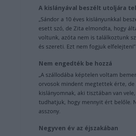
A kislányával beszélt utoljára t
„Sándor a 10 éves kislányunkkal beszé
esett szó, de Zita elmondta, hogy ál
voltunk, azóta nem is találkoztunk 
és szereti. Ezt nem fogjuk elfelejteni”
Nem engedték be hozzá
„A szállodába képtelen voltam beme
orvosok mindent megtettek érte, de 
kislányomnak, aki tisztában van vele
tudhatjuk, hogy mennyit ért belőle.
asszony.
Negyven év az éjszakában