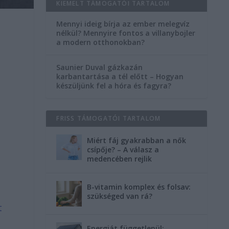
KIEMELT TÁMOGATÓI TARTALOM
Mennyi ideig bírja az ember melegvíz
nélkül? Mennyire fontos a villanybojler
a modern otthonokban?
Saunier Duval gázkazán
karbantartása a tél előtt – Hogyan
készüljünk fel a hóra és fagyra?
FRISS TÁMOGATÓI TARTALOM
Miért fáj gyakrabban a nők
csípője? – A válasz a
medencében rejlik
B-vitamin komplex és folsav:
szükséged van rá?
t
Energiát függetlenül: