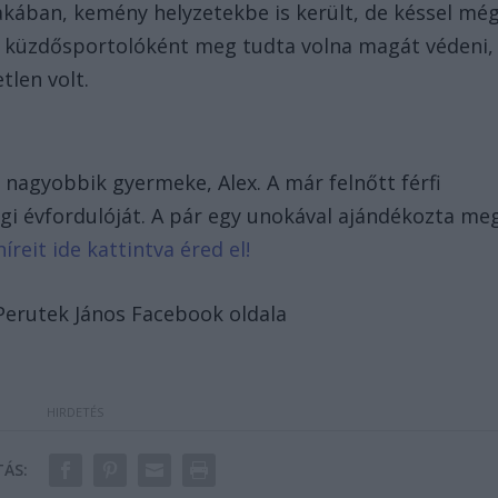
zakában, kemény helyzetekbe is került, de késsel mé
t küzdősportolóként meg tudta volna magát védeni,
tlen volt.
 nagyobbik gyermeke, Alex. A már felnőtt férfi
gi évfordulóját. A pár egy unokával ajándékozta me
íreit ide kattintva éred el!
Perutek János Facebook oldala
ÁS: