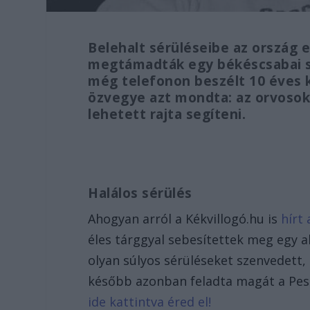
Belehalt sérüléseibe az ország 
megtámadták egy békéscsabai sz
még telefonon beszélt 10 éves ki
özvegye azt mondta: az orvosok
lehetett rajta segíteni.
Halálos sérülés
Ahogyan arról a Kékvillogó.hu is
hírt
éles tárggyal sebesítettek meg egy a
olyan súlyos sérüléseket szenvedett,
később azonban feladta magát a Pe
ide kattintva éred el!