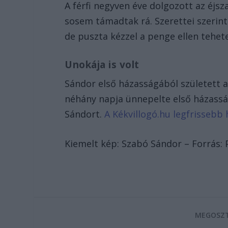
A férfi negyven éve dolgozott az éjs
sosem támadtak rá. Szerettei szerin
de puszta kézzel a penge ellen tehete
Unokája is volt
Sándor első házasságából született a
néhány napja ünnepelte első házassá
Sándort.
A Kékvillogó.hu legfrissebb h
Kiemelt kép: Szabó Sándor – Forrás: 
MEGOSZT