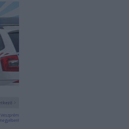
etkező
t Veszprém
megyében!