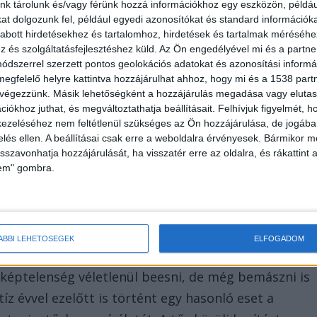
nk tárolunk és/vagy férünk hozzá információkhoz egy eszközön, példáu
t dolgozunk fel, például egyedi azonosítókat és standard információk
abott hirdetésekhez és tartalomhoz, hirdetések és tartalmak méréséhe
és szolgáltatásfejlesztéshez küld.
Az Ön engedélyével mi és a partne
dszerrel szerzett pontos geolokációs adatokat és azonosítási informác
megfelelő helyre kattintva hozzájárulhat ahhoz, hogy mi és a 1538 partne
 végezzünk. Másik lehetőségként a hozzájárulás megadása vagy elutasí
gapúrból érkezett vendég kísérelt meg
iókhoz juthat, és megváltoztathatja beállításait.
Felhívjuk figyelmét, 
ntésére perceken belül megérkeztek a biztonsági- é
ezeléséhez nem feltétlenül szükséges az Ön hozzájárulása, de jogában 
zelés ellen. A beállításai csak erre a weboldalra érvényesek. Bármikor m
isszavonhatja hozzájárulását, ha visszatér erre az oldalra, és rákattint a
lem" gombra.
ÁBBI LEHETŐSÉGEK
ELFOGADOM
rvosok, de sajnos nem tudták megmenteni. A tűz
 képtelenség véletlenül beesni, de még bemászni is
tíz évvel ezelőtt is történt egy hasonló eset a