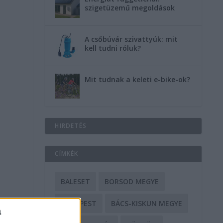
szigetüzemű megoldások
A csőbúvár szivattyúk: mit
kell tudni róluk?
Mit tudnak a keleti e-bike-ok?
HIRDETÉS
CÍMKÉK
BALESET
BORSOD MEGYE
BUDAPEST
BÁCS-KISKUN MEGYE
a