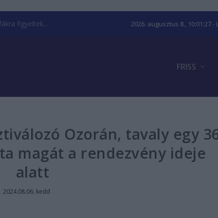
kra figyeltek...
2026. augusztus 8., 10:01:28
- 
FRISS
ztiválozó Ozorán, tavaly egy 3
tta magát a rendezvény ideje
alatt
|
2024.08.06. kedd