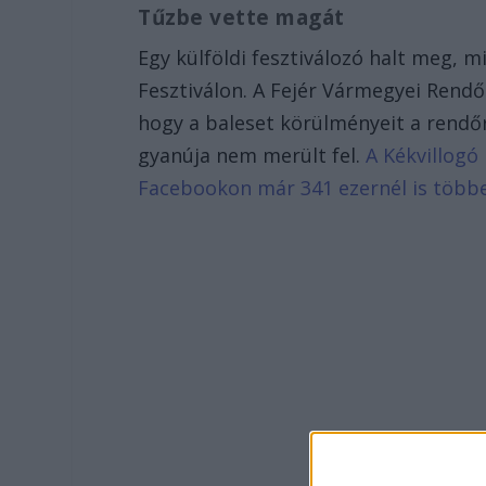
Tűzbe vette magát
Egy külföldi fesztiválozó halt meg,
Fesztiválon. A Fejér Vármegyei Rendő
hogy a baleset körülményeit a rendő
gyanúja nem merült fel.
A Kékvillogó 
Facebookon már 341 ezernél is több