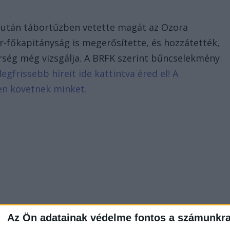
 miután tábortűzben vetette magát az Ozora
r-főkapitányság is megerősítette, és hozzátették,
rség még vizsgálja. A BRFK szerint bűncselekmény
legfrissebb híreit ide kattintva éred el! A
en követnek minket.
Az Ön adatainak védelme fontos a számunkr