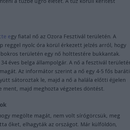
teni a tűzbe ugró életét. A tűz körüli kerítést
tte e
gy fiatal nő az Ozora Fesztivál területén. A
 reggel nyolc óra körül érkezett jelzés arról, hogy
s-bokros területén egy nő holttestére bukkantak.
34 éves belga állampolgár. A nő a fesztivál területé
magát. Az informátor szerint a nő egy 4-5 fős baráti
yütt sátoroztak le, majd a nő a halála előtti éjjelen
re ment, majd meghozta végzetes döntést.
tok
 hogy megölte magát, nem volt sírógörcsük, meg
tta őket, elhagyták az országot. Már külföldön,