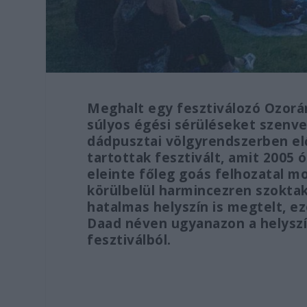
Meghalt egy fesztiválozó Ozorá
súlyos égési sérüléseket szenve
dádpusztai völgyrendszerben el
tartottak fesztivált, amit 2005
eleinte főleg goás felhozatal m
körülbelül harmincezren szoktak
hatalmas helyszín is megtelt, e
Daad néven ugyanazon a helyszín
fesztiválból.