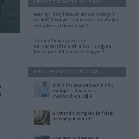
KIEMELT TÁMOGATÓI TARTALOM
Mennyi ideig bírja az ember melegvíz
nélkül? Mennyire fontos a villanybojler
a modern otthonokban?
Saunier Duval gázkazán
karbantartása a tél előtt – Hogyan
készüljünk fel a hóra és fagyra?
FRISS TÁMOGATÓI TARTALOM
Miért fáj gyakrabban a nők
a
csípője? – A válasz a
a
medencében rejlik
a
B-vitamin komplex és folsav:
szükséged van rá?
Energiát függetlenül: