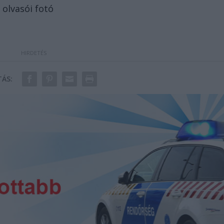
 olvasói fotó
ÁS: