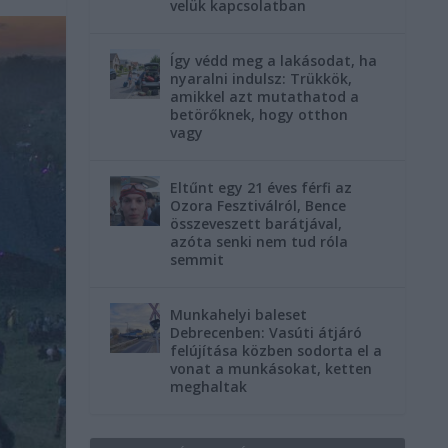
velük kapcsolatban
Így védd meg a lakásodat, ha
nyaralni indulsz: Trükkök,
amikkel azt mutathatod a
betörőknek, hogy otthon
vagy
Eltűnt egy 21 éves férfi az
Ozora Fesztiválról, Bence
összeveszett barátjával,
azóta senki nem tud róla
semmit
Munkahelyi baleset
Debrecenben: Vasúti átjáró
felújítása közben sodorta el a
vonat a munkásokat, ketten
meghaltak