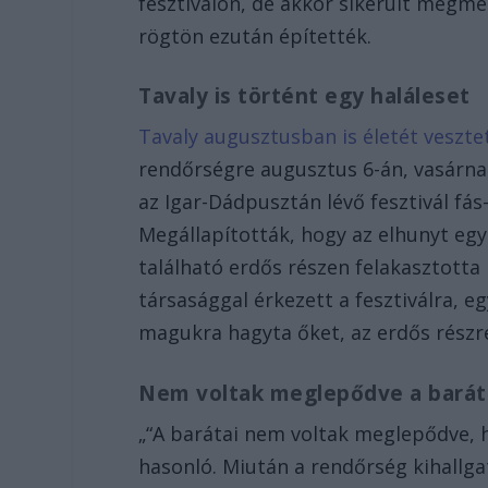
fesztiválon, de akkor sikerült megmen
rögtön ezután építették.
Tavaly is történt egy haláleset
Tavaly augusztusban is életét veszte
rendőrségre augusztus 6-án, vasárnap
az Igar-Dádpusztán lévő fesztivál fá
Megállapították, hogy az elhunyt egy 
található erdős részen felakasztotta 
társasággal érkezett a fesztiválra, eg
magukra hagyta őket, az erdős rész
Nem voltak meglepődve a bará
„“A barátai nem voltak meglepődve,
hasonló. Miután a rendőrség kihallga