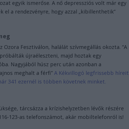
ozat egyik ismerőse. A nő depressziós volt már egy
k el a rendezvényre, hogy azzal „kibillenthetik”
 meg
z Ozora Fesztiválon, halálát szívmegállás okozta. “A
próbálták újraéleszteni, majd hoztak egy
ba. Nagyjából húsz perc után azonban a
ajnos meghalt a férfi”
A Kékvillogó legfrissebb híreit
már 341 ezernél is többen követnek minket.
züksége, tárcsázza a krízishelyzetben lévők részére
116-123-as telefonszámot, akár mobiltelefonról is!