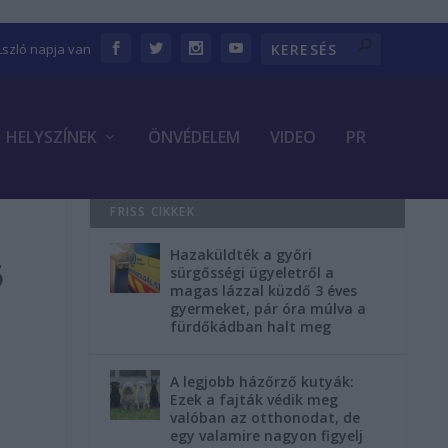
Lszló napja van
HELYSZÍNEK
ÖNVÉDELEM
VIDEO
PR
FRISS CIKKEK
Hazaküldték a győri
6
sürgősségi ügyeletről a
magas lázzal küzdő 3 éves
gyermeket, pár óra múlva a
fürdőkádban halt meg
A legjobb házőrző kutyák:
Ezek a fajták védik meg
valóban az otthonodat, de
egy valamire nagyon figyelj