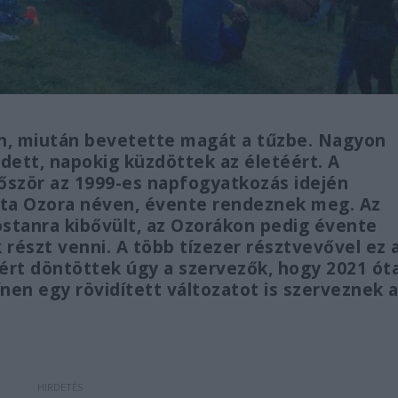
n, miután bevetette magát a tűzbe. Nagyon
dett, napokig küzdöttek az életéért. A
őször az 1999-es napfogyatkozás idején
 óta Ozora néven, évente rendeznek meg. Az
ostanra kibővült, az Ozorákon pedig évente
 részt venni. A több tízezer résztvevővel ez 
zért döntöttek úgy a szervezők, hogy 2021 ót
en egy rövidített változatot is szerveznek 