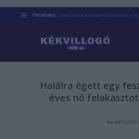
TRENDING:
Óriási razzia a budapesti piacokon, a kofá
Halálra égett egy fes
éves nő felakaszto
Írta:
KÉKVILLOGÓ