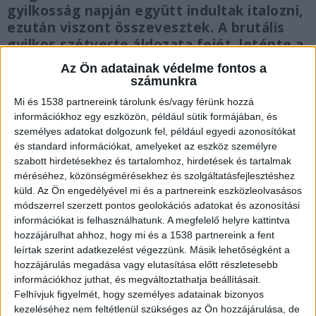
gyilkosság napján együtt indultak italozni,
ezután viszont összevesztek. A brutális
gyilkos szétverte áldozata fejét, letépte a
fülét, majd pólójával megfojtotta. Az
Az Ön adatainak védelme fontos a
áldozat édesapja nem tudta elfogadni fia
számunkra
elvesztését, rokonai azt mondják, szó
Mi és 1538 partnereink tárolunk és/vagy férünk hozzá
szerint meghasadt a szíve.
információkhoz egy eszközön, például sütik formájában, és
személyes adatokat dolgozunk fel, például egyedi azonosítókat
és standard információkat, amelyeket az eszköz személyre
szabott hirdetésekhez és tartalomhoz, hirdetések és tartalmak
méréséhez, közönségmérésekhez és szolgáltatásfejlesztéshez
Gyilkosság Rétközberencsen
küld.
Az Ön engedélyével mi és a partnereink eszközleolvasásos
módszerrel szerzett pontos geolokációs adatokat és azonosítási
Amint arról beszámoltunk,
egy rétközberencsi 17
információkat is felhasználhatunk. A megfelelő helyre kattintva
hozzájárulhat ahhoz, hogy mi és a 1538 partnereink a fent
éves fiú eltűnéséről tett bejelentést a
leírtak szerint adatkezelést végezzünk. Másik lehetőségként a
rendőrségre egyik családtagja május 14-én. A
hozzájárulás megadása vagy elutasítása előtt részletesebb
információkhoz juthat, és megváltoztathatja beállításait.
Szabolcs-Szatmár-Bereg Vármegyei Rendőr-
Felhívjuk figyelmét, hogy személyes adatainak bizonyos
főkapitányság közleménye szerint a rokon
kezeléséhez nem feltétlenül szükséges az Ön hozzájárulása, de