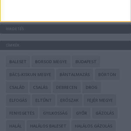
Mit tudnak a keleti e-bike-ok?
HIRDETÉS
CÍMKÉK
BALESET
BORSOD MEGYE
BUDAPEST
BÁCS-KISKUN MEGYE
BÁNTALMAZÁS
BÖRTÖN
CSALÁD
CSALÁS
DEBRECEN
DROG
ELFOGÁS
ELTŰNT
ERŐSZAK
FEJÉR MEGYE
FENYEGETÉS
GYILKOSSÁG
GYŐR
GÁZOLÁS
HALÁL
HALÁLOS BALESET
HALÁLOS GÁZOLÁS