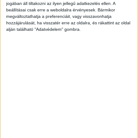
elmondta, hogy a fiú előző nap délután elment
jogában áll tiltakozni az ilyen jellegű adatkezelés ellen. A
beállításai csak erre a weboldalra érvényesek. Bármikor
fodrászhoz, de nem tért haza.
A Kékvillogó
megváltoztathatja a preferenciáit, vagy visszavonhatja
legfrissebb híreit ide kattintva éred el! A
hozzájárulását, ha visszatér erre az oldalra, és rákattint az oldal
alján található "Adatvédelem" gombra.
Facebookon már 341 ezernél is többen követnek
minket.