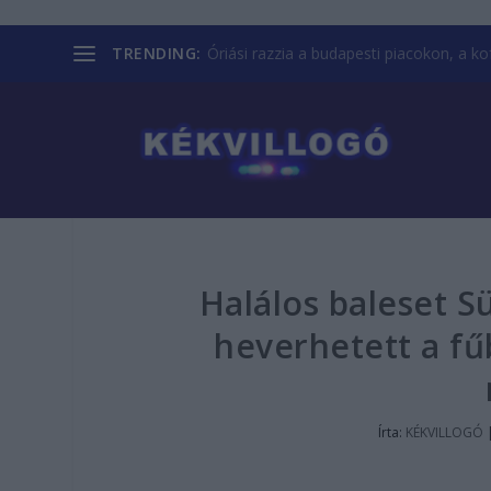
TRENDING:
Óriási razzia a budapesti piacokon, a kofá
Halálos baleset S
heverhetett a fű
Írta:
KÉKVILLOGÓ