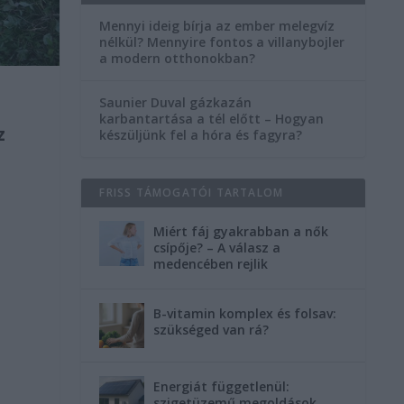
Mennyi ideig bírja az ember melegvíz
nélkül? Mennyire fontos a villanybojler
a modern otthonokban?
Saunier Duval gázkazán
karbantartása a tél előtt – Hogyan
z
készüljünk fel a hóra és fagyra?
FRISS TÁMOGATÓI TARTALOM
Miért fáj gyakrabban a nők
csípője? – A válasz a
medencében rejlik
B-vitamin komplex és folsav:
szükséged van rá?
Energiát függetlenül:
szigetüzemű megoldások