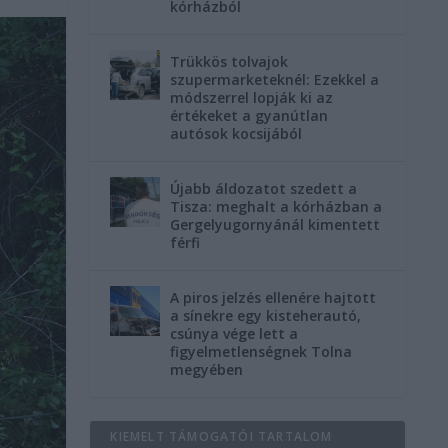
kórházból
Trükkös tolvajok
szupermarketeknél: Ezekkel a
módszerrel lopják ki az
értékeket a gyanútlan
autósok kocsijából
Újabb áldozatot szedett a
Tisza: meghalt a kórházban a
Gergelyugornyánál kimentett
férfi
A piros jelzés ellenére hajtott
a sínekre egy kisteherautó,
csúnya vége lett a
figyelmetlenségnek Tolna
megyében
KIEMELT TÁMOGATÓI TARTALOM