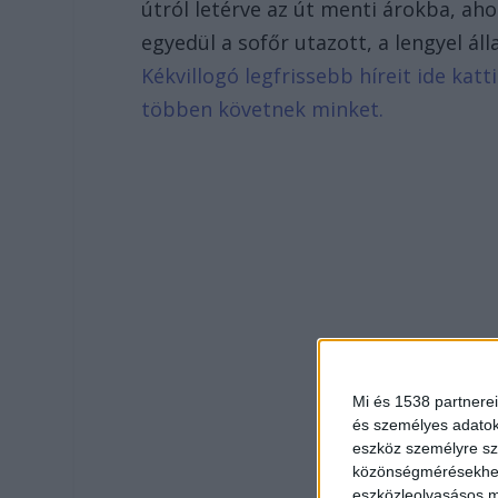
útról letérve az út menti árokba, ah
egyedül a sofőr utazott, a lengyel ál
Kékvillogó legfrissebb híreit ide kat
többen követnek minket.
Mi és 1538 partnerei
és személyes adatoka
eszköz személyre sz
közönségmérésekhez 
eszközleolvasásos mó