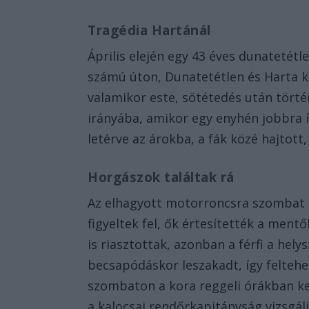
Tragédia Hartánál
Április elején egy 43 éves dunatetétle
számú úton, Dunatetétlen és Harta kö
valamikor este, sötétedés után törté
irányába, amikor egy enyhén jobbra ív
letérve az árokba, a fák közé hajtot
Horgászok találtak rá
Az elhagyott motorroncsra szombat r
figyeltek fel, ők értesítették a ment
is riasztottak, azonban a férfi a hely
becsapódáskor leszakadt, így feltehet
szombaton a kora reggeli órákban kez
a kalocsai rendőrkapitányság vizsgál