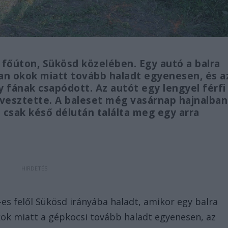
s főúton, Sükösd közelében. Egy autó a balra
lan okok miatt tovább haladt egyenesen, és a
y fának csapódott. Az autót egy lengyel férfi
t vesztette. A baleset még vasárnap hajnalban
t csak késő délután találta meg egy arra
es felől Sükösd irányába haladt, amikor egy balra
kok miatt a gépkocsi tovább haladt egyenesen, az