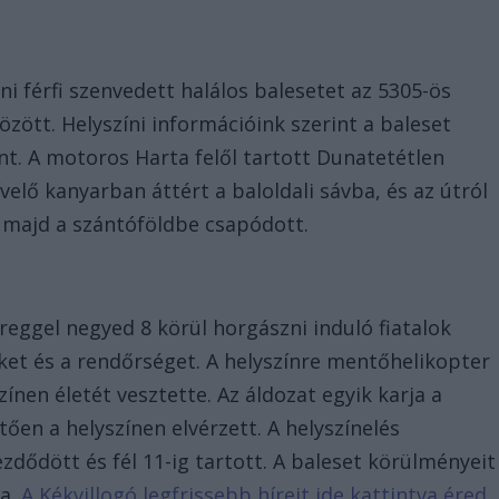
ni férfi szenvedett halálos balesetet az 5305-ös
zött. Helyszíni információink szerint a baleset
nt. A motoros Harta felől tartott Dunatetétlen
elő kanyarban áttért a baloldali sávba, és az útról
t, majd a szántóföldbe csapódott.
eggel negyed 8 körül horgászni induló fiatalok
őket és a rendőrséget. A helyszínre mentőhelikopter
színen életét vesztette. Az áldozat egyik karja a
ően a helyszínen elvérzett. A helyszínelés
dődött és fél 11-ig tartott. A baleset körülményeit
ja.
A Kékvillogó legfrissebb híreit ide kattintva éred