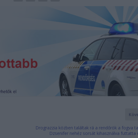
Köv
Drograzzia közben találtak rá a rendőrök a fogva ta
Dzsenifer nehéz sorsát kihasználva futtatta