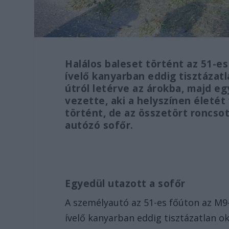
Halálos baleset történt az 51-e
ívelő kanyarban eddig tisztázat
útról letérve az árokba, majd eg
vezette, aki a helyszínen életé
történt, de az összetört roncso
autózó sofőr.
Egyedül utazott a sofőr
A személyautó az 51-es főúton az M9-
ívelő kanyarban eddig tisztázatlan o