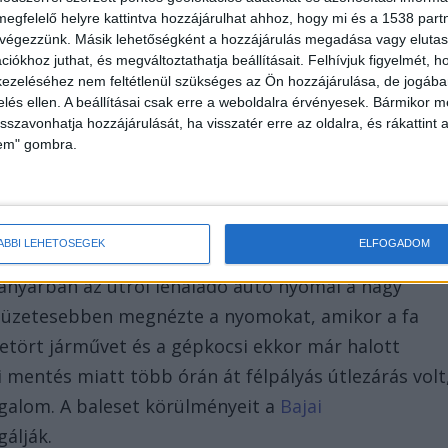
megfelelő helyre kattintva hozzájárulhat ahhoz, hogy mi és a 1538 partne
 végezzünk. Másik lehetőségként a hozzájárulás megadása vagy elutasí
iókhoz juthat, és megváltoztathatja beállításait.
Felhívjuk figyelmét, 
jnalban vagy kora reggel történhetett, azonban az
ezeléséhez nem feltétlenül szükséges az Ön hozzájárulása, de jogában 
éső délutáni órákban bukkantak rá, így a helyszínre
zelés ellen. A beállításai csak erre a weboldalra érvényesek. Bármikor m
isszavonhatja hozzájárulását, ha visszatér erre az oldalra, és rákattint a
a halott férfire találtak rá – írja a
baon.hu
.
lem" gombra.
s
ÁBBI LEHETŐSÉGEK
ELFOGADOM
kanyarban az útról lehaladó autó nyomai a nagy
és tüzetesebben megnézte a nyomokat, amikor a fa
etört járművet és a gépkocsi ekkor már halott
i mentés miatt több órán át félpályás útlezárás volt
orgalom. A baleset körülményeit a
Bajai
gálják.