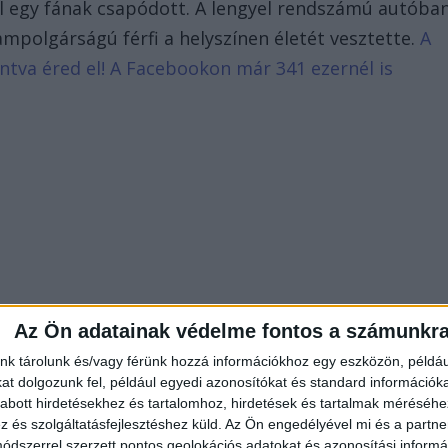
ol egy fának csapódott. A lengyel rendszámú autóba
lampolgárságú férfi a helyszínen életét vesztette.
A
tintva éred el! A Facebookon már 341 ezernél is
Az Ön adatainak védelme fontos a számunkr
nk tárolunk és/vagy férünk hozzá információkhoz egy eszközön, példáu
t dolgozunk fel, például egyedi azonosítókat és standard információk
abott hirdetésekhez és tartalomhoz, hirdetések és tartalmak méréséhe
és szolgáltatásfejlesztéshez küld.
Az Ön engedélyével mi és a partne
dszerrel szerzett pontos geolokációs adatokat és azonosítási informác