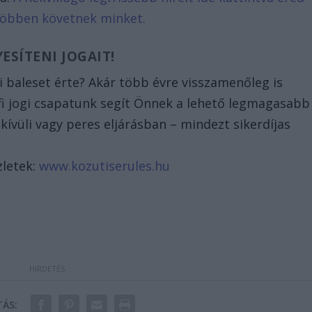
 többen követnek minket.
ESÍTENI JOGAIT!
 baleset érte? Akár több évre visszamenőleg is
ofi jogi csapatunk segít Önnek a lehető legmagasabb
kívüli vagy peres eljárásban – mindezt sikerdíjas
letek:
www.kozutiserules.hu
ÁS: