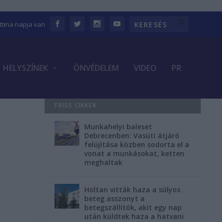
ettina napja van
HELYSZÍNEK
ÖNVÉDELEM
VIDEO
PR
FRISS CIKKEK
Munkahelyi baleset
Debrecenben: Vasúti átjáró
felújítása közben sodorta el a
vonat a munkásokat, ketten
meghaltak
Holtan vitták haza a súlyos
beteg asszonyt a
betegszállítók, akit egy nap
után küldtek haza a hatvani