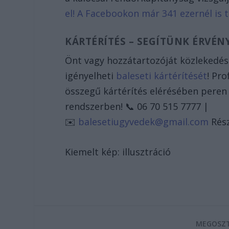
el! A Facebookon már 341 ezernél is
KÁRTÉRÍTÉS – SEGÍTÜNK ÉRVÉNY
Önt vagy hozzátartozóját közlekedési
igényelheti
baleseti kártérítését
! Pr
összegű kártérítés elérésében peren 
rendszerben! 📞 06 70 515 7777 |
✉️
balesetiugyvedek@gmail.com
Rész
Kiemelt kép: illusztráció
MEGOSZT