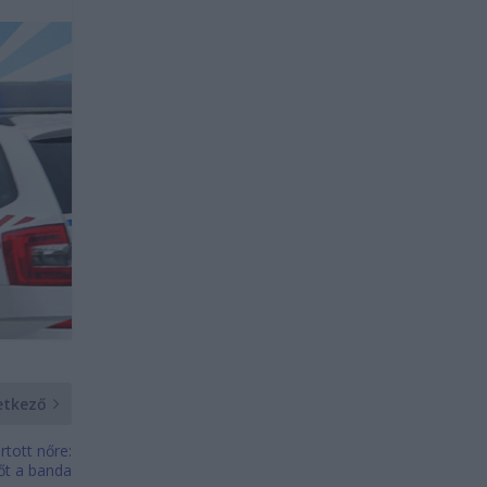
etkező
rtott nőre:
 őt a banda