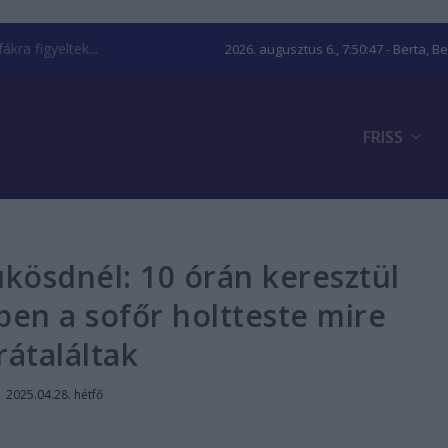
kra figyeltek...
2026. augusztus 6., 7:50:47
- Berta, B
FRISS
ükösdnél: 10 órán keresztül
ben a sofőr holtteste mire
rátaláltak
|
2025.04.28. hétfő