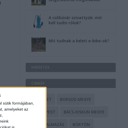
n
A csőbúvár szivattyúk: mit
kell tudni róluk?
Mit tudnak a keleti e-bike-ok?
HIRDETÉS
CÍMKÉK
a
BALESET
BORSOD MEGYE
l sütik formájában,
at, amelyeket az
BUDAPEST
BÁCS-KISKUN MEGYE
z,
reink
BÁNTALMAZÁS
BÖRTÖN
iókat is