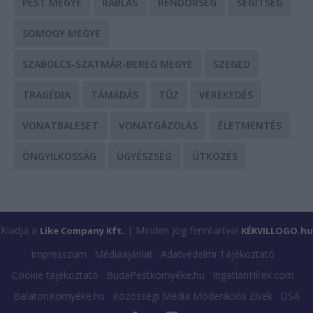
PEST MEGYE
RABLÁS
RENDŐRSÉG
SEGÍTSÉG
SOMOGY MEGYE
SZABOLCS-SZATMÁR-BEREG MEGYE
SZEGED
TRAGÉDIA
TÁMADÁS
TŰZ
VEREKEDÉS
VONATBALESET
VONATGÁZOLÁS
ÉLETMENTÉS
ÖNGYILKOSSÁG
ÜGYÉSZSÉG
ÜTKÖZÉS
Kiadja a
| Minden jog fenntartva!
Like Company Kft.
KÉKVILLOGO.hu
Impresszum
Médiaajánlat
Adatvédelmi Tájékoztató
Cookie tájékoztató
BudaPestkörnyéke.hu
IngatlanHírek.com
BalatonKörnyéke.hu
Közösségi Média Moderációs Elvek
DSA