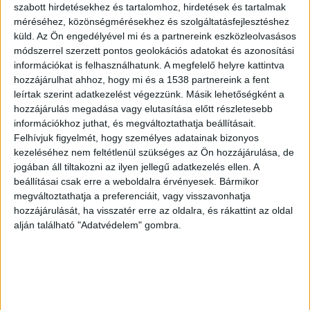
szabott hirdetésekhez és tartalomhoz, hirdetések és tartalmak
műszaki mentést a balesetnél, amelyhez a
méréséhez, közönségmérésekhez és szolgáltatásfejlesztéshez
mentők is kivonultak. Az érintett
küld.
Az Ön engedélyével mi és a partnereink eszközleolvasásos
útszakaszt teljes szélességében lezárták.
módszerrel szerzett pontos geolokációs adatokat és azonosítási
információkat is felhasználhatunk. A megfelelő helyre kattintva
hozzájárulhat ahhoz, hogy mi és a 1538 partnereink a fent
leírtak szerint adatkezelést végezzünk. Másik lehetőségként a
hozzájárulás megadása vagy elutasítása előtt részletesebb
Meghalt egy ember
információkhoz juthat, és megváltoztathatja beállításait.
Felhívjuk figyelmét, hogy személyes adatainak bizonyos
A Szabolcs Traffi/Útinfó facebook csoport
kezeléséhez nem feltétlenül szükséges az Ön hozzájárulása, de
jogában áll tiltakozni az ilyen jellegű adatkezelés ellen. A
információja szerint sajnos a szörnyű balesetnek
beállításai csak erre a weboldalra érvényesek. Bármikor
halálos áldozata is van. Ezt erősítette meg a
megváltoztathatja a preferenciáit, vagy visszavonhatja
hozzájárulását, ha visszatér erre az oldalra, és rákattint az oldal
sonline.hu-nak a Szabolcs-Szatmár-Bereg
alján található "Adatvédelem" gombra.
Vármegyei Rendőr-főkapitányság sajtószóvivője
is.
A Kékvillogó legfrissebb híreit ide kattintva
éred el! A Facebookon már 341 ezernél is többen
követnek minket.