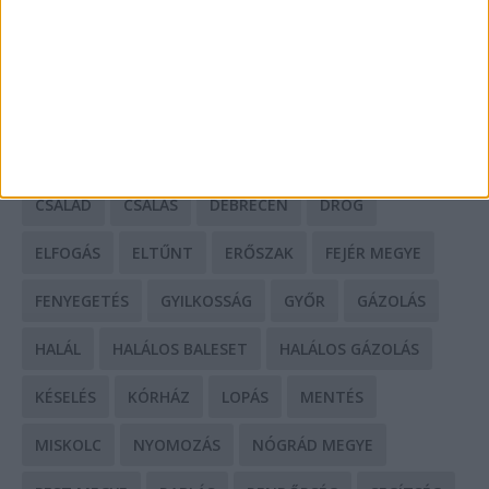
CÍMKÉK
BALESET
BORSOD MEGYE
BUDAPEST
BÁCS-KISKUN MEGYE
BÁNTALMAZÁS
BÖRTÖN
CSALÁD
CSALÁS
DEBRECEN
DROG
ELFOGÁS
ELTŰNT
ERŐSZAK
FEJÉR MEGYE
FENYEGETÉS
GYILKOSSÁG
GYŐR
GÁZOLÁS
HALÁL
HALÁLOS BALESET
HALÁLOS GÁZOLÁS
KÉSELÉS
KÓRHÁZ
LOPÁS
MENTÉS
MISKOLC
NYOMOZÁS
NÓGRÁD MEGYE