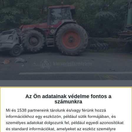
A Szabolcs-Szatmár-Bereg
Az Ön adatainak védelme fontos a
számunkra
Vármegyei Katasztrófavédelem közlése
szerint összeütközött egy traktor és egy
Mi és 1538 partnereink tárolunk és/vagy férünk hozzá
személyautó Sényő közelében, a 4102-es
információkhoz egy eszközön, például sütik formájában, és
út Napkor felé vezető szakaszán. A
személyes adatokat dolgozunk fel, például egyedi azonosítókat
és standard információkat, amelyeket az eszköz személyre
nyíregyházi hivatásos tűzoltók végezték a