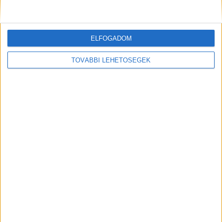
252 ezernél is többen követnek minket.
Kiemelt kép: illusztráció
ELFOGADOM
TOVÁBBI LEHETŐSÉGEK
MEGOSZTÁS: