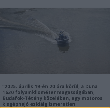
“2025. április 19-én 20 óra körül, a Duna
1630 folyamkilométer magasságában,
Budafok-Tétény közelében, egy motoros
kisgéphajó ezidáig ismeretlen