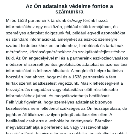
körülmények között felborult. A
Az Ön adatainak védelme fontos a
csónakban öt férfi utazott, közülük
számunkra
hárman partra úsztak, egy embert a
BRFK Dunai Vízirendészeti
Mi és 1538 partnereink tárolunk és/vagy férünk hozzá
információkhoz egy eszközön, például sütik formájában, és
Rendőrkapitányság munkatársai
személyes adatokat dolgozunk fel, például egyedi azonosítókat
kimentettek a vízből. A rendelkezésre álló
és standard információkat, amelyeket az eszköz személyre
adatok szerint sérülésük nem keletkezett”
szabott hirdetésekhez és tartalomhoz, hirdetések és tartalmak
– írja közleményében a rendőrség.
méréséhez, közönségmérésekhez és szolgáltatásfejlesztéshez
küld.
Az Ön engedélyével mi és a partnereink eszközleolvasásos
módszerrel szerzett pontos geolokációs adatokat és azonosítási
információkat is felhasználhatunk. A megfelelő helyre kattintva
hozzájárulhat ahhoz, hogy mi és a 1538 partnereink a fent
Részeg volt a kapitány
leírtak szerint adatkezelést végezzünk. Másik lehetőségként a
hozzájárulás megadása vagy elutasítása előtt részletesebb
Egy embert – mind a vízen, mind a szárazföldön –
információkhoz juthat, és megváltoztathatja beállításait.
Felhívjuk figyelmét, hogy személyes adatainak bizonyos
jelenleg is keresnek. A hajóroncsot a DVRK
kezeléséhez nem feltétlenül szükséges az Ön hozzájárulása, de
járőrei megtalálták és a partra vontatták. A
jogában áll tiltakozni az ilyen jellegű adatkezelés ellen. A
beállításai csak erre a weboldalra érvényesek. Bármikor
kisgéphajón tartózkodó személyeket
megváltoztathatja a preferenciáit, vagy visszavonhatja
mintavételre előállították; a kisgéphajó
hozzájárulását, ha visszatér erre az oldalra, és rákattint az oldal