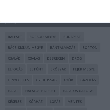
HIRDETÉS
CÍMKÉK
BALESET
BORSOD MEGYE
BUDAPEST
BÁCS-KISKUN MEGYE
BÁNTALMAZÁS
BÖRTÖN
CSALÁD
CSALÁS
DEBRECEN
DROG
ELFOGÁS
ELTŰNT
ERŐSZAK
FEJÉR MEGYE
FENYEGETÉS
GYILKOSSÁG
GYŐR
GÁZOLÁS
HALÁL
HALÁLOS BALESET
HALÁLOS GÁZOLÁS
KÉSELÉS
KÓRHÁZ
LOPÁS
MENTÉS