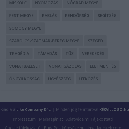
MISKOLC
NYOMOZÁS
NÓGRÁD MEGYE
PEST MEGYE
RABLÁS
RENDŐRSÉG
SEGÍTSÉG
SOMOGY MEGYE
SZABOLCS-SZATMÁR-BEREG MEGYE
SZEGED
TRAGÉDIA
TÁMADÁS
TŰZ
VEREKEDÉS
VONATBALESET
VONATGÁZOLÁS
ÉLETMENTÉS
ÖNGYILKOSSÁG
ÜGYÉSZSÉG
ÜTKÖZÉS
Kiadja a
| Minden jog fenntartva!
Like Company Kft.
KÉKVILLOGO.hu
Impresszum
Médiaajánlat
Adatvédelmi Tájékoztató
Cookie tájékoztató
BudaPestkörnyéke.hu
IngatlanHírek.com