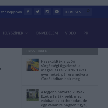
Lszló napja van
HELYSZÍNEK
ÖNVÉDELEM
VIDEO
PR
FRISS CIKKEK
Hazaküldték a győri
,
sürgősségi ügyeletről a
magas lázzal küzdő 3 éves
gyermeket, pár óra múlva a
fürdőkádban halt meg
A legjobb házőrző kutyák:
Ezek a fajták védik meg
valóban az otthonodat, de
egy valamire nagyon figyelj