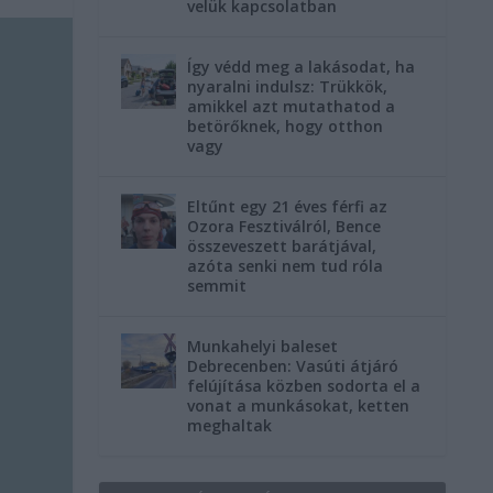
velük kapcsolatban
Így védd meg a lakásodat, ha
nyaralni indulsz: Trükkök,
amikkel azt mutathatod a
betörőknek, hogy otthon
vagy
Eltűnt egy 21 éves férfi az
Ozora Fesztiválról, Bence
összeveszett barátjával,
azóta senki nem tud róla
semmit
Munkahelyi baleset
Debrecenben: Vasúti átjáró
felújítása közben sodorta el a
vonat a munkásokat, ketten
meghaltak