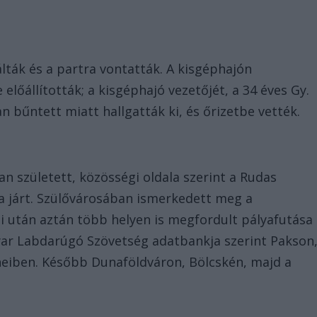
lták és a partra vontatták. A kisgéphajón
lőállították; a kisgéphajó vezetőjét, a 34 éves Gy.
n bűntett miatt hallgatták ki, és őrizetbe vették.
n született, közösségi oldala szerint a Rudas
ra járt. Szülővárosában ismerkedett meg a
ei után aztán több helyen is megfordult pályafutása
yar Labdarúgó Szövetség adatbankja szerint Pakson
neiben. Később Dunaföldváron, Bölcskén, majd a