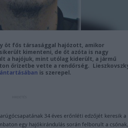
y öt fős társasággal hajózott, amikor
ikerült kimenteni, de őt azóta is nagy
t a hajójuk, mint utólag kiderült, a jármű
ton őrizetbe vette a rendőrség. Lieszkovszk
vántartásában
is szerepel.
darúgócsapatának 34 éves erőnléti edzőjét keresik a
mbaton egy hajókirándulás során felborult a csónak