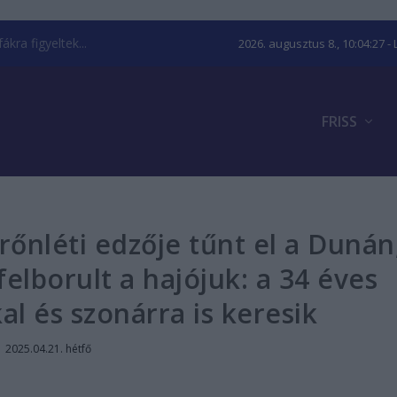
kra figyeltek...
2026. augusztus 8., 10:04:28
- 
FRISS
erőnléti edzője tűnt el a Dunán
lborult a hajójuk: a 34 éves
l és szonárra is keresik
|
2025.04.21. hétfő