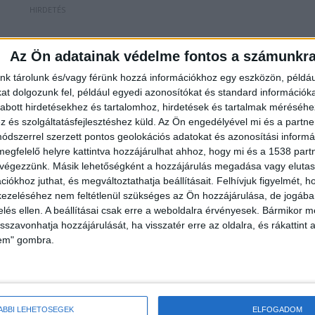
Az Ön adatainak védelme fontos a számunkr
atóságok drónokkal és szonárral próbálták
nk tárolunk és/vagy férünk hozzá információkhoz egy eszközön, példáu
t dolgozunk fel, például egyedi azonosítókat és standard információk
t este tíz óráig a keresést 28 fővárosi hivatásos
abott hirdetésekhez és tartalomhoz, hirdetések és tartalmak méréséhe
sztrófavédelem és Speciális Mentő Egyesület
és szolgáltatásfejlesztéshez küld.
Az Ön engedélyével mi és a partne
dszerrel szerzett pontos geolokációs adatokat és azonosítási informác
 rossz látási viszonyok és a Duna erős sodrása miatt
megfelelő helyre kattintva hozzájárulhat ahhoz, hogy mi és a 1538 partne
enesen felfüggeszteni. Vasárnap újra megkezdték a
 végezzünk. Másik lehetőségként a hozzájárulás megadása vagy elutasí
iókhoz juthat, és megváltoztathatja beállításait.
Felhívjuk figyelmét, 
ezeléséhez nem feltétlenül szükséges az Ön hozzájárulása, de jogában 
zelés ellen. A beállításai csak erre a weboldalra érvényesek. Bármikor m
isszavonhatja hozzájárulását, ha visszatér erre az oldalra, és rákattint a
lem" gombra.
gy a Csepel SC labdarúgócsapatának erőnléti
pi hajókiránduláson balesetet szenvedett, amikor a
ÁBBI LEHETŐSÉGEK
ELFOGADOM