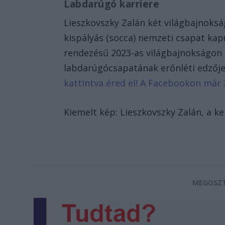
Labdarúgó karriere
Lieszkovszky Zalán két világbajnoks
kispályás (socca) nemzeti csapat kap
rendezésű 2023-as világbajnokságon i
labdarúgócsapatának erőnléti edzőj
kattintva éred el! A Facebookon már 
Kiemelt kép: Lieszkovszky Zalán, a ke
MEGOSZT