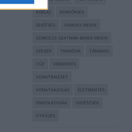
RABLÁS
RENDŐRSÉG
SEGÍTSÉG
SOMOGY MEGYE
SZABOLCS-SZATMÁR-BEREG MEGYE
SZEGED
TRAGÉDIA
TÁMADÁS
TŰZ
VEREKEDÉS
VONATBALESET
VONATGÁZOLÁS
ÉLETMENTÉS
ÖNGYILKOSSÁG
ÜGYÉSZSÉG
ÜTKÖZÉS
t