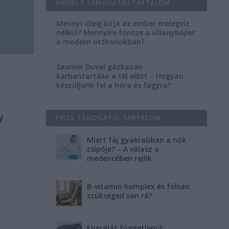
KIEMELT TÁMOGATÓI TARTALOM
Mennyi ideig bírja az ember melegvíz
nélkül? Mennyire fontos a villanybojler
a modern otthonokban?
Saunier Duval gázkazán
karbantartása a tél előtt – Hogyan
készüljünk fel a hóra és fagyra?
y
FRISS TÁMOGATÓI TARTALOM
Miért fáj gyakrabban a nők
csípője? – A válasz a
medencében rejlik
B-vitamin komplex és folsav:
szükséged van rá?
,
Energiát függetlenül: