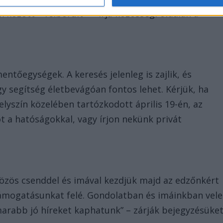
 között – felborult” – írja közösségi oldalán a
entőegységek. A keresés jelenleg is zajlik, és
y segítség életbevágóan fontos lehet. Kérjük, ha
helyszín közelében tartózkodott április 19-én, az
ot a hatóságokkal, vagy írjon nekünk privát
özös csenddel és imával kezdjük majd az edzőnkért
 támogatásunkat felé. Gondolatban és imáinkban vele
arabb jó híreket kaphatunk” – zárják bejegyzésüke