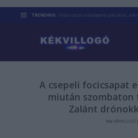
TRENDING:
Óriási razzia a budapesti piacokon, a kofá
A csepeli focicsapat 
miután szombaton fe
Zalánt drónokka
Írta:
KÉKVILLOGÓ