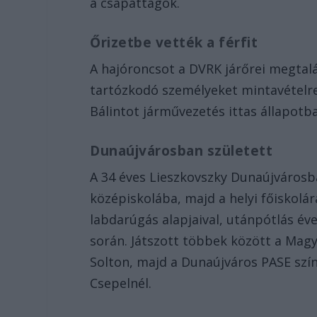
a csapattagok.
Őrizetbe vették a férfit
A hajóroncsot a DVRK járőrei megtalá
tartózkodó személyeket mintavételre e
Bálintot járművezetés ittas állapotba
Dunaújvárosban született
A 34 éves Lieszkovszky Dunaújvárosba
középiskolába, majd a helyi főiskolá
labdarúgás alapjaival, utánpótlás év
során. Játszott többek között a Mag
Solton, majd a Dunaújváros PASE szí
Csepelnél.