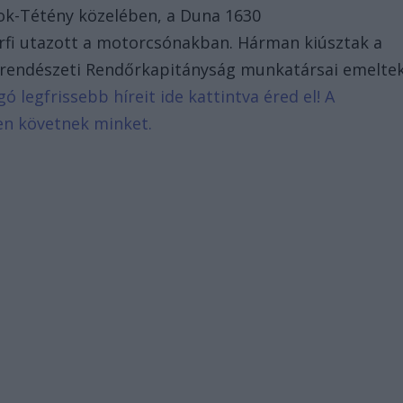
fok-Tétény közelében, a Duna 1630
érfi utazott a motorcsónakban. Hárman kiúsztak a
zirendészeti Rendőrkapitányság munkatársai emelte
gó legfrissebb híreit ide kattintva éred el! A
en követnek minket.