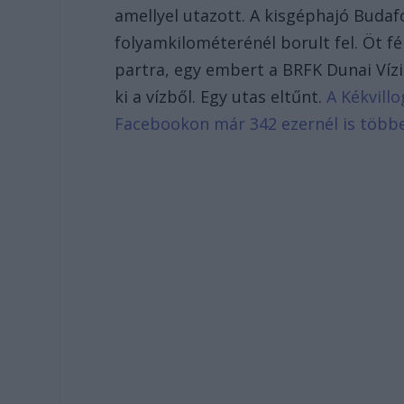
amellyel utazott. A kisgéphajó Buda
folyamkilométerénél borult fel. Öt f
partra, egy embert a BRFK Dunai Ví
ki a vízből. Egy utas eltűnt.
A Kékvillo
Facebookon már 342 ezernél is több