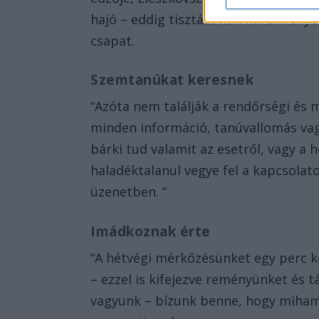
hajó – eddig tisztázatlan körülmények
csapat.
Szemtanúkat keresnek
“Azóta nem találják a rendőrségi és m
minden információ, tanúvallomás vag
bárki tud valamit az esetről, vagy a 
haladéktalanul vegye fel a kapcsolat
üzenetben. “
Imádkoznak érte
“A hétvégi mérkőzésünket egy perc k
– ezzel is kifejezve reményünket és
vagyunk – bízunk benne, hogy miham