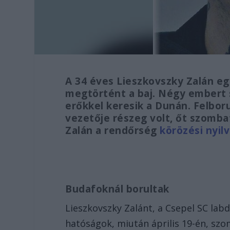
A 34 éves Lieszkovszky Zalán eg
megtörtént a baj. Négy embert s
erőkkel keresik a Dunán. Felborul
vezetője részeg volt, őt szomba
Zalán a rendőrség
körözési nyil
Budafoknál borultak
Lieszkovszky Zalánt, a Csepel SC lab
hatóságok, miután április 19-én, szo