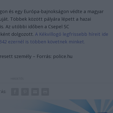
ágon és egy Európa-bajnokságon védte a magyar
uját. Többek között pályára lépett a hazai
s. Az utóbbi időben a Csepel SC
eként dolgozott.
A Kékvillogó legfrissebb híreit ide
342 ezernél is többen követnek minket.
resett személy – Forrás: police.hu
ÁS: