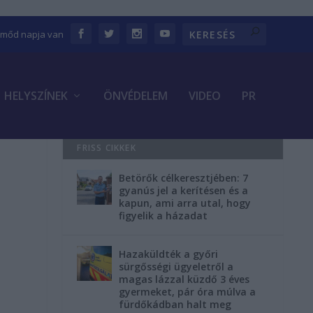
Emőd napja van
HELYSZÍNEK
ÖNVÉDELEM
VIDEO
PR
FRISS CIKKEK
Betörők célkeresztjében: 7
gyanús jel a kerítésen és a
kapun, ami arra utal, hogy
figyelik a házadat
Hazaküldték a győri
sürgősségi ügyeletről a
magas lázzal küzdő 3 éves
gyermeket, pár óra múlva a
fürdőkádban halt meg