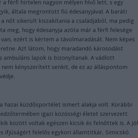
 a férfi hirtelen nagyon mélyen hívő lett, s egy
gyik, általa megrontott fiú édesanyjával. A baráti
a nőt sikerült kiszakítania a családjából, ma pedig
dta meg, hogy édesanyja azóta már a férfi felesége
ul van, ezért is kértem a távolmaradását. Nem képes
eretne. Azt látom, hogy maradandó károsodást
 ambuláns lapok is bizonyítanak. A vádlott
 nem kényszerített senkit, de ez az álláspontom
védje.
a hazai küzdősportélet ismert alakja volt. Korábbi
edzőtermében igazi közösségi életet szervezett.
ik között voltak egészen kicsik és felnőttek is. A jó
 ifjúságért felelős egykori államtitkár, Simicskó