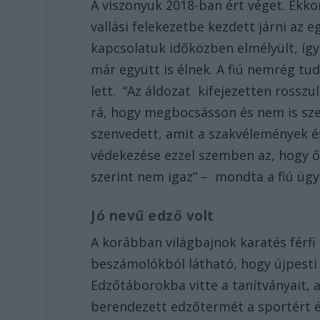
A viszonyuk 2018-ban ért véget. Ekkor
vallási felekezetbe kezdett járni az e
kapcsolatuk időközben elmélyült, így 
már együtt is élnek. A fiú nemrég tu
lett. “Az áldozat kifejezetten rossz
rá, hogy megbocsásson és nem is sz
szenvedett, amit a szakvélemények és
védekezése ezzel szemben az, hogy ő
szerint nem igaz” – mondta a fiú ügy
Jó nevű edző volt
A korábban világbajnok karatés férfi 
beszámolókból látható, hogy újpesti 
Edzőtáborokba vitte a tanítványait, ak
berendezett edzőtermét a sportért és