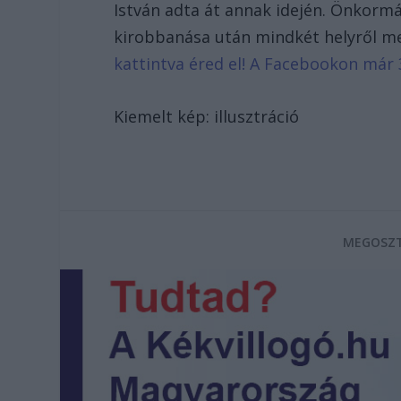
István adta át annak idején. Önkormán
kirobbanása után mindkét helyről me
kattintva éred el! A Facebookon már 
Kiemelt kép: illusztráció
MEGOSZT