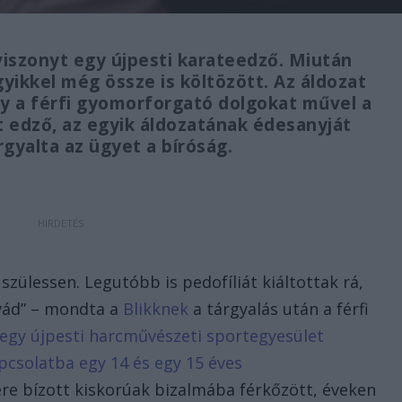
 viszonyt egy újpesti karateedző. Miután
gyikkel még össze is költözött. Az áldozat
y a férfi gyomorforgató dolgokat művel a
olt edző, az egyik áldozatának édesanyját
rgyalta az ügyet a bíróság.
szülessen. Legutóbb is pedofíliát kiáltottak rá,
vád” – mondta a
Blikknek
a tárgyalás után a férfi
n egy újpesti harcművészeti sportegyesület
pcsolatba egy 14 és egy 15 éves
ére bízott kiskorúak bizalmába férkőzött, éveken