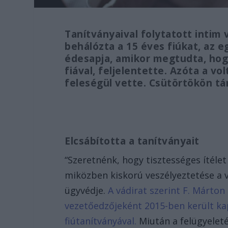
Tanítványaival folytatott intim
behálózta a 15 éves fiúkat, az e
édesapja, amikor megtudta, hog
fiával, feljelentette. Azóta a v
feleségül vette. Csütörtökön tá
Elcsábította a tanítványait
“Szeretnénk, hogy tisztességes ítélet 
miközben kiskorú veszélyeztetése a 
ügyvédje.
A vádirat szerint F. Márto
vezetőedzőjeként 2015-ben került ka
fiútanítványával.
Miután a felügyelet