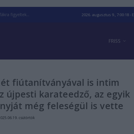
kra figyeltek...
2026. augusztus 9., 7:00:19
- 
FRISS
t fiútanítványával is intim
az újpesti karateedző, az egyik
yját még feleségül is vette
025.06.19. csütörtök