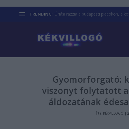
TRENDING:
Óriási razzia a budapesti piacokon, a kofá
Gyomorforgató: ké
viszonyt folytatott 
áldozatának édesan
Írta:
KÉKVILLOGÓ
|
2