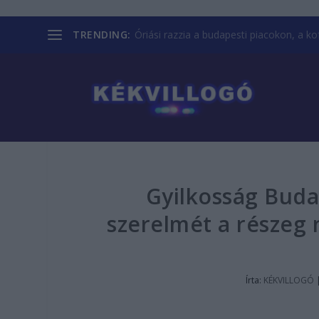
TRENDING:
Óriási razzia a budapesti piacokon, a kofá
Gyilkosság Budap
szerelmét a részeg 
Írta:
KÉKVILLOGÓ