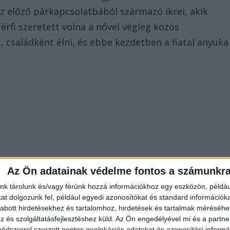
z előző párkapcsolatbából származó ikrei, akik
érfi szeretett volna a nővel végleg közös
 családként élni, és ebbe kezdetben a fiatal anyuka
Az Ön adatainak védelme fontos a számunkr
nk tárolunk és/vagy férünk hozzá információkhoz egy eszközön, példáu
t dolgozunk fel, például egyedi azonosítókat és standard információk
abott hirdetésekhez és tartalomhoz, hirdetések és tartalmak méréséhe
és szolgáltatásfejlesztéshez küld.
Az Ön engedélyével mi és a partne
dszerrel szerzett pontos geolokációs adatokat és azonosítási informác