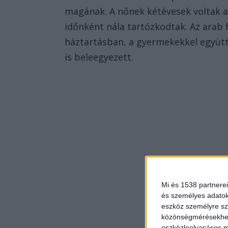
magának. A nőnek kétévesek voltak a
időnként nála tartózkodtak. Az arab f
háztartásban, a gyermekekkel együtt,
is beleegyezett.
Mi és 1538 partnerei
és személyes adatoka
eszköz személyre sz
közönségmérésekhez 
eszközleolvasásos mó