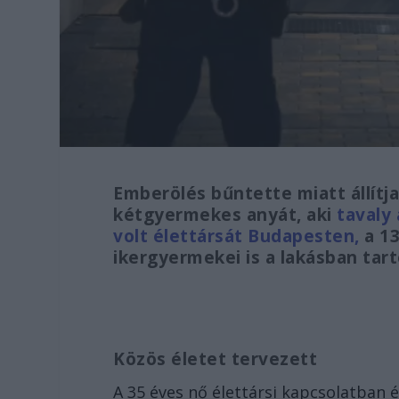
Emberölés bűntette miatt állítja
kétgyermekes anyát, aki
tavaly 
volt élettársát Budapesten,
a 1
ikergyermekei is a lakásban tar
Közös életet tervezett
A 35 éves nő élettársi kapcsolatban él