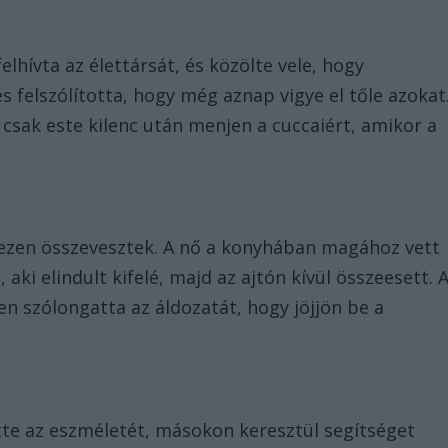
elhívta az élettársát, és közölte vele, hogy
s felszólította, hogy még aznap vigye el tőle azokat
y csak este kilenc után menjen a cuccaiért, amikor a
s ezen összevesztek. A nő a konyhában magához vett
t, aki elindult kifelé, majd az ajtón kívül összeesett. 
n szólongatta az áldozatát, hogy jöjjön be a
ette az eszméletét, másokon keresztül segítséget