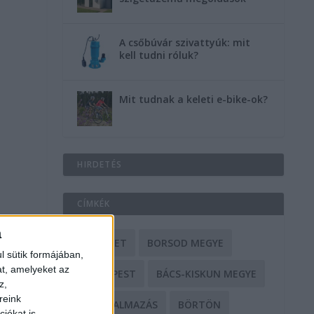
A csőbúvár szivattyúk: mit
kell tudni róluk?
Mit tudnak a keleti e-bike-ok?
HIRDETÉS
CÍMKÉK
a
BALESET
BORSOD MEGYE
l sütik formájában,
at, amelyeket az
BUDAPEST
BÁCS-KISKUN MEGYE
z,
reink
BÁNTALMAZÁS
BÖRTÖN
iókat is