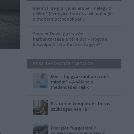
Mennyi ideig bírja az ember melegvíz
nélkül? Mennyire fontos a villanybojler
a modern otthonokban?
Saunier Duval gázkazán
karbantartása a tél előtt – Hogyan
készüljünk fel a hóra és fagyra?
FRISS TÁMOGATÓI TARTALOM
Miért fáj gyakrabban a nők
csípője? – A válasz a
medencében rejlik
B-vitamin komplex és folsav:
szükséged van rá?
Energiát függetlenül:
t
szigetüzemű megoldások