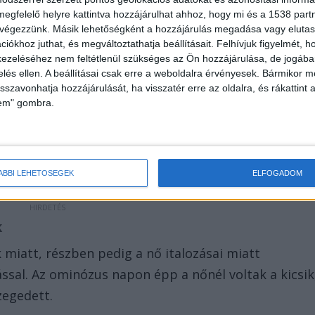
megfelelő helyre kattintva hozzájárulhat ahhoz, hogy mi és a 1538 partne
 végezzünk. Másik lehetőségként a hozzájárulás megadása vagy elutasí
iókhoz juthat, és megváltoztathatja beállításait.
Felhívjuk figyelmét, 
gyüttéléstől, és azt sem engedte meg a férfinak,
ezeléséhez nem feltétlenül szükséges az Ön hozzájárulása, de jogában 
zelés ellen. A beállításai csak erre a weboldalra érvényesek. Bármikor m
ak, az ő altatásukat megelőzően hazaérkezzen.
isszavonhatja hozzájárulását, ha visszatér erre az oldalra, és rákattint a
is otthon voltak, akkor a férfi napközben sem
lem" gombra.
sebb híreit ide kattintva éred el! A Facebookon már
et.
ÁBBI LEHETŐSÉGEK
ELFOGADOM
k
 miatt, részben pedig a nő italozásai miatt
sal. Az ominózus napon épp a nőnél voltak a kicsik
zegedett.