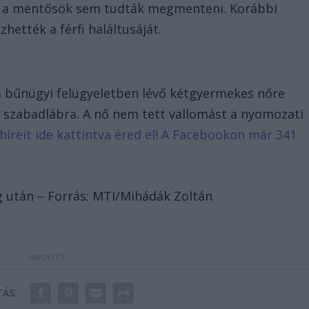
ár a mentősök sem tudták megmenteni. Korábbi
hették a férfi haláltusáját.
a bűnügyi felügyeletben lévő kétgyermekes nőre
k szabadlábra. A nő nem tett vallomást a nyomozati
 híreit ide kattintva éred el! A Facebookon már 341
ág után – Forrás: MTI/Mihádák Zoltán
ÁS: