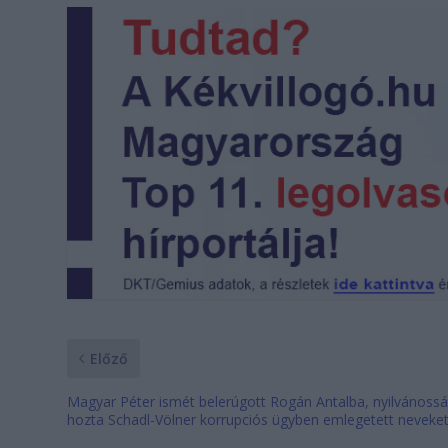
Előző
Magyar Péter ismét belerúgott Rogán Antalba, nyilvánoss
hozta Schadl-Völner korrupciós ügyben emlegetett neveke