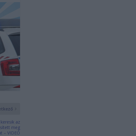
etkező
keresik az
sített meg
lat – VIDEÓ