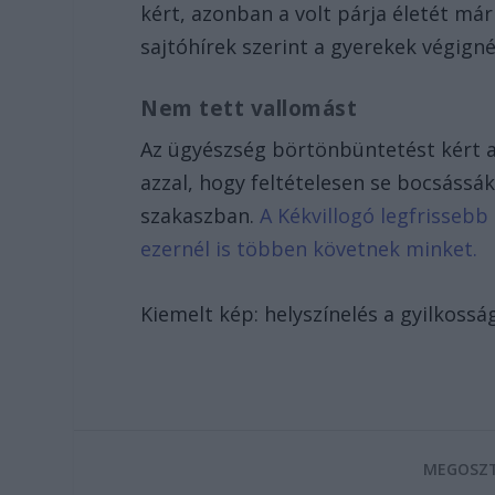
kért, azonban a volt párja életét m
sajtóhírek szerint a gyerekek végignéz
Nem tett vallomást
Az ügyészség börtönbüntetést kért 
azzal, hogy feltételesen se bocsássá
szakaszban.
A Kékvillogó legfrissebb
ezernél is többen követnek minket.
Kiemelt kép: helyszínelés a gyilkoss
MEGOSZT