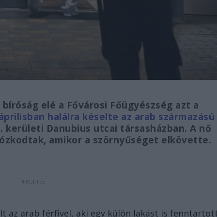
 bíróság elé a Fővárosi Főügyészség azt a
áprilisban halálra késelte az arab származású
3. kerületi Danubius utcai társasházban. A nő
tózkodtak, amikor a szörnyűséget elkövette.
t az arab férfivel, aki egy külön lakást is fenntartot