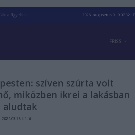
kra figyeltek...
2026. augusztus 9., 9:07:33
- 
FRISS
esten: szíven szúrta volt
nő, miközben ikrei a lakásban
aludtak
|
2024.03.18. hétfő