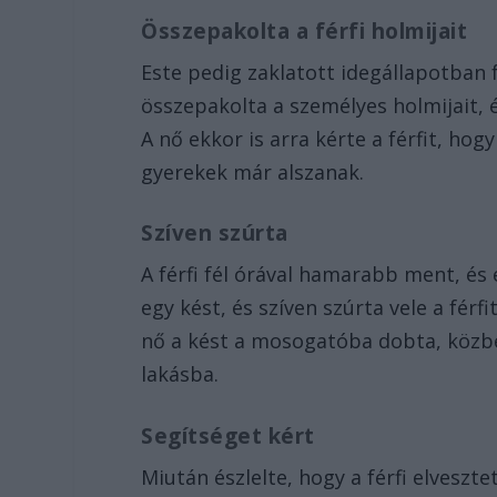
Összepakolta a férfi holmijait
Este pedig zaklatott idegállapotban f
összepakolta a személyes holmijait, é
A nő ekkor is arra kérte a férfit, hog
gyerekek már alszanak.
Szíven szúrta
A férfi fél órával hamarabb ment, é
egy kést, és szíven szúrta vele a férfi
nő a kést a mosogatóba dobta, közbe
lakásba.
Segítséget kért
Miután észlelte, hogy a férfi elveszt