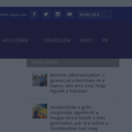
Emőd napja van
HELYSZÍNEK
ÖNVÉDELEM
VIDEO
PR
FRISS CIKKEK
Betörők célkeresztjében: 7
gyanús jel a kerítésen és a
kapun, ami arra utal, hogy
figyelik a házadat
Hazaküldték a győri
sürgősségi ügyeletről a
magas lázzal küzdő 3 éves
gyermeket, pár óra múlva a
fürdőkádban halt meg