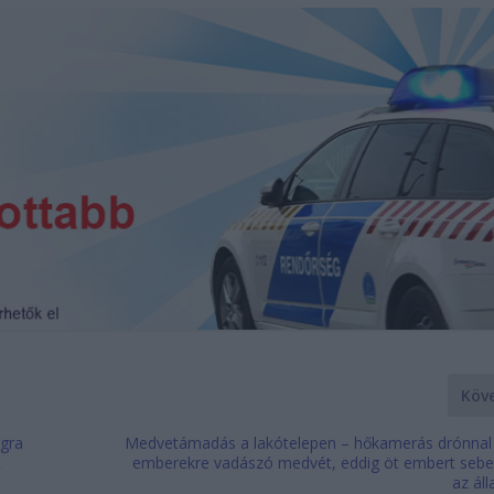
Köv
ágra
Medvetámadás a lakótelepen – hőkamerás drónnal 
t
emberekre vadászó medvét, eddig öt embert sebe
az ál