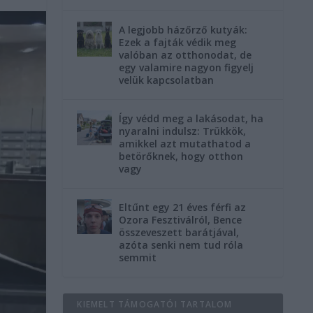
A legjobb házőrző kutyák:
Ezek a fajták védik meg
valóban az otthonodat, de
egy valamire nagyon figyelj
velük kapcsolatban
Így védd meg a lakásodat, ha
nyaralni indulsz: Trükkök,
amikkel azt mutathatod a
betörőknek, hogy otthon
vagy
Eltűnt egy 21 éves férfi az
Ozora Fesztiválról, Bence
összeveszett barátjával,
azóta senki nem tud róla
semmit
KIEMELT TÁMOGATÓI TARTALOM