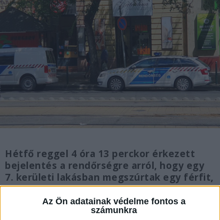
Hétfő reggel 4 óra 13 perckor érkezett
bejelentés a rendőrségre arról, hogy egy
7. kerületi lakásban megszúrtak egy férfit,
írja a
police.hu
. A sérülten a mentők
megpróbáltak segíteni, de már nem tudták
Az Ön adatainak védelme fontos a
számunkra
megmenteni az életét.