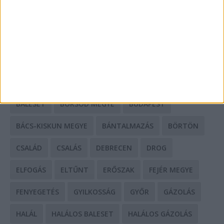
Mit tudnak a keleti e-bike-ok?
HIRDETÉS
CÍMKÉK
BALESET
BORSOD MEGYE
BUDAPEST
BÁCS-KISKUN MEGYE
BÁNTALMAZÁS
BÖRTÖN
CSALÁD
CSALÁS
DEBRECEN
DROG
ELFOGÁS
ELTŰNT
ERŐSZAK
FEJÉR MEGYE
FENYEGETÉS
GYILKOSSÁG
GYŐR
GÁZOLÁS
HALÁL
HALÁLOS BALESET
HALÁLOS GÁZOLÁS