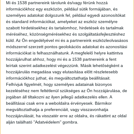
Mi és 1538 partnereink tárolunk és/vagy férünk hozzá
információkhoz egy eszközön, például sütik formájában, és
személyes adatokat dolgozunk fel, például egyedi azonosítókat
és standard információkat, amelyeket az eszköz személyre
szabott hirdetésekhez és tartalomhoz, hirdetések és tartalmak
Elfogták az elkövetőt
méréséhez, közönségmérésekhez és szolgáltatásfejlesztéshez
A fővárosi rendőrök a helyszínen elfogtak egy 34
küld.
Az Ön engedélyével mi és a partnereink eszközleolvasásos
módszerrel szerzett pontos geolokációs adatokat és azonosítási
éves férfit. A rendőrség emberölés bűntett
információkat is felhasználhatunk. A megfelelő helyre kattintva
gyanúja miatt nyomoz, a szemle és a
hozzájárulhat ahhoz, hogy mi és a 1538 partnereink a fent
leírtak szerint adatkezelést végezzünk. Másik lehetőségként a
feltételezett elkövető elszámoltatása
hozzájárulás megadása vagy elutasítása előtt részletesebb
folyamatban van.
A Kékvillogó legfrissebb híreit
információkhoz juthat, és megváltoztathatja beállításait.
ide kattintva éred el! A Facebookon már 341
Felhívjuk figyelmét, hogy személyes adatainak bizonyos
kezeléséhez nem feltétlenül szükséges az Ön hozzájárulása, de
ezernél is többen követnek minket.
jogában áll tiltakozni az ilyen jellegű adatkezelés ellen. A
beállításai csak erre a weboldalra érvényesek. Bármikor
megváltoztathatja a preferenciáit, vagy visszavonhatja
hozzájárulását, ha visszatér erre az oldalra, és rákattint az oldal
alján található "Adatvédelem" gombra.