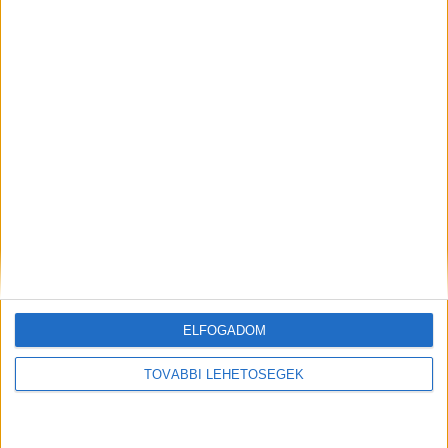
kattintva éred el! A Facebookon már 341 ezernél
is többen követnek minket.
Kiemelt kép: illusztráció
MEGOSZTÁS:
ELFOGADOM
TOVÁBBI LEHETŐSÉGEK