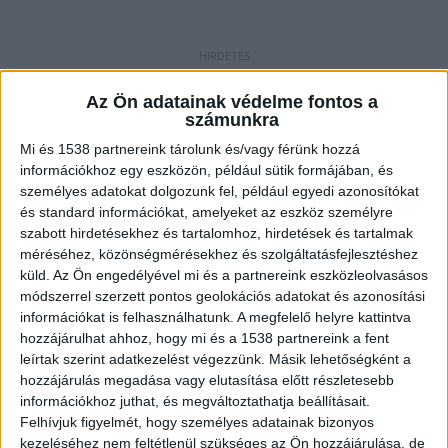
A felüljárónál gázolt a vonat
Az Ön adatainak védelme fontos a
A Keleti pályaudvarról 4:50-kor Nagykátára indult
számunkra
S60-as vonat Budapesten a Salgótarjáni utcai
Mi és 1538 partnereink tárolunk és/vagy férünk hozzá
információkhoz egy eszközön, például sütik formájában, és
felüljáró közelében elütött egy embert. A vonat
személyes adatokat dolgozunk fel, például egyedi azonosítókat
utasait egy következő vonatra szállították át.
és standard információkat, amelyeket az eszköz személyre
szabott hirdetésekhez és tartalomhoz, hirdetések és tartalmak
Baleseti helyszínelés miatt a reggeli órákban a
méréséhez, közönségmérésekhez és szolgáltatásfejlesztéshez
Keleti pályaudvarra érkező, illetve onnan induló
küld.
Az Ön engedélyével mi és a partnereink eszközleolvasásos
módszerrel szerzett pontos geolokációs adatokat és azonosítási
járatok közlekedésében késések,
információkat is felhasználhatunk. A megfelelő helyre kattintva
járatkimaradások előfordulhatnak.
A Kékvillogó
hozzájárulhat ahhoz, hogy mi és a 1538 partnereink a fent
legfrissebb híreit ide kattintva éred el! A
leírtak szerint adatkezelést végezzünk. Másik lehetőségként a
hozzájárulás megadása vagy elutasítása előtt részletesebb
Facebookon már 341 ezernél is többen követnek
információkhoz juthat, és megváltoztathatja beállításait.
minket.
Felhívjuk figyelmét, hogy személyes adatainak bizonyos
kezeléséhez nem feltétlenül szükséges az Ön hozzájárulása, de