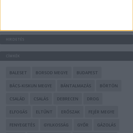
Mit tudnak a keleti e-bike-ok?
HIRDETÉS
CÍMKÉK
BALESET
BORSOD MEGYE
BUDAPEST
BÁCS-KISKUN MEGYE
BÁNTALMAZÁS
BÖRTÖN
CSALÁD
CSALÁS
DEBRECEN
DROG
ELFOGÁS
ELTŰNT
ERŐSZAK
FEJÉR MEGYE
FENYEGETÉS
GYILKOSSÁG
GYŐR
GÁZOLÁS