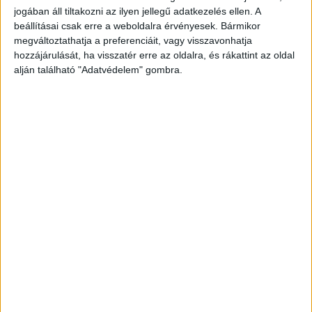
jogában áll tiltakozni az ilyen jellegű adatkezelés ellen. A
beállításai csak erre a weboldalra érvényesek. Bármikor
megváltoztathatja a preferenciáit, vagy visszavonhatja
hozzájárulását, ha visszatér erre az oldalra, és rákattint az oldal
alján található "Adatvédelem" gombra.
Békés InterCity is gázolt
Keleti pályaudvarról 6:10-kor Békéscsabára indult
Békés InterCity (IC 7400) Újszász közelében