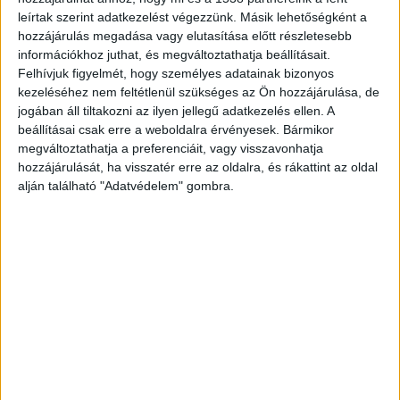
füstmérgezés okozta. A tragédia előtt a
leírtak szerint adatkezelést végezzünk. Másik lehetőségként a
harmónikás otthonában megszólalt a riasztó,
hozzájárulás megadása vagy elutasítása előtt részletesebb
amely egy biztonságtechnikai céghez volt
információkhoz juthat, és megváltoztathatja beállításait.
Felhívjuk figyelmét, hogy személyes adatainak bizonyos
bekötve, s bár a járőr kiment a solymári házhoz,
kezeléséhez nem feltétlenül szükséges az Ön hozzájárulása, de
nem érzékelt gondot.
A Kékvillogó.hu legfrissebb
jogában áll tiltakozni az ilyen jellegű adatkezelés ellen. A
beállításai csak erre a weboldalra érvényesek. Bármikor
híreit ide kattintva éred el!
megváltoztathatja a preferenciáit, vagy visszavonhatja
hozzájárulását, ha visszatér erre az oldalra, és rákattint az oldal
alján található "Adatvédelem" gombra.