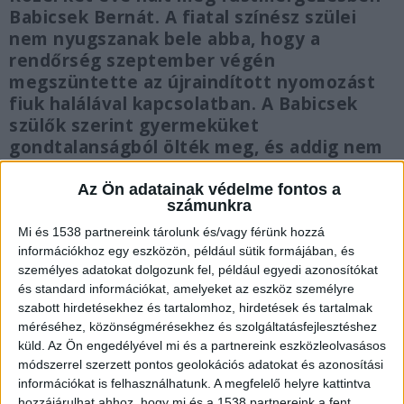
Babicsek Bernát. A fiatal színész szülei
nem nyugszanak bele abba, hogy a
rendőrség szeptember végén
megszüntette az újraindított nyomozást
fiuk halálával kapcsolatban. A Babicsek
szülők szerint gyermeküket
gondtalanságból ölték meg, és addig nem
nyugodhat békében, amíg hivatalosan ki
nem mondják, ki volt a felelős ezért.
Az Ön adatainak védelme fontos a
számunkra
Mi és 1538 partnereink tárolunk és/vagy férünk hozzá
információkhoz egy eszközön, például sütik formájában, és
személyes adatokat dolgozunk fel, például egyedi azonosítókat
és standard információkat, amelyeket az eszköz személyre
Tragédia Solymáron
szabott hirdetésekhez és tartalomhoz, hirdetések és tartalmak
Amint arról beszámoltunk,
Babicsek Bernát,
méréséhez, közönségmérésekhez és szolgáltatásfejlesztéshez
küld.
Az Ön engedélyével mi és a partnereink eszközleolvasásos
2021. december 31-én otthonában 41 éves
módszerrel szerzett pontos geolokációs adatokat és azonosítási
korában hunyt el. Halálát valószínűleg
információkat is felhasználhatunk. A megfelelő helyre kattintva
hozzájárulhat ahhoz, hogy mi és a 1538 partnereink a fent