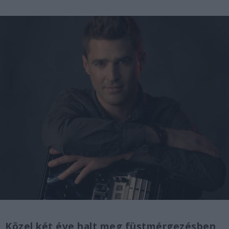
Közel két éve halt meg füstmérgezésben