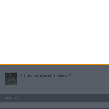
medencében rejlik
B-vitamin komplex és folsav: szükséged van rá?
Energiát függetlenül: szigetüzemű megoldások
A csőbúvár szivattyúk: mit kell tudni róluk?
Mit tudnak a keleti e-bike-ok?
HIRDETÉS