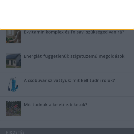
Miért fáj gyakrabban a nők csípője? – A válasz a
medencében rejlik
B-vitamin komplex és folsav: szükséged van rá?
Energiát függetlenül: szigetüzemű megoldások
A csőbúvár szivattyúk: mit kell tudni róluk?
Mit tudnak a keleti e-bike-ok?
HIRDETÉS