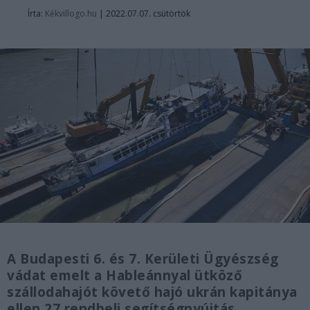
Írta:
Kékvillogo.hu
|
2022.07.07. csütörtök
A Budapesti 6. és 7. Kerületi Ügyészség
vádat emelt a Hableánnyal ütköző
szállodahajót követő hajó ukrán kapitánya
ellen 27 rendbeli segítségnyújtás