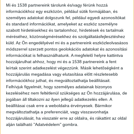
áprilisban mentési gyakorlatokon is részt vett. A
Mi és 1538 partnereink tárolunk és/vagy férünk hozzá
vádlott 2019. május 29-én, az esti órákban a Duna
információkhoz egy eszközön, például sütik formájában, és
személyes adatokat dolgozunk fel, például egyedi azonosítókat
bal partján található, 5. kerület, Vigadó 1 nevű
és standard információkat, amelyeket az eszköz személyre
állomásról indult el a hajóval Romániába. A
szabott hirdetésekhez és tartalomhoz, hirdetések és tartalmak
méréséhez, közönségmérésekhez és szolgáltatásfejlesztéshez
vádlott azt tervezte, hogy először északi
küld.
Az Ön engedélyével mi és a partnereink eszközleolvasásos
irányban hajózik a Dunán, majd északról
módszerrel szerzett pontos geolokációs adatokat és azonosítási
megkerülve a Margit-szigetet, délre folytatja
információkat is felhasználhatunk. A megfelelő helyre kattintva
hozzájárulhat ahhoz, hogy mi és a 1538 partnereink a fent
útját. A Dunán ekkor a vádlott által irányított
leírtak szerint adatkezelést végezzünk. Másik lehetőségként a
hajó előtt haladt egy másik szállodahajó, amelyet
hozzájárulás megadása vagy elutasítása előtt részletesebb
információkhoz juthat, és megváltoztathatja beállításait.
az ugyanannál a cégnél dolgozó másik ukrán
Felhívjuk figyelmét, hogy személyes adatainak bizonyos
kapitány vezetett, illetve a Hableány nevű, kisebb
kezeléséhez nem feltétlenül szükséges az Ön hozzájárulása, de
jogában áll tiltakozni az ilyen jellegű adatkezelés ellen. A
személyhajó, amelyen utasként 33 dél-koreai
beállításai csak erre a weboldalra érvényesek. Bármikor
állampolgár, valamint a kapitány és egy fő
megváltoztathatja a preferenciáit, vagy visszavonhatja
legénység tartózkodott.
A Kékvillogó.hu
hozzájárulását, ha visszatér erre az oldalra, és rákattint az oldal
alján található "Adatvédelem" gombra.
legfrissebb híreit ide kattintva éred el!