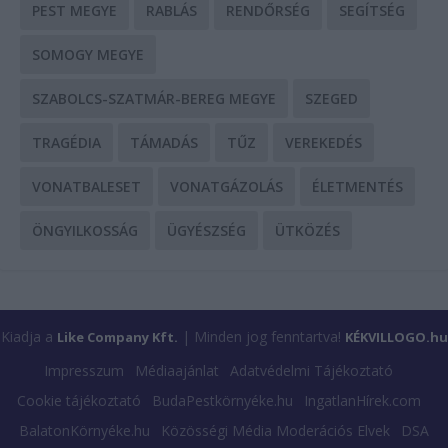
PEST MEGYE
RABLÁS
RENDŐRSÉG
SEGÍTSÉG
SOMOGY MEGYE
SZABOLCS-SZATMÁR-BEREG MEGYE
SZEGED
TRAGÉDIA
TÁMADÁS
TŰZ
VEREKEDÉS
VONATBALESET
VONATGÁZOLÁS
ÉLETMENTÉS
ÖNGYILKOSSÁG
ÜGYÉSZSÉG
ÜTKÖZÉS
Kiadja a
| Minden jog fenntartva!
Like Company Kft.
KÉKVILLOGO.hu
Impresszum
Médiaajánlat
Adatvédelmi Tájékoztató
Cookie tájékoztató
BudaPestkörnyéke.hu
IngatlanHírek.com
BalatonKörnyéke.hu
Közösségi Média Moderációs Elvek
DSA