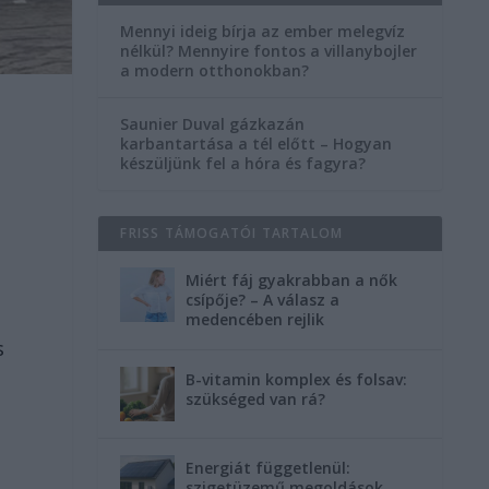
Mennyi ideig bírja az ember melegvíz
nélkül? Mennyire fontos a villanybojler
a modern otthonokban?
Saunier Duval gázkazán
karbantartása a tél előtt – Hogyan
készüljünk fel a hóra és fagyra?
FRISS TÁMOGATÓI TARTALOM
Miért fáj gyakrabban a nők
csípője? – A válasz a
medencében rejlik
s
B-vitamin komplex és folsav:
szükséged van rá?
Energiát függetlenül:
szigetüzemű megoldások