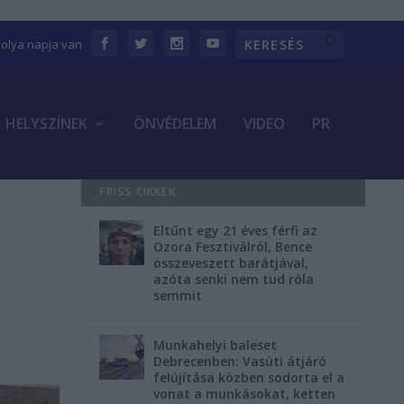
bolya napja van
HELYSZÍNEK
ÖNVÉDELEM
VIDEO
PR
FRISS CIKKEK
Eltűnt egy 21 éves férfi az
Ozora Fesztiválról, Bence
összeveszett barátjával,
azóta senki nem tud róla
semmit
Munkahelyi baleset
Debrecenben: Vasúti átjáró
felújítása közben sodorta el a
vonat a munkásokat, ketten