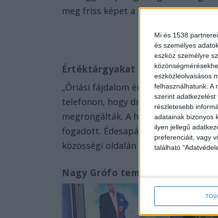
meg friss képet a történtekről a fia a
Mi és 1538 partnerei
és személyes adatoka
eszköz személyre sz
közönségmérésekhez 
Értéktárgyakat kereshettek
eszközleolvasásos mó
„Óriási fájdalom ért ma engem és cs
felhasználhatunk. A 
szerint adatkezelést
telefonon, hogy drága, szeretett éde
részletesebb informác
megrongálták. A hír hallatán azonna
adatainak bizonyos k
ilyen jellegű adatke
fogadott. Édesapám sírhelyét felfeszí
preferenciáit, vagy v
közösségi oldalán Kis Grófo.
található "Adatvéde
Nagy Grófo temetése
TOV