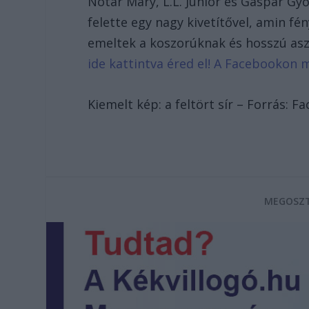
Nótár Mary, L.L. Junior és Gáspár Gy
felette egy nagy kivetítővel, amin f
emeltek a koszorúknak és hosszú aszt
ide kattintva éred el! A Facebookon 
Kiemelt kép: a feltört sír – Forrás: F
MEGOSZT