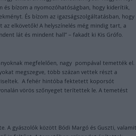
em és bízom a nyomozóhatóságban, hogy kiderítik,
lekményt. És bízom az igazságszolgáltatásban, hogy
az elkövetők! A helyszínelés még mindig tart, a
ent lát és mindent hall” – fakadt ki Kis Grófo.
ányoknak megfelelően, nagy pompával temették el.
lyokat megszegve, több százan vettek részt a
seltek. A fehér hintóba fektetett koporsót
vonalán vörös szőnyeget terítettek le. A temetést
rte. A gyászolók között Bódi Margó és Guszti, valami