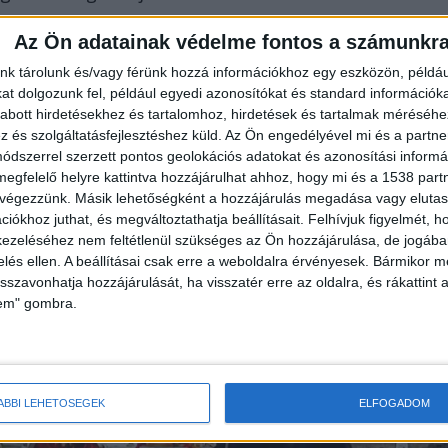
 közösségi oldalán, aki tejesen kiborult.
Az Ön adatainak védelme fontos a számunkr
nk tárolunk és/vagy férünk hozzá információkhoz egy eszközön, példáu
t dolgozunk fel, például egyedi azonosítókat és standard információk
abott hirdetésekhez és tartalomhoz, hirdetések és tartalmak méréséhe
és szolgáltatásfejlesztéshez küld.
Az Ön engedélyével mi és a partne
dszerrel szerzett pontos geolokációs adatokat és azonosítási informác
aládomat! A mai napon családtagom hívott fel
megfelelő helyre kattintva hozzájárulhat ahhoz, hogy mi és a 1538 partne
 végezzünk. Másik lehetőségként a hozzájárulás megadása vagy elutasí
sapám sírját eddig ismeretlen elkövetők
iókhoz juthat, és megváltoztathatja beállításait.
Felhívjuk figyelmét, 
l indultam Szolnokra, ahol megdöbbentő látvány
ezeléséhez nem feltétlenül szükséges az Ön hozzájárulása, de jogában 
zelés ellen. A beállításai csak erre a weboldalra érvényesek. Bármikor m
tették, vélhetően értéktárgyak után kutatva” – írta
isszavonhatja hozzájárulását, ha visszatér erre az oldalra, és rákattint a
lem" gombra.
ÁBBI LEHETŐSÉGEK
ELFOGADOM