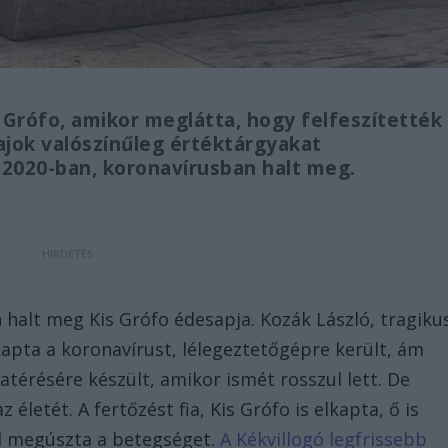
Grófo, amikor meglátta, hogy felfeszítették
vajok valószínűleg értéktárgyakat
 2020-ban, koronavírusban halt meg.
halt meg Kis Grófo édesapja. Kozák László, tragiku
kapta a koronavírust, lélegeztetőgépre került, ám
atérésére készült, amikor ismét rosszul lett. De
etét. A fertőzést fia, Kis Grófo is elkapta, ő is
el megúszta a betegséget.
A Kékvillogó legfrissebb