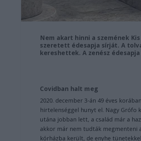
Nem akart hinni a szemének Kis 
szeretett édesapja sírját. A tol
kereshettek. A zenész édesapja
Covidban halt meg
2020. december 3-án 49 éves korában 
hirtelenséggel hunyt el. Nagy Grófo 
utána jobban lett, a család már a haz
akkor már nem tudták megmenteni az él
kórházba került, de enyhe tünetekk