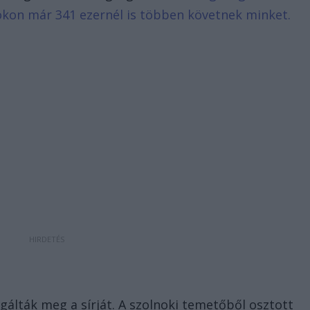
bookon már 341 ezernél is többen követnek minket.
álták meg a sírját. A szolnoki temetőből osztott