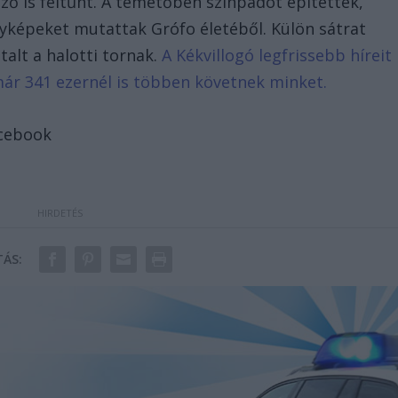
őző is feltűnt. A temetőben színpadot építettek,
ényképeket mutattak Grófo életéből. Külön sátrat
alt a halotti tornak.
A Kékvillogó legfrissebb híreit
már 341 ezernél is többen követnek minket.
acebook
ÁS: