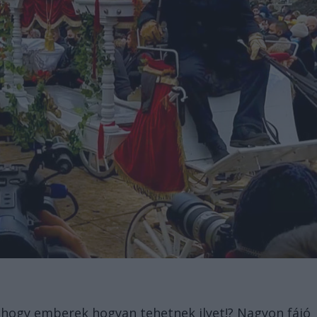
hogy emberek hogyan tehetnek ilyet!? Nagyon fájó