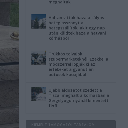
meghaltak
Holtan vitták haza a súlyos
beteg asszonyt a
betegszállítók, akit egy nap
után küldtek haza a hatvani
kórházból
Trükkös tolvajok
szupermarketeknél: Ezekkel a
módszerrel lopják ki az
értékeket a gyanútlan
autósok kocsijából
Újabb áldozatot szedett a
Tisza: meghalt a kórházban a
Gergelyugornyánál kimentett
férfi
KIEMELT TÁMOGATÓI TARTALOM