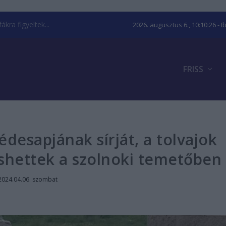
kra figyeltek...
2026. augusztus 6., 10:10:27
- I
FRISS
édesapjának sírját, a tolvajok
shettek a szolnoki temetőben
2024.04.06. szombat