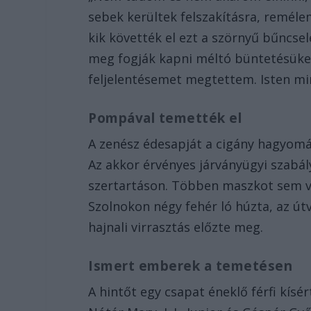
sebek kerültek felszakításra, remél
kik követték el ezt a szörnyű bűncse
meg fogják kapni méltó büntetésüket 
feljelentésemet megtettem. Isten mind
Pompával temették el
A zenész édesapját a cigány hagyom
Az akkor érvényes járványügyi szabá
szertartáson. Többen maszkot sem vi
Szolnokon négy fehér ló húzta, az út
hajnali virrasztás előzte meg.
Ismert emberek a temetésen
A hintőt egy csapat éneklő férfi kísé