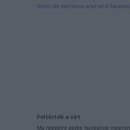
híreit ide kattintva éred el! A Face
Feltörték a sírt
Ma reggelre pedig huligánok megrong